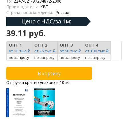
ТУ:
2247-021-97284872-2006
Производитель:
КВТ
Страна происхождения:
Россия
Цена с НДС/за 1м:
39.11 руб.
ОПТ 1
ОПТ 2
ОПТ 3
ОПТ 4
от 10 тыс. ₽
от 25 тыс. ₽
от 50 тыс. ₽
от 100 тыс. ₽
по запросу
по запросу
по запросу
по запросу
Отгрузка кратно упаковке: 10 м.