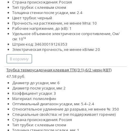
Страна происхождения: Россия
Тип трубки: с клеевым слоем
Толщина стенки после усадки, мм: 2.4
Цвет трубки: черный
Прочность на растяжение, не менее Мпа: 10
Рабочее напряжение, до (кВ): 1
Удельное объемное электрическое сопротивление, Ом/
см: 10¹⁴
Штрих-код: 34630019126353
Электрическая прочность, не менее кВ/мм: 20
В корзину
Трубка термоусадочная клеевая ТТК(3:1)-6/2 черн (КВТ)
47.58 руб.
Диаметр до усадки, мм: 6
Диаметр после усадки, мм: 2
Коэффициент усадки: 3
Материал: полиолефин
Оптимальный диапазон усадки, мм: 5.4–2.4
Относительное удлинение до разрыва, не менее %: 350
Специальные свойства: нг (не поддерживает горение)
Страна происхождения: Россия
Тип трубки: с клеевым слоем
Толщина стенки после усадки, мм: 1