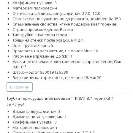
Коэффициент усадки: 3
Материал: полиолефин
Оптимальный диапазон усадки, мм: 27.0–12.0
Относительное удлинение до разрыва, не менее %: 350
Специальные свойства: нг (не поддерживает горение)
Страна происхождения: Россия
Тип трубки: с клеевым слоем
Толщина стенки после усадки, мм: 2.4
Цвет трубки: черный
Прочность на растяжение, не менее Мпа: 10
Рабочее напряжение, до (кВ): 1
Удельное объемное электрическое сопротивление, Ом/
см: 10¹⁴
Штрих-код: 34630019126339
Электрическая прочность, не менее кВ/мм: 20
В корзину
Трубка термоусадочная клеевая ТТК(3:1)-3/1 черн (КВТ)
28.57 руб.
Диаметр до усадки, мм: 3
Диаметр после усадки, мм: 1
Коэффициент усадки: 3
Материал: полиолефин
Оптимальный диапазон усадки, мм: 2.7-1.2