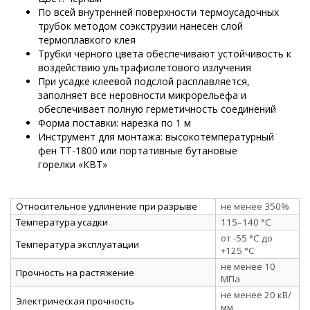
По всей внутренней поверхности термоусадочных
трубок методом соэкструзии нанесен слой
термоплавкого клея
Трубки черного цвета обеспечивают устойчивость к
воздействию ультрафиолетового излучения
При усадке клеевой подслой расплавляется,
заполняет все неровности микрорельефа и
обеспечивает полную герметичность соединений
Форма поставки: нарезка по 1 м
Инструмент для монтажа: высокотемпературный
фен ТТ-1800 или портативные бутановые
горелки «КВТ»
Относительное удлинение при разрыве
не менее 350%
Температура усадки
115–140 °C
от -55 °C до
Температура эксплуатации
+125 °C
не менее 10
Прочность на растяжение
МПа
не менее 20 кВ/
Электрическая прочность
мм