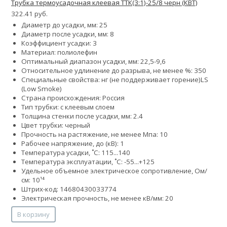
Трубка термоусадочная клеевая ТТК(3:1)-25/8 черн (КВТ)
322.41 руб.
Диаметр до усадки, мм: 25
Диаметр после усадки, мм: 8
Коэффициент усадки: 3
Материал: полиолефин
Оптимальный диапазон усадки, мм: 22,5-9,6
Относительное удлинение до разрыва, не менее %: 350
Специальные свойства:
нг (не поддерживает горение)
LS
(Low Smoke)
Страна происхождения: Россия
Тип трубки: с клеевым слоем
Толщина стенки после усадки, мм: 2.4
Цвет трубки: черный
Прочность на растяжение, не менее Мпа: 10
Рабочее напряжение, до (кВ): 1
Температура усадки, ˚С: 115...140
Температура эксплуатации, ˚С: -55...+125
Удельное объемное электрическое сопротивление, Ом/
см: 10¹⁴
Штрих-код: 14680430033774
Электрическая прочность, не менее кВ/мм: 20
В корзину