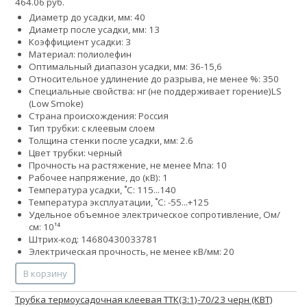
464.06 руб.
Диаметр до усадки, мм: 40
Диаметр после усадки, мм: 13
Коэффициент усадки: 3
Материал: полиолефин
Оптимальный диапазон усадки, мм: 36-15,6
Относительное удлинение до разрыва, не менее %: 350
Специальные свойства:
нг (не поддерживает горение)
LS
(Low Smoke)
Страна происхождения: Россия
Тип трубки: с клеевым слоем
Толщина стенки после усадки, мм: 2.6
Цвет трубки: черный
Прочность на растяжение, не менее Мпа: 10
Рабочее напряжение, до (кВ): 1
Температура усадки, ˚С: 115...140
Температура эксплуатации, ˚С: -55...+125
Удельное объемное электрическое сопротивление, Ом/
см: 10¹⁴
Штрих-код: 14680430033781
Электрическая прочность, не менее кВ/мм: 20
В корзину
Трубка термоусадочная клеевая ТТК(3:1)-70/23 черн (КВТ)