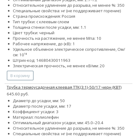
Относительное удлинение до разрыва, не менее %: 350
Специальные свойства: нг (не поддерживает горение)
Страна происхождения: Россия
Тип трубки: с клеевым слоем
Толщина стенки после усадки, мм: 1.1
Цвет трубки: черный
Прочность на растяжение, не менее Мпа: 10
Рабочее напряжение, до (кВ): 1
Удельное объемное электрическое сопротивление, Ом/
см: 10¹⁴
Штрих-код: 14680430011963
Электрическая прочность, не менее кВ/мм: 20
В корзину
Трубка термоусадочная клеевая ТТК(3:1)-50/17 черн (КВТ)
645.60 руб.
Диаметр до усадки, мм: 50
Диаметр после усадки, мм: 17
Коэффициент усадки: 3
Материал: полиолефин
Оптимальный диапазон усадки, мм: 45.0–20.4
Относительное удлинение до разрыва, не менее %: 350
Специальные свойства: нг (не поддерживает горение)