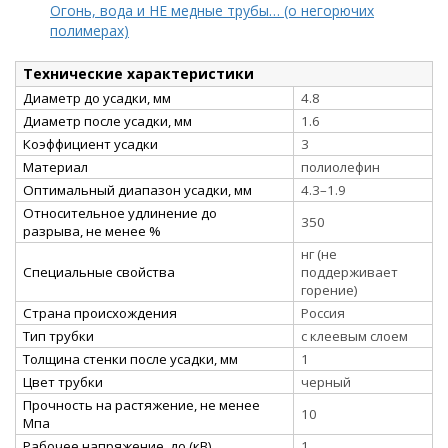
Огонь, вода и НЕ медные трубы… (о негорючих
полимерах)
Технические характеристики
Диаметр до усадки, мм
4.8
Диаметр после усадки, мм
1.6
Коэффициент усадки
3
Материал
полиолефин
Оптимальный диапазон усадки, мм
4.3–1.9
Относительное удлинение до
350
разрыва, не менее %
нг (не
Специальные свойства
поддерживает
горение)
Страна происхождения
Россия
Тип трубки
с клеевым слоем
Толщина стенки после усадки, мм
1
Цвет трубки
черный
Прочность на растяжение, не менее
10
Мпа
Рабочее напряжение, до (кВ)
1