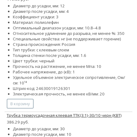
Диаметр до усадки, мм: 12
Диаметр после усадки, мм: 4
Коэффициент усадки: 3
Материал: полиолефин
Оптимальный диапазон усадки, мм: 10.8–4.8
Относительное удлинение до разрыва, не менее %: 350
Специальные свойства: нг (не поддерживает горение)
Страна происхождения: Россия
Тип трубки: с клеевым слоем
Толщина стенки после усадки, мм: 1.6
Цвет трубки: черный
Прочность на растяжение, не менее Мпа: 10
Рабочее напряжение, до (кВ): 1
Удельное объемное электрическое сопротивление, Ом/
см: 10¹⁴
Штрих-код: 24630019126301
Электрическая прочность, не менее кВ/мм: 20
В корзину
Трубка термоусадочная клеевая ТТК(3:1)-30/10 черн (КВТ)
386.29 руб.
Диаметр до усадки, мм: 30
Диаметр после усадки, мм: 10