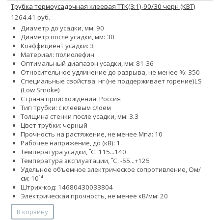
Трубка термоусадочная клеевая ТТК(3:1)-90/30 черн (КВТ)
1264.41 руб.
Диаметр до усадки, мм: 90
Диаметр после усадки, мм: 30
Коэффициент усадки: 3
Материал: полиолефин
Оптимальный диапазон усадки, мм: 81-36
Относительное удлинение до разрыва, не менее %: 350
Специальные свойства:
нг (не поддерживает горение)
LS
(Low Smoke)
Страна происхождения: Россия
Тип трубки: с клеевым слоем
Толщина стенки после усадки, мм: 3.3
Цвет трубки: черный
Прочность на растяжение, не менее Мпа: 10
Рабочее напряжение, до (кВ): 1
Температура усадки, ˚С: 115...140
Температура эксплуатации, ˚С: -55...+125
Удельное объемное электрическое сопротивление, Ом/
см: 10¹⁴
Штрих-код: 14680430033804
Электрическая прочность, не менее кВ/мм: 20
В корзину