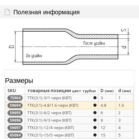
Полезная информация
Размеры
SKU
товарные позиции
D
d
S
цвет трубки
(мм)
(мм)
ТТК(3:1)-3/1 черн (КВТ)
3
1
1
75904
ТТК(3:1)-4.8/1.6 черн (КВТ)
4.8
1.6
1
59694
ТТК(3:1)-6/2 черн (КВТ)
6
2
1
59695
ТТК(3:1)-9/3 черн (КВТ)
9
3
1
59696
ТТК(3:1)-12/4 черн (КВТ)
12
4
1
59697
ТТК(3:1)-15/5 черн (КВТ)
15
5
1
85084