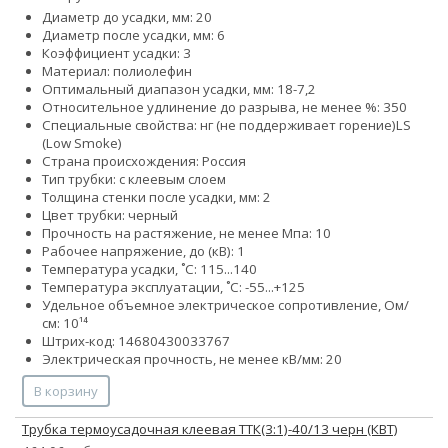
Диаметр до усадки, мм: 20
Диаметр после усадки, мм: 6
Коэффициент усадки: 3
Материал: полиолефин
Оптимальный диапазон усадки, мм: 18-7,2
Относительное удлинение до разрыва, не менее %: 350
Специальные свойства:
нг (не поддерживает горение)
LS
(Low Smoke)
Страна происхождения: Россия
Тип трубки: с клеевым слоем
Толщина стенки после усадки, мм: 2
Цвет трубки: черный
Прочность на растяжение, не менее Мпа: 10
Рабочее напряжение, до (кВ): 1
Температура усадки, ˚С: 115...140
Температура эксплуатации, ˚С: -55...+125
Удельное объемное электрическое сопротивление, Ом/
см: 10¹⁴
Штрих-код: 14680430033767
Электрическая прочность, не менее кВ/мм: 20
В корзину
Трубка термоусадочная клеевая ТТК(3:1)-40/13 черн (КВТ)