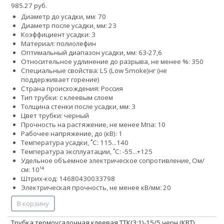
985.27 руб.
Диаметр до усадки, мм: 70
Диаметр после усадки, мм: 23
Коэффициент усадки: 3
Материал: полиолефин
Оптимальный диапазон усадки, мм: 63-27,6
Относительное удлинение до разрыва, не менее %: 350
Специальные свойства:
LS (Low Smoke)
нг (не
поддерживает горение)
Страна происхождения: Россия
Тип трубки: с клеевым слоем
Толщина стенки после усадки, мм: 3
Цвет трубки: черный
Прочность на растяжение, не менее Мпа: 10
Рабочее напряжение, до (кВ): 1
Температура усадки, ˚С: 115...140
Температура эксплуатации, ˚С: -55...+125
Удельное объемное электрическое сопротивление, Ом/
см: 10¹⁴
Штрих-код: 14680430033798
Электрическая прочность, не менее кВ/мм: 20
В корзину
Трубка термоусадочная клеевая ТТК(3:1)-15/5 черн (КВТ)