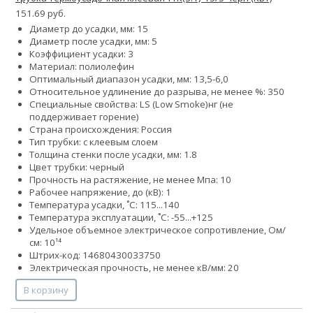
151.69 руб.
Диаметр до усадки, мм: 15
Диаметр после усадки, мм: 5
Коэффициент усадки: 3
Материал: полиолефин
Оптимальный диапазон усадки, мм: 13,5-6,0
Относительное удлинение до разрыва, не менее %: 350
Специальные свойства:
LS (Low Smoke)
нг (не
поддерживает горение)
Страна происхождения: Россия
Тип трубки: с клеевым слоем
Толщина стенки после усадки, мм: 1.8
Цвет трубки: черный
Прочность на растяжение, не менее Мпа: 10
Рабочее напряжение, до (кВ): 1
Температура усадки, ˚С: 115...140
Температура эксплуатации, ˚С: -55...+125
Удельное объемное электрическое сопротивление, Ом/
см: 10¹⁴
Штрих-код: 14680430033750
Электрическая прочность, не менее кВ/мм: 20
В корзину