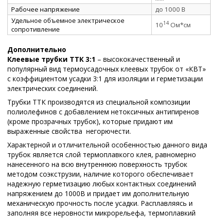
Рабочее напряжение
до 1000 В
Удельное объемное электрическое
14
10
Ом*см
сопротивление
Дополнительно
Клеевые трубки ТТК 3:1
– высококачественный и
популярный вид термоусадочных клеевых трубок от «КВТ»
с коэффициентом усадки 3:1 для изоляции и герметизации
электрических соединений.
Трубки ТТК производятся из специальной композиции
полиолефинов с добавлением нетоксичных антипиренов
(кроме прозрачных трубок), которые придают им
выраженные свойства
негорючести.
Характерной и отличительной особенностью данного вида
трубок является слой термоплавкого клея, равномерно
нанесенного на всю внутреннюю поверхность трубок
методом соэкструзии, наличие которого обеспечивает
надежную герметизацию любых контактных соединений
напряжением до 1000В и придает им дополнительную
механическую прочность после усадки. Расплавляясь и
заполняя все неровности микрорельефа, термоплавкий