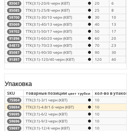
ТТК(3:1)-20/6 черн (КВТ)
20
6
2
85067
ТТК(3:1)-25/8 черн (КВТ)
25
8
2
85085
ТТК(3:1)-30/10 черн (КВТ)
30
10
2
59700
ТТК(3:1)-40/13 черн (КВТ)
40
13
2
85069
ТТК(3:1)-50/17 черн (КВТ)
50
17
2
59702
ТТК(3:1)-60/20 черн (КВТ)
60
20
3
91896
ТТК(3:1)-70/23 черн (КВТ)
70
23
3
84873
ТТК(3:1)-90/30 черн (КВТ)
90
30
3
85087
ТТК(3:1)-120/40 черн (КВТ)
120
40
3
91897
Упаковка
SKU
товарные позиции
кол-во в упаковк
цвет трубки
ТТК(3:1)-3/1 черн (КВТ)
10
75904
ТТК(3:1)-4.8/1.6 черн (КВТ)
10
59694
ТТК(3:1)-6/2 черн (КВТ)
10
59695
ТТК(3:1)-9/3 черн (КВТ)
10
59696
ТТК(3:1)-12/4 черн (КВТ)
10
59697