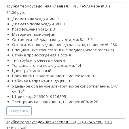
Трубка термоусадочная клеевая ТТК(3:1)-9/3 черн (КВТ)
71.06 руб.
Диаметр до усадки, мм: 9
Диаметр после усадки, мм: 3
Коэффициент усадки: 3
Материал: полиолефин
Оптимальный диапазон усадки, мм: 8.1–3.6
Относительное удлинение до разрыва, не менее %: 350
Специальные свойства: нг (не поддерживает горение)
Страна происхождения: Россия
Тип трубки: с клеевым слоем
Толщина стенки после усадки, мм: 1.4
Цвет трубки: черный
Прочность на растяжение, не менее Мпа: 10
Рабочее напряжение, до (кВ): 1
Удельное объемное электрическое сопротивление, Ом/
см: 10¹⁴
Штрих-код: 24630019126295
Электрическая прочность, не менее кВ/мм: 20
В корзину
Трубка термоусадочная клеевая ТТК(3:1)-12/4 черн (КВТ)
110.35 руб.