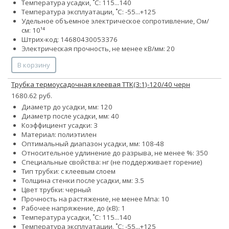
Температура усадки, ˚С: 115...140
Температура эксплуатации, ˚С: -55...+125
Удельное объемное электрическое сопротивление, Ом/
см: 10¹⁴
Штрих-код: 14680430053376
Электрическая прочность, не менее кВ/мм: 20
В корзину
Трубка термоусадочная клеевая ТТК(3:1)-120/40 черн
1680.62 руб.
Диаметр до усадки, мм: 120
Диаметр после усадки, мм: 40
Коэффициент усадки: 3
Материал: полиэтилен
Оптимальный диапазон усадки, мм: 108-48
Относительное удлинение до разрыва, не менее %: 350
Специальные свойства: нг (не поддерживает горение)
Тип трубки: с клеевым слоем
Толщина стенки после усадки, мм: 3.5
Цвет трубки: черный
Прочность на растяжение, не менее Мпа: 10
Рабочее напряжение, до (кВ): 1
Температура усадки, ˚С: 115...140
Температура эксплуатации, ˚С: -55...+125