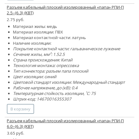
Разъем кабельный плоский изолированный «папа» РПИ-П
2.5–(6.3) (КВТ)
2.75 руб.
Материал жилы: медь
Материал изоляции: ПВХ
Материал контактной части: латунь
Наличие изоляции:
Покрытие контактной части: гальваническое лужение
Сечение жилы, мм²:
1.5
2.5
Страна происхождения: Китай
Технология монтажа: опрессовка
Тип коннектора: разъем папа плоский
Цвет изоляции: синий
Цветовой стандарт изоляции: Международный стандарт
Рабочее напряжение, до (кВ): 0.4
Температурная стойкость изоляции, ˚С: 75
Штрих-код: 14670016355307
В корзину
Разъем кабельный плоский изолированный «папа» РПИ-П
6.0–(6.3) (КВТ)
3.65 руб.