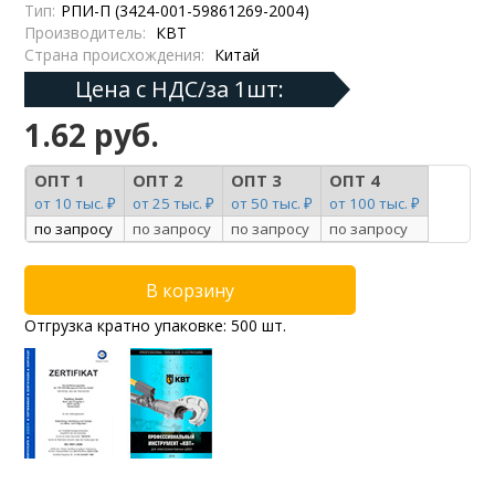
Тип:
РПИ-П (3424-001-59861269-2004)
Производитель:
КВТ
Страна происхождения:
Китай
Цена с НДС/за 1шт:
1.62 руб.
ОПТ 1
ОПТ 2
ОПТ 3
ОПТ 4
от 10 тыс. ₽
от 25 тыс. ₽
от 50 тыс. ₽
от 100 тыс. ₽
по запросу
по запросу
по запросу
по запросу
Отгрузка кратно упаковке: 500 шт.