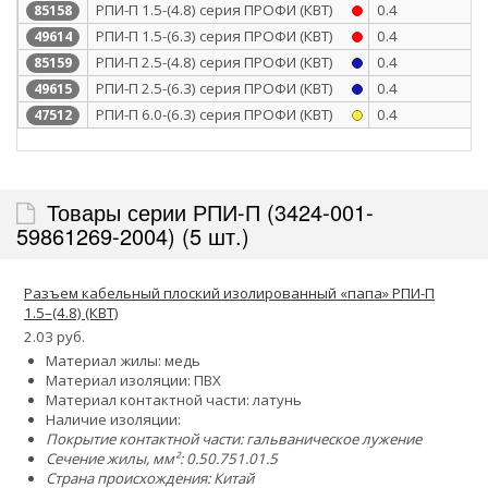
РПИ-П 1.5-(4.8) серия ПРОФИ (КВТ)
0.4
85158
РПИ-П 1.5-(6.3) серия ПРОФИ (КВТ)
0.4
49614
РПИ-П 2.5-(4.8) серия ПРОФИ (КВТ)
0.4
85159
РПИ-П 2.5-(6.3) серия ПРОФИ (КВТ)
0.4
49615
РПИ-П 6.0-(6.3) серия ПРОФИ (КВТ)
0.4
47512
Товары серии РПИ-П (3424-001-
59861269-2004) (5 шт.)
Разъем кабельный плоский изолированный «папа» РПИ-П
1.5–(4.8) (КВТ)
2.03 руб.
Материал жилы: медь
Материал изоляции: ПВХ
Материал контактной части: латунь
Наличие изоляции:
Покрытие контактной части: гальваническое лужение
Сечение жилы, мм²:
0.5
0.75
1.0
1.5
Страна происхождения: Китай