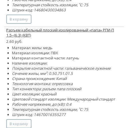
Температурная стойкость изоляции, ˚С: 75
Штрих-код: 14680430034863
В корзину
Разъем кабельный плоский изолированный «папа» РПИ-П
1.5–(6.3) (КВТ)
2.60 руб.
Материал жилы: медь
Материал изоляции: ПВХ
Материал контактной части: латунь
Наличие изоляции:
Покрытие контактной части: гальваническое лужение
Сечение жилы, мм²:
0.5
0.75
1.0
1.5
Страна происхождения: Китай
Технология монтажа: опрессовка
Тип коннектора: разъем папа плоский
Цвет изоляции: красный
Цветовой стандарт изоляции: Международный стандарт
Рабочее напряжение, до (кВ): 0.4
Температурная стойкость изоляции, ˚С: 75
Штрих-код: 14670016355277
В корзину