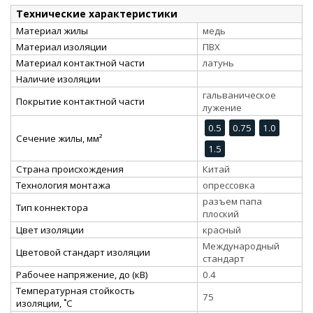
Технические характеристики
Материал жилы
медь
Материал изоляции
ПВХ
Материал контактной части
латунь
Наличие изоляции
гальваническое
Покрытие контактной части
лужение
0.5
0.75
1.0
Сечение жилы, мм²
1.5
Страна происхождения
Китай
Технология монтажа
опрессовка
разъем папа
Тип коннектора
плоский
Цвет изоляции
красный
Международный
Цветовой стандарт изоляции
стандарт
Рабочее напряжение, до (кВ)
0.4
Температурная стойкость
75
изоляции, ˚С