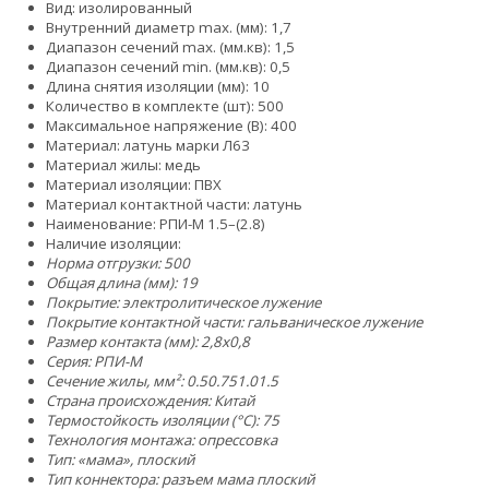
Вид: изолированный
Внутренний диаметр max. (мм): 1,7
Диапазон сечений max. (мм.кв): 1,5
Диапазон сечений min. (мм.кв): 0,5
Длина снятия изоляции (мм): 10
Количество в комплекте (шт): 500
Максимальное напряжение (В): 400
Материал: латунь марки Л63
Материал жилы: медь
Материал изоляции: ПВХ
Материал контактной части: латунь
Наименование: РПИ-М 1.5–(2.8)
Наличие изоляции:
Норма отгрузки: 500
Общая длина (мм): 19
Покрытие: электролитическое лужение
Покрытие контактной части: гальваническое лужение
Размер контакта (мм): 2,8x0,8
Серия: РПИ-М
Сечение жилы, мм²:
0.5
0.75
1.0
1.5
Страна происхождения: Китай
Термостойкость изоляции (°C): 75
Технология монтажа: опрессовка
Тип: «мама», плоский
Тип коннектора: разъем мама плоский