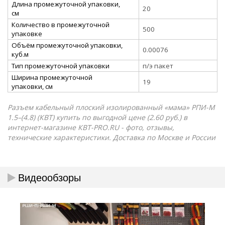
Длина промежуточной упаковки,
20
см
Количество в промежуточной
500
упаковке
Объём промежуточной упаковки,
0.00076
куб.м
Тип промежуточной упаковки
п/э пакет
Ширина промежуточной
19
упаковки, см
Разъем кабельный плоский изолированный «мама» РПИ-М
1.5–(4.8) (КВТ) купить по выгодной цене (2.60 руб.) в
интернет-магазине КВТ-PRO.RU - фото, отзывы,
технические характеристики. Доставка по Москве и России
Видеообзоры