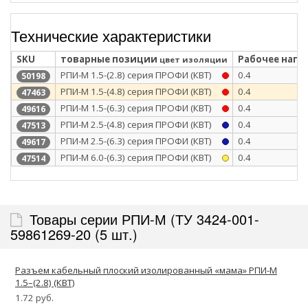
Технические характеристики
SKU
товарные позиции
Рабочее напря
цвет изоляции
РПИ-М 1.5-(2.8) серия ПРОФИ (КВТ)
0.4
50198
РПИ-М 1.5-(4.8) серия ПРОФИ (КВТ)
0.4
47463
РПИ-М 1.5-(6.3) серия ПРОФИ (КВТ)
0.4
49616
РПИ-М 2.5-(4.8) серия ПРОФИ (КВТ)
0.4
47513
РПИ-М 2.5-(6.3) серия ПРОФИ (КВТ)
0.4
49617
РПИ-М 6.0-(6.3) серия ПРОФИ (КВТ)
0.4
47514
Товары серии РПИ-М (ТУ 3424-001-
59861269-20 (5 шт.)
Разъем кабельный плоский изолированный «мама» РПИ-М
1.5–(2.8) (КВТ)
1.72 руб.