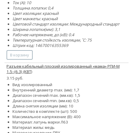
Ток (А): 10
Толщина лопатки: 0,4
Цвет изоляции: красный
Цвет манжеты: красный
Цветовой стандарт изоляции: Международный стандарт
Ширина лопатки(мм): 3,1
Рабочее напряжение, до (кВ): 0.4
Температурная стойкость изоляции, ˚С: 75
Штрих-код: 14670016355369
В корзину
Разъем кабельный плоский изолированный «мама» РПИ-М
1.5–(6.3) (КВТ)
3.15 руб.
Вид: изолированный
Внутренний диаметр max. (мм): 1,7
Диапазон сечений max. (мм.кв): 1,5
Диапазон сечений min. (мм.кв): 0,5
Длина снятия изоляции (мм): 10
Количество в комплекте (шт): 500
Максимальное напряжение (В): 400
Материал: латунь марки Л63
Материал жилы: медь
Материал изоляции: ПВХ