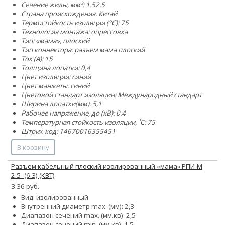
Сечение жилы, мм²:
1.5
2.5
Страна происхождения: Китай
Термостойкость изоляции (°C): 75
Технология монтажа: опрессовка
Тип: «мама», плоский
Тип коннектора: разъем мама плоский
Ток (А): 15
Толщина лопатки: 0,4
Цвет изоляции: синий
Цвет манжеты: синий
Цветовой стандарт изоляции: Международный стандарт
Ширина лопатки(мм): 5,1
Рабочее напряжение, до (кВ): 0.4
Температурная стойкость изоляции, ˚С: 75
Штрих-код: 14670016355451
В корзину
Разъем кабельный плоский изолированный «мама» РПИ-М
2.5–(6.3) (КВТ)
3.36 руб.
Вид: изолированный
Внутренний диаметр max. (мм): 2,3
Диапазон сечений max. (мм.кв): 2,5
Диапазон сечений min. (мм.кв): 1,5