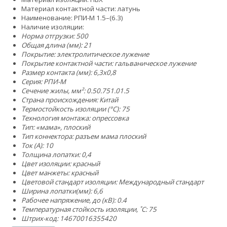
Материал контактной части: латунь
Наименование: РПИ-М 1.5–(6.3)
Наличие изоляции:
Норма отгрузки: 500
Общая длина (мм): 21
Покрытие: электролитическое лужение
Покрытие контактной части: гальваническое лужение
Размер контакта (мм): 6,3x0,8
Серия: РПИ-М
Сечение жилы, мм²:
0.5
0.75
1.0
1.5
Страна происхождения: Китай
Термостойкость изоляции (°C): 75
Технология монтажа: опрессовка
Тип: «мама», плоский
Тип коннектора: разъем мама плоский
Ток (А): 10
Толщина лопатки: 0,4
Цвет изоляции: красный
Цвет манжеты: красный
Цветовой стандарт изоляции: Международный стандарт
Ширина лопатки(мм): 6,6
Рабочее напряжение, до (кВ): 0.4
Температурная стойкость изоляции, ˚С: 75
Штрих-код: 14670016355420