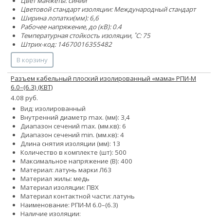
Цвет манжеты: синий
Цветовой стандарт изоляции: Международный стандарт
Ширина лопатки(мм): 6,6
Рабочее напряжение, до (кВ): 0.4
Температурная стойкость изоляции, ˚С: 75
Штрих-код: 14670016355482
В корзину
Разъем кабельный плоский изолированный «мама» РПИ-М
6.0–(6.3) (КВТ)
4.08 руб.
Вид: изолированный
Внутренний диаметр max. (мм): 3,4
Диапазон сечений max. (мм.кв): 6
Диапазон сечений min. (мм.кв): 4
Длина снятия изоляции (мм): 13
Количество в комплекте (шт): 500
Максимальное напряжение (В): 400
Материал: латунь марки Л63
Материал жилы: медь
Материал изоляции: ПВХ
Материал контактной части: латунь
Наименование: РПИ-М 6.0–(6.3)
Наличие изоляции: