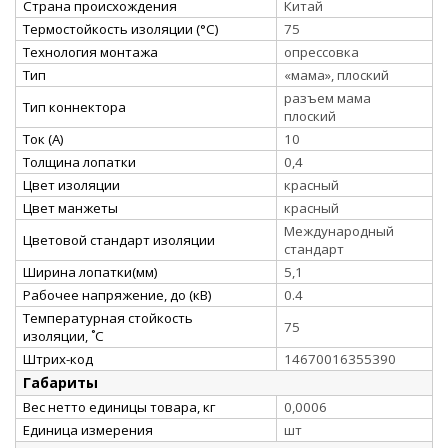
Страна происхождения
Китай
Термостойкость изоляции (°C)
75
Технология монтажа
опрессовка
Тип
«мама», плоский
разъем мама
Тип коннектора
плоский
Ток (А)
10
Толщина лопатки
0,4
Цвет изоляции
красный
Цвет манжеты
красный
Международный
Цветовой стандарт изоляции
стандарт
Ширина лопатки(мм)
5,1
Рабочее напряжение, до (кВ)
0.4
Температурная стойкость
75
изоляции, ˚С
Штрих-код
14670016355390
Габариты
Вес нетто единицы товара, кг
0,0006
Единица измерения
шт