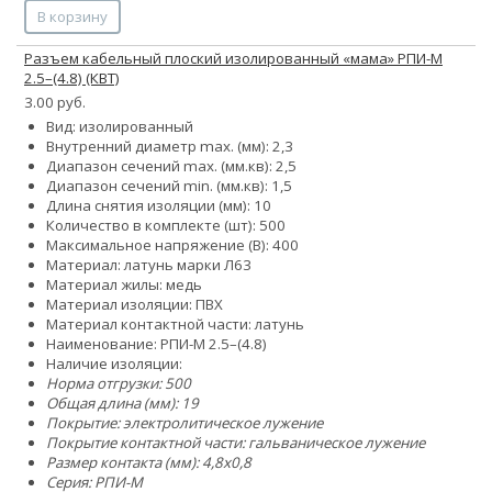
В корзину
Разъем кабельный плоский изолированный «мама» РПИ-М
2.5–(4.8) (КВТ)
3.00 руб.
Вид: изолированный
Внутренний диаметр max. (мм): 2,3
Диапазон сечений max. (мм.кв): 2,5
Диапазон сечений min. (мм.кв): 1,5
Длина снятия изоляции (мм): 10
Количество в комплекте (шт): 500
Максимальное напряжение (В): 400
Материал: латунь марки Л63
Материал жилы: медь
Материал изоляции: ПВХ
Материал контактной части: латунь
Наименование: РПИ-М 2.5–(4.8)
Наличие изоляции:
Норма отгрузки: 500
Общая длина (мм): 19
Покрытие: электролитическое лужение
Покрытие контактной части: гальваническое лужение
Размер контакта (мм): 4,8x0,8
Серия: РПИ-М