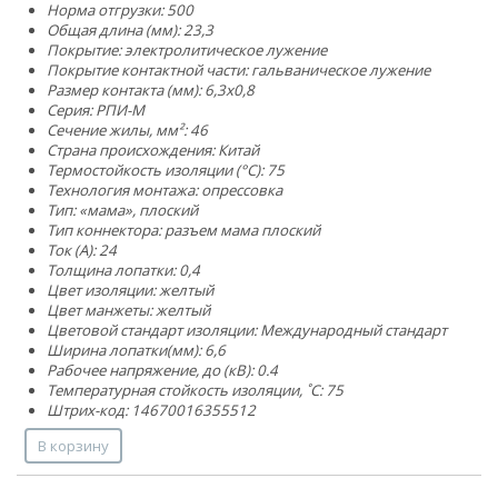
Норма отгрузки: 500
Общая длина (мм): 23,3
Покрытие: электролитическое лужение
Покрытие контактной части: гальваническое лужение
Размер контакта (мм): 6,3x0,8
Серия: РПИ-М
Сечение жилы, мм²:
4
6
Страна происхождения: Китай
Термостойкость изоляции (°C): 75
Технология монтажа: опрессовка
Тип: «мама», плоский
Тип коннектора: разъем мама плоский
Ток (А): 24
Толщина лопатки: 0,4
Цвет изоляции: желтый
Цвет манжеты: желтый
Цветовой стандарт изоляции: Международный стандарт
Ширина лопатки(мм): 6,6
Рабочее напряжение, до (кВ): 0.4
Температурная стойкость изоляции, ˚С: 75
Штрих-код: 14670016355512
В корзину