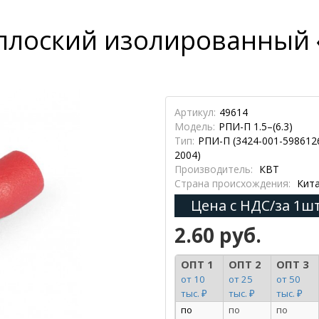
плоский изолированный «
Артикул:
49614
Модель:
РПИ-П 1.5–(6.3)
Тип:
РПИ-П (3424-001-598612
2004)
Производитель:
КВТ
Страна происхождения:
Кит
Цена с НДС/за 1шт
2.60 руб.
ОПТ 1
ОПТ 2
ОПТ 3
от 10
от 25
от 50
тыс. ₽
тыс. ₽
тыс. ₽
по
по
по