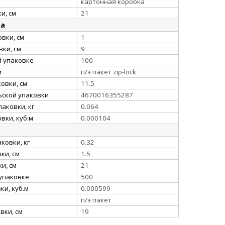
картонная коробка
и, см
21
ка
вки, см
1
ки, см
9
й упаковке
100
и
п/э пакет zip-lock
овки, см
11.5
ьской упаковки
4670016355287
аковки, кг
0.064
вки, куб.м
0.000104
ковки, кг
0.32
ки, см
1.5
и, см
21
упаковке
500
и, куб.м
0.000599
п/э пакет
вки, см
19