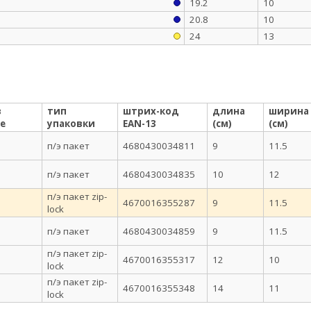
19.2
10
20.8
10
24
13
в
тип
штрих-код
длина
ширина
е
упаковки
EAN-13
(см)
(см)
п/э пакет
4680430034811
9
11.5
п/э пакет
4680430034835
10
12
п/э пакет zip-
4670016355287
9
11.5
lock
п/э пакет
4680430034859
9
11.5
п/э пакет zip-
4670016355317
12
10
lock
п/э пакет zip-
4670016355348
14
11
lock