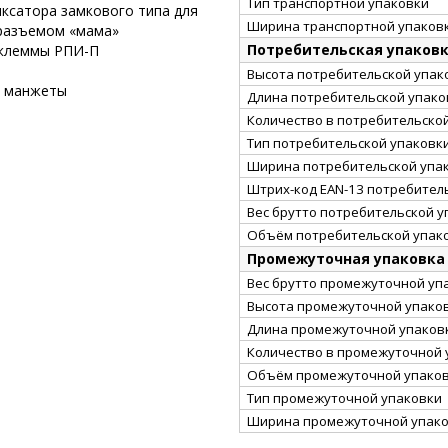
Тип транспортной упаковки
ксатора замкового типа для
Ширина транспортной упаковк
 разъемом «мама»
Потребительская упаков
 клеммы РПИ-П
Высота потребительской упако
й манжеты
Длина потребительской упаков
Количество в потребительско
Тип потребительской упаковк
Ширина потребительской упак
Штрих-код EAN-13 потребител
Вес брутто потребительской уп
Объём потребительской упако
Промежуточная упаковка
Вес брутто промежуточной упа
Высота промежуточной упаков
Длина промежуточной упаковк
Количество в промежуточной 
Объём промежуточной упаковк
Тип промежуточной упаковки
Ширина промежуточной упако