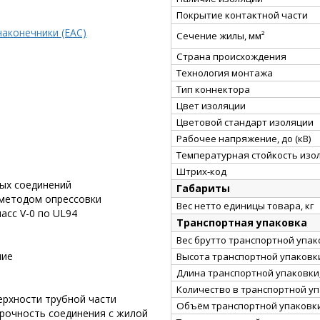
Покрытие контактной части
аконечники (EAC)
Сечение жилы, мм²
Страна происхождения
Технология монтажа
Тип коннектора
Цвет изоляции
Цветовой стандарт изоляции
Рабочее напряжение, до (кВ)
Температурная стойкость изол
Штрих-код
ых соединений
Габариты
методом опрессовки
Вес нетто единицы товара, кг
асс V-0 по UL94
Транспортная упаковка
Вес брутто транспортной упако
ние
Высота транспортной упаковки
Длина транспортной упаковки,
Количество в транспортной у
ерхности трубной части
Объём транспортной упаковки
рочность соединения с жилой