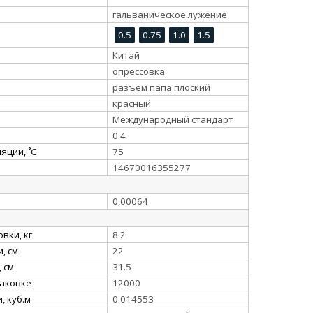
гальваническое лужение
0.5
0.75
1.0
1.5
Китай
опрессовка
разъем папа плоский
красный
Международный стандарт
0.4
яции, ˚С
75
14670016355277
0,00064
вки, кг
8.2
, см
22
 см
31.5
паковке
12000
, куб.м
0.014553