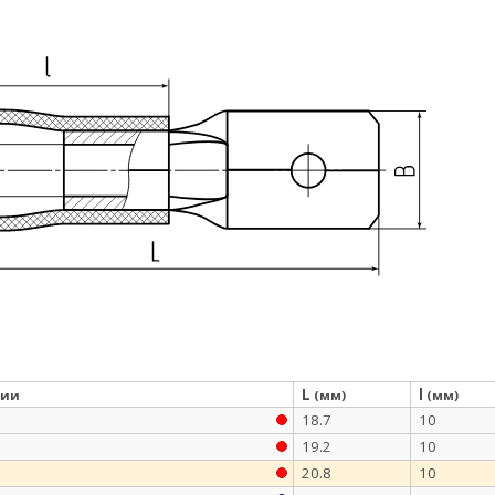
L
l
ции
(мм)
(мм)
18.7
10
19.2
10
20.8
10