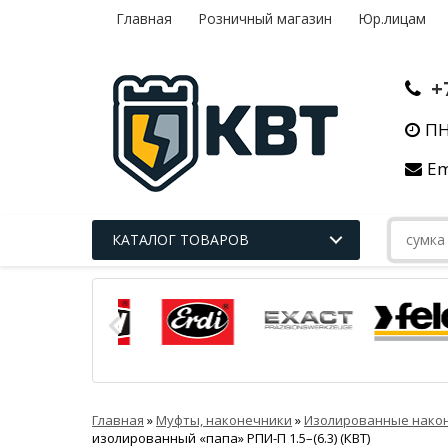
Главная
Розничный магазин
Юр.лицам
+
ПН
Em
КАТАЛОГ ТОВАРОВ
Главная
»
Муфты, наконечники
»
Изолированные након
изолированный «папа» РПИ-П 1.5–(6.3) (КВТ)