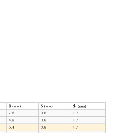
B
S
d₁
(мм)
(мм)
(мм)
2.8
0.8
1.7
4.8
0.8
1.7
6.4
0.8
1.7