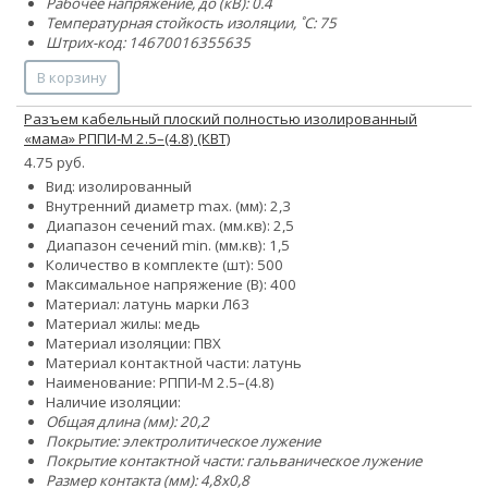
Рабочее напряжение, до (кВ): 0.4
Температурная стойкость изоляции, ˚С: 75
Штрих-код: 14670016355635
В корзину
Разъем кабельный плоский полностью изолированный
«мама» РППИ-М 2.5–(4.8) (КВТ)
4.75 руб.
Вид: изолированный
Внутренний диаметр max. (мм): 2,3
Диапазон сечений max. (мм.кв): 2,5
Диапазон сечений min. (мм.кв): 1,5
Количество в комплекте (шт): 500
Максимальное напряжение (В): 400
Материал: латунь марки Л63
Материал жилы: медь
Материал изоляции: ПВХ
Материал контактной части: латунь
Наименование: РППИ-М 2.5–(4.8)
Наличие изоляции:
Общая длина (мм): 20,2
Покрытие: электролитическое лужение
Покрытие контактной части: гальваническое лужение
Размер контакта (мм): 4,8x0,8