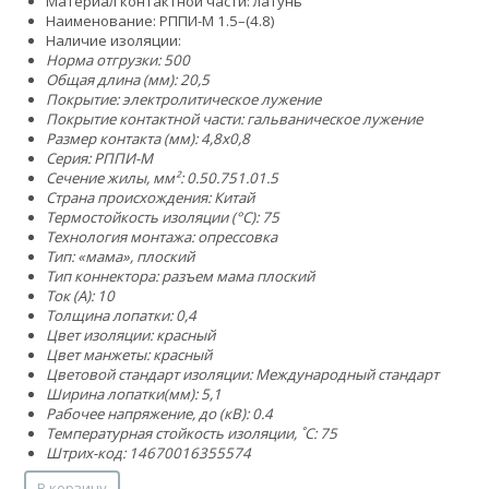
Материал контактной части: латунь
Наименование: РППИ-М 1.5–(4.8)
Наличие изоляции:
Норма отгрузки: 500
Общая длина (мм): 20,5
Покрытие: электролитическое лужение
Покрытие контактной части: гальваническое лужение
Размер контакта (мм): 4,8x0,8
Серия: РППИ-М
Сечение жилы, мм²:
0.5
0.75
1.0
1.5
Страна происхождения: Китай
Термостойкость изоляции (°C): 75
Технология монтажа: опрессовка
Тип: «мама», плоский
Тип коннектора: разъем мама плоский
Ток (А): 10
Толщина лопатки: 0,4
Цвет изоляции: красный
Цвет манжеты: красный
Цветовой стандарт изоляции: Международный стандарт
Ширина лопатки(мм): 5,1
Рабочее напряжение, до (кВ): 0.4
Температурная стойкость изоляции, ˚С: 75
Штрих-код: 14670016355574
В корзину