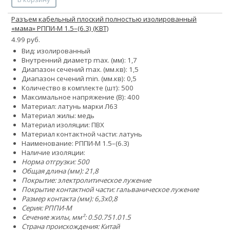
Разъем кабельный плоский полностью изолированный
«мама» РППИ-М 1.5–(6.3) (КВТ)
4.99 руб.
Вид: изолированный
Внутренний диаметр max. (мм): 1,7
Диапазон сечений max. (мм.кв): 1,5
Диапазон сечений min. (мм.кв): 0,5
Количество в комплекте (шт): 500
Максимальное напряжение (В): 400
Материал: латунь марки Л63
Материал жилы: медь
Материал изоляции: ПВХ
Материал контактной части: латунь
Наименование: РППИ-М 1.5–(6.3)
Наличие изоляции:
Норма отгрузки: 500
Общая длина (мм): 21,8
Покрытие: электролитическое лужение
Покрытие контактной части: гальваническое лужение
Размер контакта (мм): 6,3x0,8
Серия: РППИ-М
Сечение жилы, мм²:
0.5
0.75
1.0
1.5
Страна происхождения: Китай