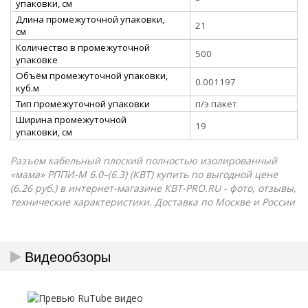
упаковки, см
Длина промежуточной упаковки,
21
см
Количество в промежуточной
500
упаковке
Объём промежуточной упаковки,
0.001197
куб.м
Тип промежуточной упаковки
п/э пакет
Ширина промежуточной
19
упаковки, см
Разъем кабельный плоский полностью изолированный
«мама» РППИ-М 6.0–(6.3) (КВТ) купить по выгодной цене
(6.26 руб.) в интернет-магазине КВТ-PRO.RU - фото, отзывы,
технические характеристики. Доставка по Москве и России
Видеообзоры