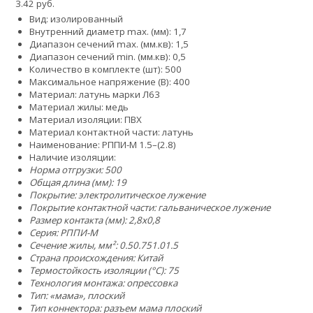
3.42 руб.
Вид: изолированный
Внутренний диаметр max. (мм): 1,7
Диапазон сечений max. (мм.кв): 1,5
Диапазон сечений min. (мм.кв): 0,5
Количество в комплекте (шт): 500
Максимальное напряжение (В): 400
Материал: латунь марки Л63
Материал жилы: медь
Материал изоляции: ПВХ
Материал контактной части: латунь
Наименование: РППИ-М 1.5–(2.8)
Наличие изоляции:
Норма отгрузки: 500
Общая длина (мм): 19
Покрытие: электролитическое лужение
Покрытие контактной части: гальваническое лужение
Размер контакта (мм): 2,8x0,8
Серия: РППИ-М
Сечение жилы, мм²:
0.5
0.75
1.0
1.5
Страна происхождения: Китай
Термостойкость изоляции (°C): 75
Технология монтажа: опрессовка
Тип: «мама», плоский
Тип коннектора: разъем мама плоский