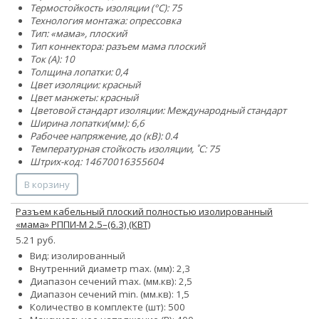
Термостойкость изоляции (°C): 75
Технология монтажа: опрессовка
Тип: «мама», плоский
Тип коннектора: разъем мама плоский
Ток (А): 10
Толщина лопатки: 0,4
Цвет изоляции: красный
Цвет манжеты: красный
Цветовой стандарт изоляции: Международный стандарт
Ширина лопатки(мм): 6,6
Рабочее напряжение, до (кВ): 0.4
Температурная стойкость изоляции, ˚С: 75
Штрих-код: 14670016355604
В корзину
Разъем кабельный плоский полностью изолированный
«мама» РППИ-М 2.5–(6.3) (КВТ)
5.21 руб.
Вид: изолированный
Внутренний диаметр max. (мм): 2,3
Диапазон сечений max. (мм.кв): 2,5
Диапазон сечений min. (мм.кв): 1,5
Количество в комплекте (шт): 500