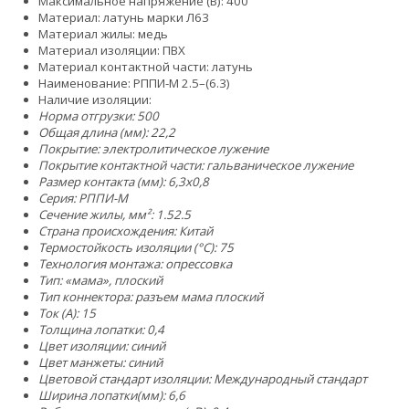
Максимальное напряжение (В): 400
Материал: латунь марки Л63
Материал жилы: медь
Материал изоляции: ПВХ
Материал контактной части: латунь
Наименование: РППИ-М 2.5–(6.3)
Наличие изоляции:
Норма отгрузки: 500
Общая длина (мм): 22,2
Покрытие: электролитическое лужение
Покрытие контактной части: гальваническое лужение
Размер контакта (мм): 6,3x0,8
Серия: РППИ-М
Сечение жилы, мм²:
1.5
2.5
Страна происхождения: Китай
Термостойкость изоляции (°C): 75
Технология монтажа: опрессовка
Тип: «мама», плоский
Тип коннектора: разъем мама плоский
Ток (А): 15
Толщина лопатки: 0,4
Цвет изоляции: синий
Цвет манжеты: синий
Цветовой стандарт изоляции: Международный стандарт
Ширина лопатки(мм): 6,6