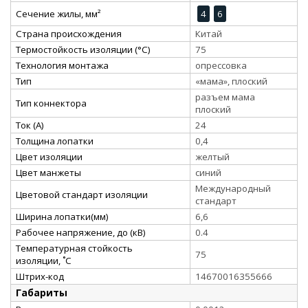
Сечение жилы, мм²
4
6
Страна происхождения
Китай
Термостойкость изоляции (°C)
75
Технология монтажа
опрессовка
Тип
«мама», плоский
разъем мама
Тип коннектора
плоский
Ток (А)
24
Толщина лопатки
0,4
Цвет изоляции
желтый
Цвет манжеты
синий
Международный
Цветовой стандарт изоляции
стандарт
Ширина лопатки(мм)
6,6
Рабочее напряжение, до (кВ)
0.4
Температурная стойкость
75
изоляции, ˚С
Штрих-код
14670016355666
Габариты