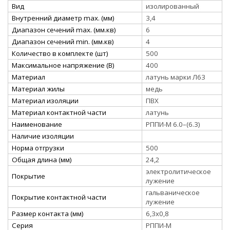
Вид
изолированный
Внутренний диаметр max. (мм)
3,4
Диапазон сечений max. (мм.кв)
6
Диапазон сечений min. (мм.кв)
4
Количество в комплекте (шт)
500
Максимальное напряжение (В)
400
Материал
латунь марки Л63
Материал жилы
медь
Материал изоляции
ПВХ
Материал контактной части
латунь
Наименование
РППИ-М 6.0–(6.3)
Наличие изоляции
Норма отгрузки
500
Общая длина (мм)
24,2
электролитическое
Покрытие
лужение
гальваническое
Покрытие контактной части
лужение
Размер контакта (мм)
6,3x0,8
Серия
РППИ-М