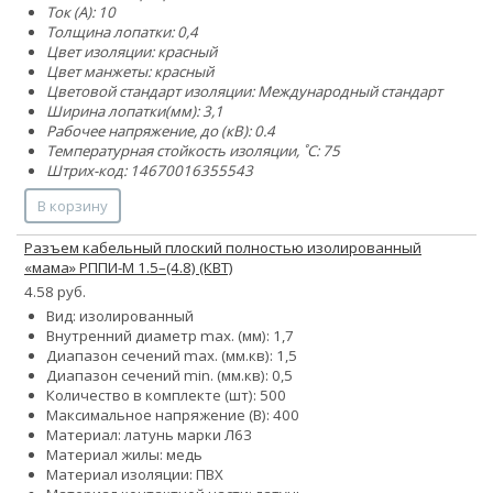
Ток (А): 10
Толщина лопатки: 0,4
Цвет изоляции: красный
Цвет манжеты: красный
Цветовой стандарт изоляции: Международный стандарт
Ширина лопатки(мм): 3,1
Рабочее напряжение, до (кВ): 0.4
Температурная стойкость изоляции, ˚С: 75
Штрих-код: 14670016355543
В корзину
Разъем кабельный плоский полностью изолированный
«мама» РППИ-М 1.5–(4.8) (КВТ)
4.58 руб.
Вид: изолированный
Внутренний диаметр max. (мм): 1,7
Диапазон сечений max. (мм.кв): 1,5
Диапазон сечений min. (мм.кв): 0,5
Количество в комплекте (шт): 500
Максимальное напряжение (В): 400
Материал: латунь марки Л63
Материал жилы: медь
Материал изоляции: ПВХ