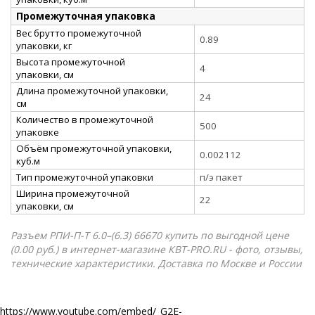
Промежуточная упаковка
Вес брутто промежуточной
0.89
упаковки, кг
Высота промежуточной
4
упаковки, см
Длина промежуточной упаковки,
24
см
Количество в промежуточной
500
упаковке
Объём промежуточной упаковки,
0.002112
куб.м
Тип промежуточной упаковки
п/э пакет
Ширина промежуточной
22
упаковки, см
Разъем РПИ-П-Т 6.0–(6.3) 66670 купить по выгодной цене
(0.00 руб.) в интернет-магазине КВТ-PRO.RU - фото, отзывы,
технические характеристики. Доставка по Москве и России
https://www.youtube.com/embed/_G2E-