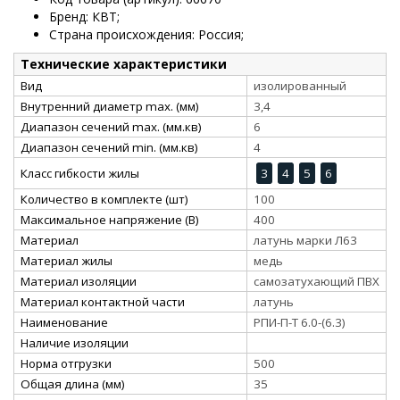
Бренд: КВТ;
Страна происхождения: Россия;
Технические характеристики
Вид
изолированный
Внутренний диаметр max. (мм)
3,4
Диапазон сечений max. (мм.кв)
6
Диапазон сечений min. (мм.кв)
4
Класс гибкости жилы
3
4
5
6
Количество в комплекте (шт)
100
Максимальное напряжение (В)
400
Материал
латунь марки Л63
Материал жилы
медь
Материал изоляции
самозатухающий ПВХ
Материал контактной части
латунь
Наименование
РПИ-П-Т 6.0-(6.3)
Наличие изоляции
Норма отгрузки
500
Общая длина (мм)
35