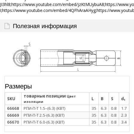
JI3hl8;https://www.youtube.com/embed/jzKtMUybuA8;https://www.
I;https://www.youtube.com/embed/4QFhAraAHyg;https://www.you
Полезная информация
Размеры
товарные позиции
Цвет
SKU
L
B
S
d₁
изоляции
66668
РПИ-П-Т 1.5–(6.3) (КВТ)
35
6.3
0.8
1.7
66669
РПИ-П-Т 2.5-(6.3) (КВТ)
35
6.3
0.8
2.3
66670
РПИ-П-Т 6.0-(6.3) (КВТ)
35
6.3
0.8
3.4