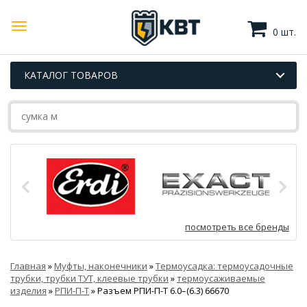
0 шт.
КАТАЛОГ ТОВАРОВ
посмотреть все бренды
Главная
»
Муфты, наконечники
»
Термоусадка: термоусадочные
трубки, трубки ТУТ, клеевые трубки
»
термоусаживаемые
изделия
»
РПИ-П-Т
»
Разъем РПИ-П-Т 6.0–(6.3) 66670