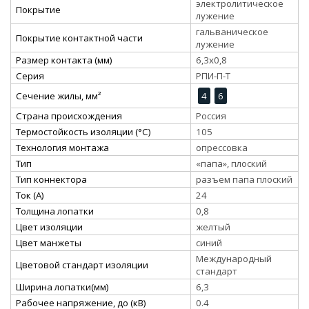
электролитическое
Покрытие
лужение
гальваническое
Покрытие контактной части
лужение
Размер контакта (мм)
6,3x0,8
Серия
РПИ-П-Т
Сечение жилы, мм²
4
6
Страна происхождения
Россия
Термостойкость изоляции (°C)
105
Технология монтажа
опрессовка
Тип
«папа», плоский
Тип коннектора
разъем папа плоский
Ток (А)
24
Толщина лопатки
0,8
Цвет изоляции
желтый
Цвет манжеты
синий
Международный
Цветовой стандарт изоляции
стандарт
Ширина лопатки(мм)
6,3
Рабочее напряжение, до (кВ)
0.4