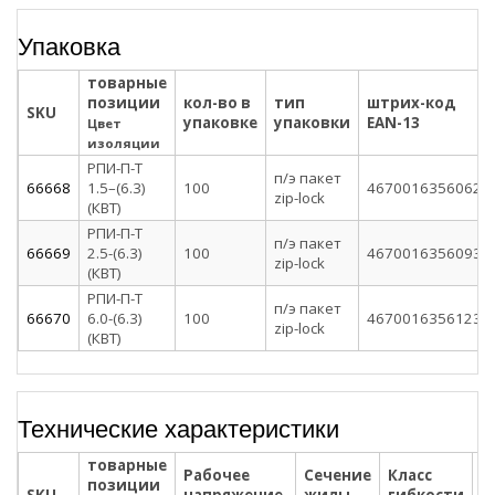
Упаковка
товарные
позиции
кол-во в
тип
штрих-код
SKU
упаковке
упаковки
EAN-13
Цвет
изоляции
РПИ-П-Т
п/э пакет
66668
1.5–(6.3)
100
4670016356062
zip-lock
(КВТ)
РПИ-П-Т
п/э пакет
66669
2.5-(6.3)
100
4670016356093
zip-lock
(КВТ)
РПИ-П-Т
п/э пакет
66670
6.0-(6.3)
100
4670016356123
zip-lock
(КВТ)
Технические характеристики
товарные
Рабочее
Сечение
Класс
М
позиции