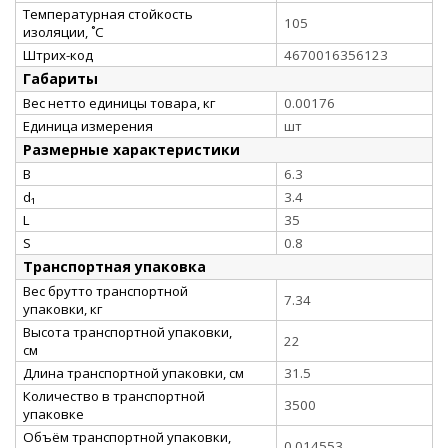
Температурная стойкость
105
изоляции, ˚С
Штрих-код
4670016356123
Габариты
Вес нетто единицы товара, кг
0.00176
Единица измерения
шт
Размерные характеристики
B
6.3
d₁
3.4
L
35
S
0.8
Транспортная упаковка
Вес брутто транспортной
7.34
упаковки, кг
Высота транспортной упаковки,
22
см
Длина транспортной упаковки, см
31.5
Количество в транспортной
3500
упаковке
Объём транспортной упаковки,
0.014553