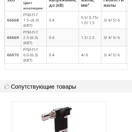
SKU
напряжение,
жилы,
гибкости
к
Цвет
до (кВ)
мм²
жилы
ч
изоляции
РПИ-П-Т
0.5/ 0.75/
66668
1.5–(6.3)
0.4
3/ 4/ 5/ 6
л
1.0/ 1.5
(КВТ)
РПИ-П-Т
66669
2.5-(6.3)
0.4
1.5/ 2.5
3/ 4/ 5/ 6
л
(КВТ)
РПИ-П-Т
66670
6.0-(6.3)
0.4
4/ 6
3/ 4/ 5/ 6
л
(КВТ)
Сопутствующие товары