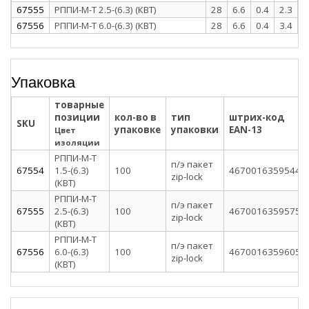
67555
РППИ-М-Т 2.5-(6.3) (КВТ)
28
6.6
0.4
2.3
67556
РППИ-М-Т 6.0-(6.3) (КВТ)
28
6.6
0.4
3.4
Упаковка
товарные
позиции
кол-во в
тип
штрих-код
SKU
упаковке
упаковки
EAN-13
Цвет
изоляции
РППИ-М-Т
п/э пакет
67554
1.5-(6.3)
100
4670016359544
zip-lock
(КВТ)
РППИ-М-Т
п/э пакет
67555
2.5-(6.3)
100
4670016359575
zip-lock
(КВТ)
РППИ-М-Т
п/э пакет
67556
6.0-(6.3)
100
4670016359605
zip-lock
(КВТ)