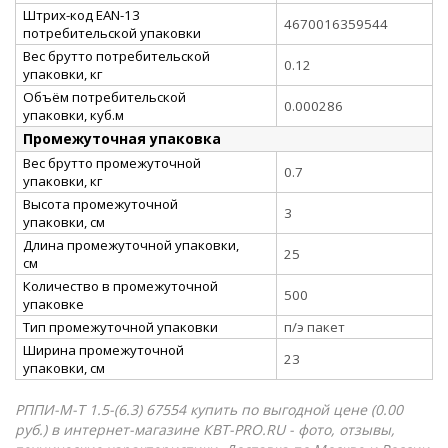
Штрих-код EAN-13
4670016359544
потребительской упаковки
Вес брутто потребительской
0.12
упаковки, кг
Объём потребительской
0.000286
упаковки, куб.м
Промежуточная упаковка
Вес брутто промежуточной
0.7
упаковки, кг
Высота промежуточной
3
упаковки, см
Длина промежуточной упаковки,
25
см
Количество в промежуточной
500
упаковке
Тип промежуточной упаковки
п/э пакет
Ширина промежуточной
23
упаковки, см
РППИ-М-Т 1.5-(6.3) 67554 купить по выгодной цене (0.00
руб.) в интернет-магазине КВТ-PRO.RU - фото, отзывы,