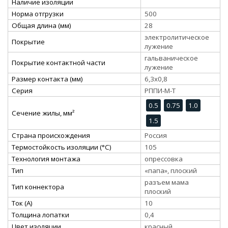
Наличие изоляции
Норма отгрузки
500
Общая длина (мм)
28
электролитическое
Покрытие
лужение
гальваническое
Покрытие контактной части
лужение
Размер контакта (мм)
6,3x0,8
Серия
РППИ-М-Т
0.5
0.75
1.0
Сечение жилы, мм²
1.5
Страна происхождения
Россия
Термостойкость изоляции (°C)
105
Технология монтажа
опрессовка
Тип
«папа», плоский
разъем мама
Тип коннектора
плоский
Ток (А)
10
Толщина лопатки
0,4
Цвет изоляции
красный