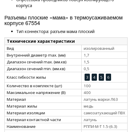
корпуса
Разъемы плоские «мама» в термоусаживаемом
корпусе 67554
Тип коннектора: разъем мама плоский
Технические характеристики
Вид
изолированный
Внутренний диаметр max. (мм)
1,7
Диапазон сечений max. (мм.кв)
1,5
Диапазон сечений min. (мм.кв)
0,5
Класс гибкости жилы
3
4
5
6
Количество в комплекте (шт)
100
Максимальное напряжение (В)
400
Материал
латунь марки Л63
Материал жилы
медь
Материал изоляции
самозатухающий ПВХ
Материал контактной части
латунь
Наименование
РППИ-М-Т 1.5-(6.3)