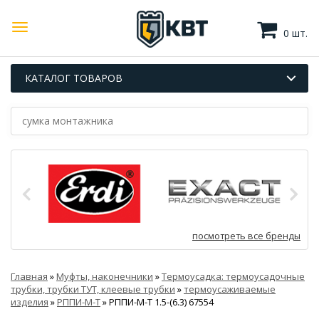
0 шт.
КАТАЛОГ ТОВАРОВ
посмотреть все бренды
Главная
»
Муфты, наконечники
»
Термоусадка: термоусадочные
трубки, трубки ТУТ, клеевые трубки
»
термоусаживаемые
изделия
»
РППИ-М-Т
»
РППИ-М-Т 1.5-(6.3) 67554