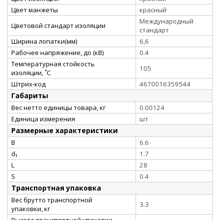
Цвет манжеты
красный
Международный
Цветовой стандарт изоляции
стандарт
Ширина лопатки(мм)
6,6
Рабочее напряжение, до (кВ)
0.4
Температурная стойкость
105
изоляции, ˚С
Штрих-код
4670016359544
Габариты
Вес нетто единицы товара, кг
0.00124
Единица измерения
шт
Размерные характеристики
B
6.6
d₁
1.7
L
28
S
0.4
Транспортная упаковка
Вес брутто транспортной
3.3
упаковки, кг