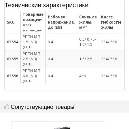
Технические характеристики
товарные
Рабочее
Сечение
Класс
М
позиции
SKU
напряжение,
жилы,
гибкости
к
Цвет
до (кВ)
мм²
жилы
ч
изоляции
РППИ-М-Т
0.5/ 0.75/
67554
1.5-(6.3)
0.4
3/ 4/ 5/ 6
л
1.0/ 1.5
(КВТ)
РППИ-М-Т
67555
2.5-(6.3)
0.4
1.5/ 2.5
3/ 4/ 5/ 6
л
(КВТ)
РППИ-М-Т
67556
6.0-(6.3)
0.4
4/ 6
3/ 4/ 5/ 6
л
(КВТ)
Сопутствующие товары