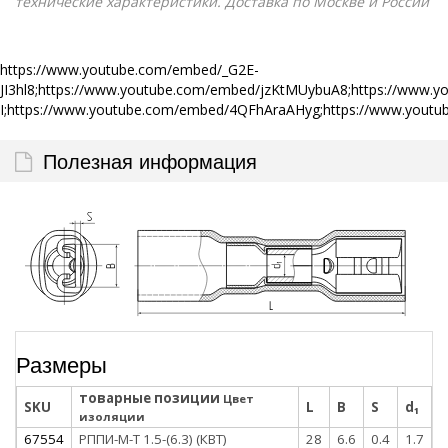
технические характеристики. Доставка по Москве и России
https://www.youtube.com/embed/_G2E-
JI3hl8;https://www.youtube.com/embed/jzKtMUybuA8;https://www.
I;https://www.youtube.com/embed/4QFhAraAHyg;https://www.you
Полезная информация
Размеры
товарные позиции
Цвет
SKU
L
B
S
d₁
изоляции
67554
РППИ-М-Т 1.5-(6.3) (КВТ)
28
6.6
0.4
1.7