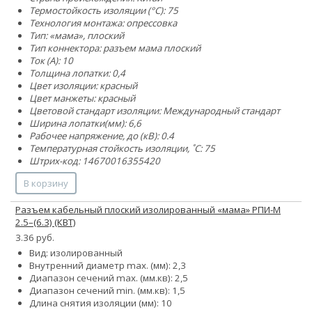
Термостойкость изоляции (°C): 75
Технология монтажа: опрессовка
Тип: «мама», плоский
Тип коннектора: разъем мама плоский
Ток (А): 10
Толщина лопатки: 0,4
Цвет изоляции: красный
Цвет манжеты: красный
Цветовой стандарт изоляции: Международный стандарт
Ширина лопатки(мм): 6,6
Рабочее напряжение, до (кВ): 0.4
Температурная стойкость изоляции, ˚С: 75
Штрих-код: 14670016355420
В корзину
Разъем кабельный плоский изолированный «мама» РПИ-М
2.5–(6.3) (КВТ)
3.36 руб.
Вид: изолированный
Внутренний диаметр max. (мм): 2,3
Диапазон сечений max. (мм.кв): 2,5
Диапазон сечений min. (мм.кв): 1,5
Длина снятия изоляции (мм): 10