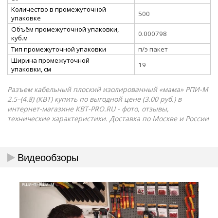
Количество в промежуточной
500
упаковке
Объём промежуточной упаковки,
0.000798
куб.м
Тип промежуточной упаковки
п/э пакет
Ширина промежуточной
19
упаковки, см
Разъем кабельный плоский изолированный «мама» РПИ-М
2.5–(4.8) (КВТ) купить по выгодной цене (3.00 руб.) в
интернет-магазине КВТ-PRO.RU - фото, отзывы,
технические характеристики. Доставка по Москве и России
Видеообзоры