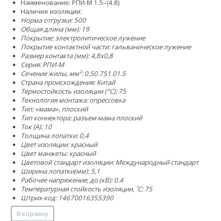
Наименование: РПИ-М 1.5–(4.8)
Наличие изоляции:
Норма отгрузки: 500
Общая длина (мм): 19
Покрытие: электролитическое лужение
Покрытие контактной части: гальваническое лужение
Размер контакта (мм): 4,8x0,8
Серия: РПИ-М
Сечение жилы, мм²:
0.5
0.75
1.0
1.5
Страна происхождения: Китай
Термостойкость изоляции (°C): 75
Технология монтажа: опрессовка
Тип: «мама», плоский
Тип коннектора: разъем мама плоский
Ток (А): 10
Толщина лопатки: 0,4
Цвет изоляции: красный
Цвет манжеты: красный
Цветовой стандарт изоляции: Международный стандарт
Ширина лопатки(мм): 5,1
Рабочее напряжение, до (кВ): 0.4
Температурная стойкость изоляции, ˚С: 75
Штрих-код: 14670016355390
В корзину