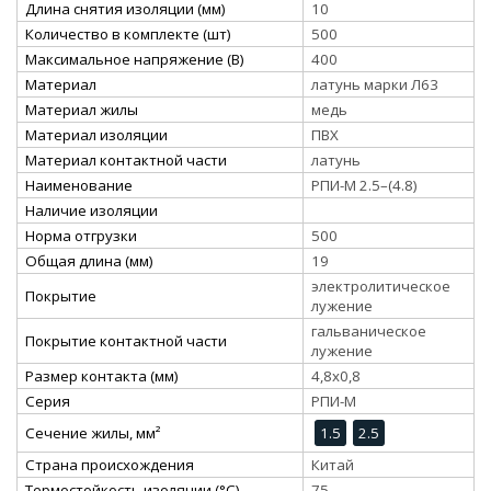
Длина снятия изоляции (мм)
10
Количество в комплекте (шт)
500
Максимальное напряжение (В)
400
Материал
латунь марки Л63
Материал жилы
медь
Материал изоляции
ПВХ
Материал контактной части
латунь
Наименование
РПИ-М 2.5–(4.8)
Наличие изоляции
Норма отгрузки
500
Общая длина (мм)
19
электролитическое
Покрытие
лужение
гальваническое
Покрытие контактной части
лужение
Размер контакта (мм)
4,8x0,8
Серия
РПИ-М
Сечение жилы, мм²
1.5
2.5
Страна происхождения
Китай
Термостойкость изоляции (°C)
75