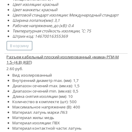
Цвет изоляции: красный
Цвет манжеты: красный
Цветовой стандарт изоляции: Международный стандарт
Ширина лопатки(мм): 3,1
Рабочее напряжение, до (кВ): 0.4
Температурная стойкость изоляции, ˚С: 75
Штрих-код: 14670016355369
В корзину
Разъем кабельный плоский изолированный «мама» РПИ-М
1.5–(4.8) (КВТ)
2.60 руб.
Вид: изолированный
Внутренний диаметр max. (мм): 1,7
Диапазон сечений max. (мм.кв): 1,5
Диапазон сечений min. (мм.кв): 0,5
Длина снятия изоляции (мм): 10
Количество в комплекте (шт): 500
Максимальное напряжение (В): 400
Материал: латунь марки Л63
Материал жилы: медь
Материал изоляции: ПВХ
Материал контактной части: латунь