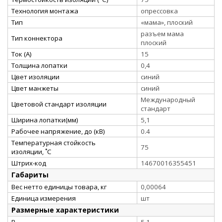
Технология монтажа
опрессовка
Тип
«мама», плоский
разъем мама
Тип коннектора
плоский
Ток (А)
15
Толщина лопатки
0,4
Цвет изоляции
синий
Цвет манжеты
синий
Международный
Цветовой стандарт изоляции
стандарт
Ширина лопатки(мм)
5,1
Рабочее напряжение, до (кВ)
0.4
Температурная стойкость
75
изоляции, ˚С
Штрих-код
14670016355451
Габариты
Вес нетто единицы товара, кг
0,00064
Единица измерения
шт
Размерные характеристики
B
5.1