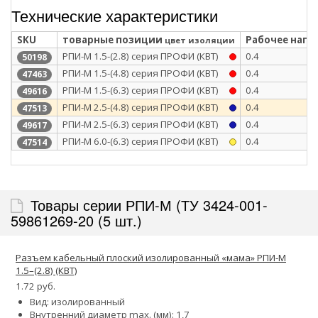
Технические характеристики
SKU
товарные позиции
Рабочее напря
цвет изоляции
РПИ-М 1.5-(2.8) серия ПРОФИ (КВТ)
0.4
50198
РПИ-М 1.5-(4.8) серия ПРОФИ (КВТ)
0.4
47463
РПИ-М 1.5-(6.3) серия ПРОФИ (КВТ)
0.4
49616
РПИ-М 2.5-(4.8) серия ПРОФИ (КВТ)
0.4
47513
РПИ-М 2.5-(6.3) серия ПРОФИ (КВТ)
0.4
49617
РПИ-М 6.0-(6.3) серия ПРОФИ (КВТ)
0.4
47514
Товары серии РПИ-М (ТУ 3424-001-
59861269-20 (5 шт.)
Разъем кабельный плоский изолированный «мама» РПИ-М
1.5–(2.8) (КВТ)
1.72 руб.
Вид: изолированный
Внутренний диаметр max. (мм): 1,7