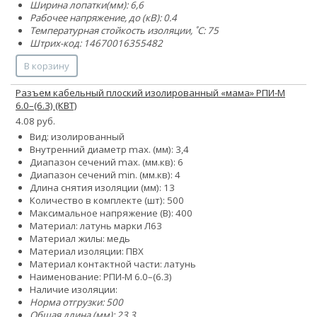
Ширина лопатки(мм): 6,6
Рабочее напряжение, до (кВ): 0.4
Температурная стойкость изоляции, ˚С: 75
Штрих-код: 14670016355482
В корзину
Разъем кабельный плоский изолированный «мама» РПИ-М
6.0–(6.3) (КВТ)
4.08 руб.
Вид: изолированный
Внутренний диаметр max. (мм): 3,4
Диапазон сечений max. (мм.кв): 6
Диапазон сечений min. (мм.кв): 4
Длина снятия изоляции (мм): 13
Количество в комплекте (шт): 500
Максимальное напряжение (В): 400
Материал: латунь марки Л63
Материал жилы: медь
Материал изоляции: ПВХ
Материал контактной части: латунь
Наименование: РПИ-М 6.0–(6.3)
Наличие изоляции:
Норма отгрузки: 500
Общая длина (мм): 23,3