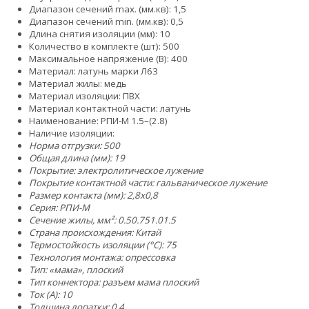
Диапазон сечений max. (мм.кв): 1,5
Диапазон сечений min. (мм.кв): 0,5
Длина снятия изоляции (мм): 10
Количество в комплекте (шт): 500
Максимальное напряжение (В): 400
Материал: латунь марки Л63
Материал жилы: медь
Материал изоляции: ПВХ
Материал контактной части: латунь
Наименование: РПИ-М 1.5–(2.8)
Наличие изоляции:
Норма отгрузки: 500
Общая длина (мм): 19
Покрытие: электролитическое лужение
Покрытие контактной части: гальваническое лужение
Размер контакта (мм): 2,8x0,8
Серия: РПИ-М
Сечение жилы, мм²:
0.5
0.75
1.0
1.5
Страна происхождения: Китай
Термостойкость изоляции (°C): 75
Технология монтажа: опрессовка
Тип: «мама», плоский
Тип коннектора: разъем мама плоский
Ток (А): 10
Толщина лопатки: 0,4