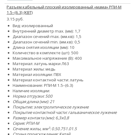
Разъем кабельный плоский изолированный «мама» РПИ-М
1.5–(6.3) (КВТ)
3.15 руб.
Вид: изолированный
Внутренний диаметр max. (мм): 1,7
Диапазон сечений max. (мм.кв): 1,5
Диапазон сечений min. (мм.кв): 0,5
Длина снятия изоляции (мм): 10
Количество в комплекте (шт): 500
Максимальное напряжение (В): 400
Материал: латунь марки Л63
Материал жилы: медь
Материал изоляции: ПВХ
Материал контактной части: латунь
Наименование: РПИ-М 1.5–(6.3)
Наличие изоляции:
Норма отгрузки: 500
Общая длина (мм): 21
Покрытие: электролитическое лужение
Покрытие контактной части: гальваническое лужение
Размер контакта (мм): 6,3x0,8
Серия: РПИ-М
Сечение жилы, мм²:
0.5
0.75
1.0
1.5
Страна происхождения: Китай