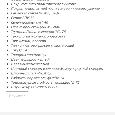
Покрытие: электролитическое лужение
Покрытие контактной части: гальваническое лужение
Размер контакта (мм): 6,3x0,8
Серия: РПИ-М
Сечение жилы, мм²:
4
6
Страна происхождения: Китай
Термостойкость изоляции (°C): 75
Технология монтажа: опрессовка
Тип: «мама», плоский
Тип коннектора: разъем мама плоский
Ток (А): 24
Толщина лопатки: 0,4
Цвет изоляции: желтый
Цвет манжеты: желтый
Цветовой стандарт изоляции: Международный стандарт
Ширина лопатки(мм): 6,6
Рабочее напряжение, до (кВ): 0.4
Температурная стойкость изоляции, ˚С: 75
Штрих-код: 14670016355512
В корзину