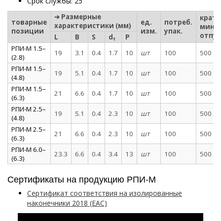
Срок службы: 25
➔ Размерные
кратн
товарные
ед.
потреб.
характеристики (мм)
мин. 
позиции
изм.
упак.
отпус
L
B
S
d₁
P
РПИ-М 1.5–
19
3.1
0.4
1.7
10
шт
100
500
(2.8)
РПИ-М 1.5–
19
5.1
0.4
1.7
10
шт
100
500
(4.8)
РПИ-М 1.5–
21
6.6
0.4
1.7
10
шт
100
500
(6.3)
РПИ-М 2.5–
19
5.1
0.4
2.3
10
шт
100
500
(4.8)
РПИ-М 2.5–
21
6.6
0.4
2.3
10
шт
100
500
(6.3)
РПИ-М 6.0–
23.3
6.6
0.4
3.4
13
шт
100
500
(6.3)
Сертификаты на продукцию РПИ-М
Сертификат соответствия на изолированные
наконечники 2018 (EAC)