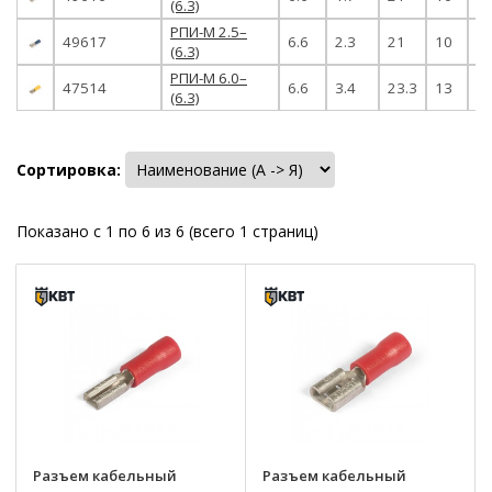
(6.3)
РПИ-М 2.5–
49617
6.6
2.3
21
10
0.
(6.3)
РПИ-М 6.0–
47514
6.6
3.4
23.3
13
0.
(6.3)
Сортировка:
Показано с 1 по 6 из 6 (всего 1 страниц)
Разъем кабельный
Разъем кабельный