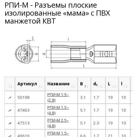
РПИ-М - Разъемы плоские
изолированные «мама» с ПВХ
манжетой КВТ
Артикул
Название
B
d₁
L
l
S
РПИ-М 1.5–
50198
3.1
1.7
19
10
0.
(2.8)
РПИ-М 1.5–
47463
5.1
1.7
19
10
0.
(4.8)
РПИ-М 2.5–
47513
5.1
2.3
19
10
0.
(4.8)
РПИ-М 1.5–
49616
6.6
1.7
21
10
0.