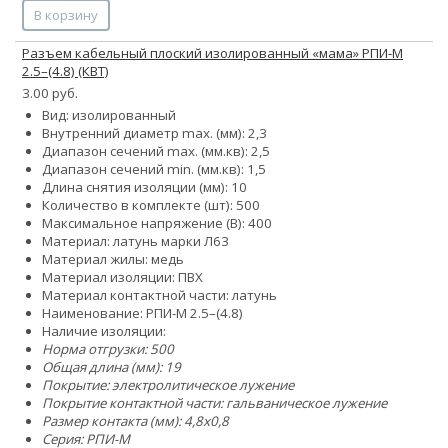
В корзину
Разъем кабельный плоский изолированный «мама» РПИ-М
2.5–(4.8) (КВТ)
3.00 руб.
Вид: изолированный
Внутренний диаметр max. (мм): 2,3
Диапазон сечений max. (мм.кв): 2,5
Диапазон сечений min. (мм.кв): 1,5
Длина снятия изоляции (мм): 10
Количество в комплекте (шт): 500
Максимальное напряжение (В): 400
Материал: латунь марки Л63
Материал жилы: медь
Материал изоляции: ПВХ
Материал контактной части: латунь
Наименование: РПИ-М 2.5–(4.8)
Наличие изоляции:
Норма отгрузки: 500
Общая длина (мм): 19
Покрытие: электролитическое лужение
Покрытие контактной части: гальваническое лужение
Размер контакта (мм): 4,8x0,8
Серия: РПИ-М