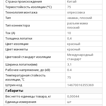
Страна происхождения
Китай
Термостойкость изоляции (°C)
75
Технология монтажа
опрессовка
Тип
«мама», плоский
разъем мама
Тип коннектора
плоский
Ток (А)
10
Толщина лопатки
0,4
Цвет изоляции
красный
Цвет манжеты
красный
Международный
Цветовой стандарт изоляции
стандарт
Ширина лопатки(мм)
3,1
Рабочее напряжение, до (кВ)
0.4
Температурная стойкость
75
изоляции, ˚С
Штрих-код
14670016355369
Габариты
Вес нетто единицы товара, кг
0,00044
Единица измерения
шт