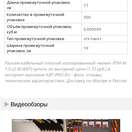
Длина промежуточной упаковки,
21
см
Количество в промежуточной
500
упаковке
Объём промежуточной упаковки,
0.000599
куб.м
Тип промежуточной упаковки
п/э пакет
Ширина промежуточной
19
упаковки, см
Разъем кабельный плоский изолированный «мама» РПИ-М
1.5–(2.8) (КВТ) купить по выгодной цене (1.72 руб.) в
интернет-магазине КВТ-PRO.RU - фото, отзывы,
технические характеристики. Доставка по Москве и России
Видеообзоры