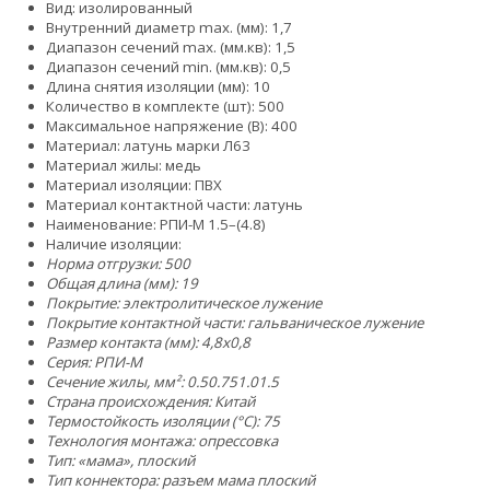
Вид: изолированный
Внутренний диаметр max. (мм): 1,7
Диапазон сечений max. (мм.кв): 1,5
Диапазон сечений min. (мм.кв): 0,5
Длина снятия изоляции (мм): 10
Количество в комплекте (шт): 500
Максимальное напряжение (В): 400
Материал: латунь марки Л63
Материал жилы: медь
Материал изоляции: ПВХ
Материал контактной части: латунь
Наименование: РПИ-М 1.5–(4.8)
Наличие изоляции:
Норма отгрузки: 500
Общая длина (мм): 19
Покрытие: электролитическое лужение
Покрытие контактной части: гальваническое лужение
Размер контакта (мм): 4,8x0,8
Серия: РПИ-М
Сечение жилы, мм²:
0.5
0.75
1.0
1.5
Страна происхождения: Китай
Термостойкость изоляции (°C): 75
Технология монтажа: опрессовка
Тип: «мама», плоский
Тип коннектора: разъем мама плоский