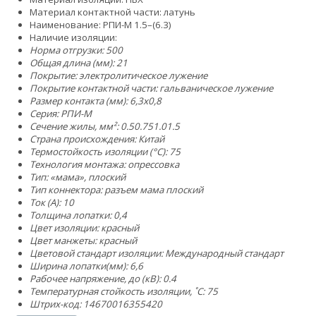
Материал контактной части: латунь
Наименование: РПИ-М 1.5–(6.3)
Наличие изоляции:
Норма отгрузки: 500
Общая длина (мм): 21
Покрытие: электролитическое лужение
Покрытие контактной части: гальваническое лужение
Размер контакта (мм): 6,3x0,8
Серия: РПИ-М
Сечение жилы, мм²:
0.5
0.75
1.0
1.5
Страна происхождения: Китай
Термостойкость изоляции (°C): 75
Технология монтажа: опрессовка
Тип: «мама», плоский
Тип коннектора: разъем мама плоский
Ток (А): 10
Толщина лопатки: 0,4
Цвет изоляции: красный
Цвет манжеты: красный
Цветовой стандарт изоляции: Международный стандарт
Ширина лопатки(мм): 6,6
Рабочее напряжение, до (кВ): 0.4
Температурная стойкость изоляции, ˚С: 75
Штрих-код: 14670016355420