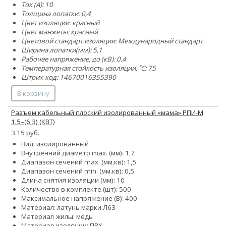
Ток (А): 10
Толщина лопатки: 0,4
Цвет изоляции: красный
Цвет манжеты: красный
Цветовой стандарт изоляции: Международный стандарт
Ширина лопатки(мм): 5,1
Рабочее напряжение, до (кВ): 0.4
Температурная стойкость изоляции, ˚С: 75
Штрих-код: 14670016355390
В корзину
Разъем кабельный плоский изолированный «мама» РПИ-М
1.5–(6.3) (КВТ)
3.15 руб.
Вид: изолированный
Внутренний диаметр max. (мм): 1,7
Диапазон сечений max. (мм.кв): 1,5
Диапазон сечений min. (мм.кв): 0,5
Длина снятия изоляции (мм): 10
Количество в комплекте (шт): 500
Максимальное напряжение (В): 400
Материал: латунь марки Л63
Материал жилы: медь
Материал изоляции: ПВХ