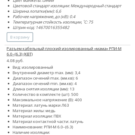
Цвет манжеты: синий
Цветовой стандарт изоляции: Международный стандарт
Ширина лопатки(мм): 6,6
Рабочее напряжение, до (кВ): 0.4
Температурная стойкость изоляции, ˚С: 75
Штрих-код: 14670016355482
В корзину
Разъем кабельный плоский изолированный «мама» РПИ-М
6.0–(6.3) (КВТ)
4.08 руб.
Вид: изолированный
Внутренний диаметр max. (мм): 3,4
Диапазон сечений max. (мм.кв): 6
Диапазон сечений min. (мм.кв): 4
Длина снятия изоляции (мм): 13
Количество в комплекте (шт): 500
Максимальное напряжение (В): 400
Материал: латунь марки Л63
Материал жилы: медь
Материал изоляции: ПВХ
Материал контактной части: латунь
Наименование: РПИ-М 6.0–(6.3)
Наличие изоляции: