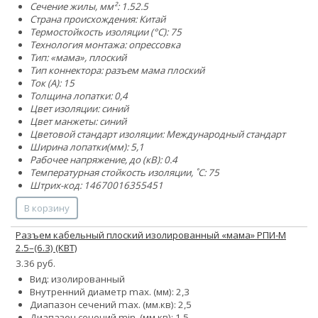
Сечение жилы, мм²:
1.5
2.5
Страна происхождения: Китай
Термостойкость изоляции (°C): 75
Технология монтажа: опрессовка
Тип: «мама», плоский
Тип коннектора: разъем мама плоский
Ток (А): 15
Толщина лопатки: 0,4
Цвет изоляции: синий
Цвет манжеты: синий
Цветовой стандарт изоляции: Международный стандарт
Ширина лопатки(мм): 5,1
Рабочее напряжение, до (кВ): 0.4
Температурная стойкость изоляции, ˚С: 75
Штрих-код: 14670016355451
В корзину
Разъем кабельный плоский изолированный «мама» РПИ-М
2.5–(6.3) (КВТ)
3.36 руб.
Вид: изолированный
Внутренний диаметр max. (мм): 2,3
Диапазон сечений max. (мм.кв): 2,5
Диапазон сечений min. (мм.кв): 1,5