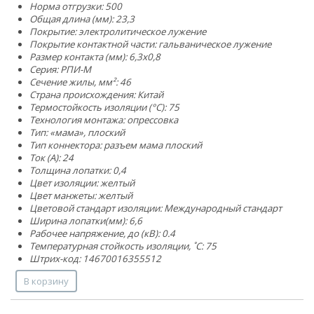
Норма отгрузки: 500
Общая длина (мм): 23,3
Покрытие: электролитическое лужение
Покрытие контактной части: гальваническое лужение
Размер контакта (мм): 6,3x0,8
Серия: РПИ-М
Сечение жилы, мм²:
4
6
Страна происхождения: Китай
Термостойкость изоляции (°C): 75
Технология монтажа: опрессовка
Тип: «мама», плоский
Тип коннектора: разъем мама плоский
Ток (А): 24
Толщина лопатки: 0,4
Цвет изоляции: желтый
Цвет манжеты: желтый
Цветовой стандарт изоляции: Международный стандарт
Ширина лопатки(мм): 6,6
Рабочее напряжение, до (кВ): 0.4
Температурная стойкость изоляции, ˚С: 75
Штрих-код: 14670016355512
В корзину