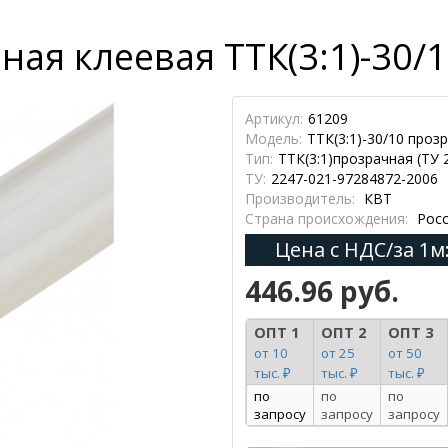
ая клеевая ТТК(3:1)-30/1
Артикул:
61209
Модель:
ТТК(3:1)-30/10 прозр
Тип:
ТТК(3:1)прозрачная (ТУ 
ТУ:
2247-021-97284872-2006
Производитель:
КВТ
Страна происхождения:
Росс
Цена с НДС/за 1м
446.96 руб.
ОПТ 1
ОПТ 2
ОПТ 3
от 10
от 25
от 50
тыс. ₽
тыс. ₽
тыс. ₽
по
по
по
запросу
запросу
запросу