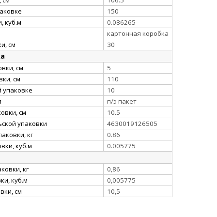
паковке
150
, куб.м
0.086265
картонная коробка
и, см
30
ка
вки, см
5
ки, см
110
й упаковке
10
и
п/э пакет
овки, см
10.5
ьской упаковки
4630019126505
аковки, кг
0.86
вки, куб.м
0.005775
ковки, кг
0,86
и, куб.м
0,005775
вки, см
10,5