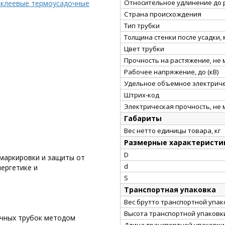
Относительное удлинение до 
 клеевые термоусадочные
Страна происхождения
Тип трубки
Толщина стенки после усадки,
Цвет трубки
Прочность на растяжение, не
Рабочее напряжение, до (кВ)
Удельное объемное электриче
Штрих-код
Электрическая прочность, не 
Габариты
Вес нетто единицы товара, кг
Размерные характеристи
D
 маркировки и защиты от
d
ергетике и
S
Транспортная упаковка
Вес брутто транспортной упако
Высота транспортной упаковки
очных трубок методом
Длина транспортной упаковки,