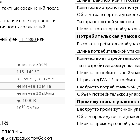
я
Количество в транспортной у
нтактных соединений после
Объём транспортной упаковки
заполняет все неровности
Тип транспортной упаковки
тичность соединений
Ширина транспортной упаковк
Потребительская упаков
рный фен
ТТ-1800
или
Высота потребительской упако
Длина потребительской упаков
Количество в потребительско
не менее 350%
Тип потребительской упаковк
115–140 °C
Ширина потребительской упак
от -55 °C до +125 °C
Штрих-код EAN-13 потребител
не менее 10 МПа
Вес брутто потребительской уп
не менее 20 кВ/мм
Объём потребительской упако
до 1000 В
Промежуточная упаковка
14
10
Ом*см
Вес брутто промежуточной упа
Объём промежуточной упаковк
кта
Ширина промежуточной упако
ТТК 3:1
–
чных клеевых трубок от