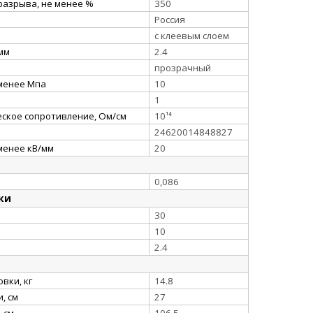
разрыва, не менее %
350
Россия
с клеевым слоем
 мм
2.4
прозрачный
 менее Мпа
10
1
ское сопротивление, Ом/см
10¹⁴
24620014848827
менее кВ/мм
20
0,086
ки
30
10
2.4
вки, кг
14.8
, см
27
 см
106.5