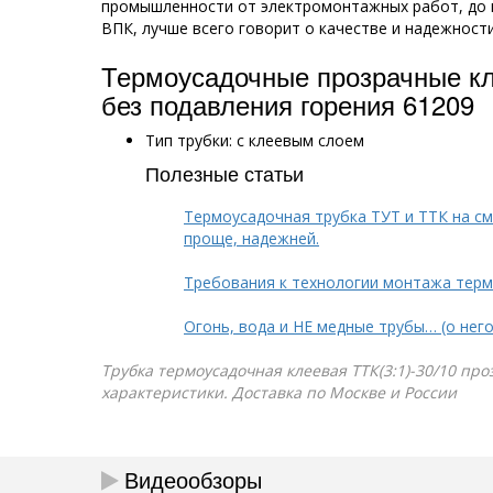
промышленности от электромонтажных работ, до 
ВПК, лучше всего говорит о качестве и надежност
Термоусадочные прозрачные кл
без подавления горения 61209
Тип трубки: с клеевым слоем
Полезные статьи
Термоусадочная трубка ТУТ и ТТК на см
проще, надежней.
Требования к технологии монтажа тер
Огонь, вода и НЕ медные трубы… (о нег
Трубка термоусадочная клеевая ТТК(3:1)-30/10 про
характеристики. Доставка по Москве и России
Видеообзоры