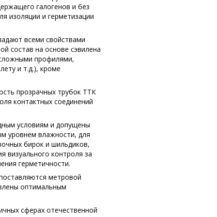
ержащего галогенов и без
для изоляции и герметизации
ладают всеми свойствами
вой состав на основе сэвилена
о сложными профилями,
ету и т.д.), кроме
ность прозрачных трубок ТТК
оля контактных соединений
одным условиям и допущены
ым уровнем влажности, для
очных бирок и шильдиков,
ия визуального контроля за
нения герметичности.
 поставляются метровой
тавлены оптимальным
ичных сферах отечественной