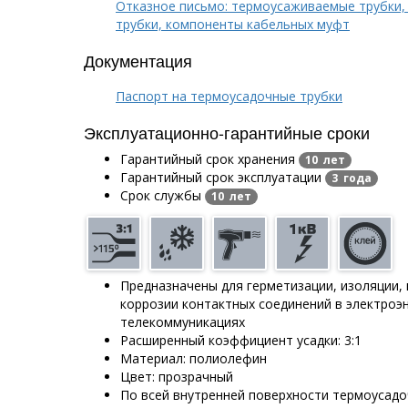
Отказное письмо: термоусаживаемые трубки,
трубки, компоненты кабельных муфт
Документация
Паспорт на термоусадочные трубки
Эксплуатационно-гарантийные сроки
Гарантийный срок хранения
10 лет
Гарантийный срок эксплуатации
3 года
Срок службы
10 лет
Предназначены для герметизации, изоляции,
коррозии контактных соединений в электроэн
телекоммуникациях
Расширенный коэффициент усадки: 3:1
Материал: полиолефин
Цвет: прозрачный
По всей внутренней поверхности термоусад