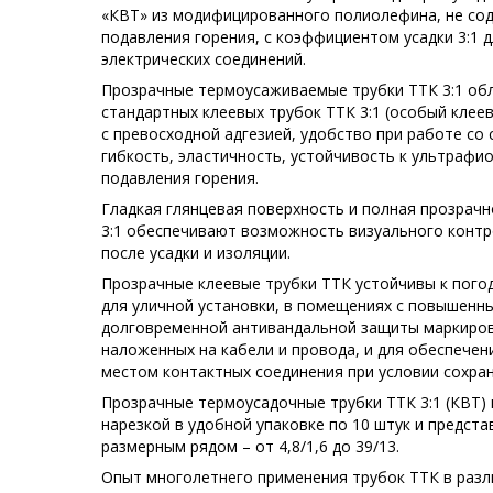
«КВТ» из модифицированного полиолефина, не сод
подавления горения, с коэффициентом усадки 3:1 
электрических соединений.
Прозрачные термоусаживаемые трубки ТТК 3:1 об
стандартных клеевых трубок ТТК 3:1 (особый клее
с превосходной адгезией, удобство при работе с
гибкость, эластичность, устойчивость к ультрафиол
подавления горения.
Гладкая глянцевая поверхность и полная прозрач
3:1 обеспечивают возможность визуального контр
после усадки и изоляции.
Прозрачные клеевые трубки ТТК устойчивы к пог
для уличной установки, в помещениях с повышенн
долговременной антивандальной защиты маркиров
наложенных на кабели и провода, и для обеспечен
местом контактных соединения при условии сохра
Прозрачные термоусадочные трубки ТТК 3:1 (КВТ)
нарезкой в удобной упаковке по 10 штук и предс
размерным рядом – от 4,8/1,6 до 39/13.
Опыт многолетнего применения трубок ТТК в разл