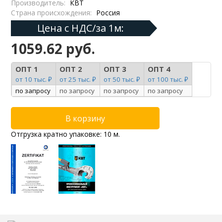
Производитель:
КВТ
Страна происхождения:
Россия
Цена с НДС/за 1м:
1059.62 руб.
ОПТ 1
ОПТ 2
ОПТ 3
ОПТ 4
от 10 тыс. ₽
от 25 тыс. ₽
от 50 тыс. ₽
от 100 тыс. ₽
по запросу
по запросу
по запросу
по запросу
Отгрузка кратно упаковке: 10 м.