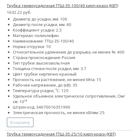
Трубка термоусадочная ТТШ-35-100/40 кирп-красн (КВТ)
1632.22 руб.
Диаметр до усадки, мм: 100
Диаметр после усадки, мм: 40
Коэффициент усадки: 2,5
Материал: полиолефин
Наименование: ТТШ-35-100/40
Норма отгрузки: 10
Относительное удлинение до разрыва, не менее %: 400
Страна происхождения: Россия
Тип трубки: высоковольтная
Толщина стенки после усадки, мм: 3.7
Цвет трубки: кирпично-красный
Прочность на растяжение, не менее Мпа: 15
Рабочее напряжение, до (кВ): 35
Температура усадки, ˚С: 120
Удельное объемное электрическое сопротивление, Ом/
см: 10¹⁴
Штрих-код: 34670016351990
Электрическая прочность, не менее кВ/мм: 25
В корзину
Трубка термоусадочная ТТШ-35-25/10 кирп-красн (КВТ)