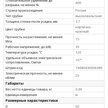
Относительное удлинение до
400
разрыва, не менее %
Страна происхождения
Россия
Тип трубки
высоковольтная
Толщина стенки после усадки, мм
3.7
кирпично-
Цвет трубки
красный
Прочность на растяжение, не менее
15
Мпа
Рабочее напряжение, до (кВ)
35
Температура усадки, ˚С
120
Удельное объемное электрическое
10¹⁴
сопротивление, Ом/см
Штрих-код
14680430006389
Электрическая прочность, не менее
25
кВ/мм
Габариты
Вес нетто единицы товара, кг
0,39
Единица измерения
м
Размерные характеристики
D
65