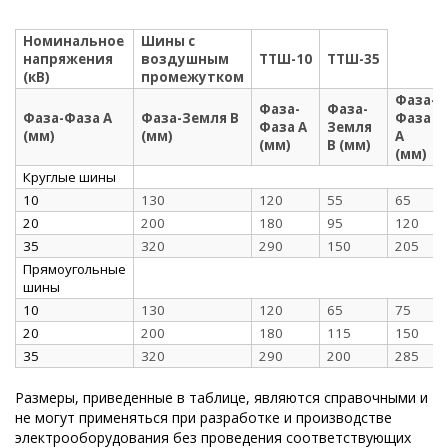
Номинальное
Шины с
напряжения
воздушным
ТТШ-10
ТТШ-35
(кВ)
промежутком
Фаза-
Фаза-
Фаза-
Фаза-Фаза А
Фаза-Земля В
Фаза
Фаза А
Земля
(мм)
(мм)
А
(мм)
В (мм)
(мм)
Круглые шины
10
130
120
55
65
20
200
180
95
120
35
320
290
150
205
Прямоугольные
шины
10
130
120
65
75
20
200
180
115
150
35
320
290
200
285
Размеры, приведенные в таблице, являются справочными и
не могут применяться при разработке и производстве
электрооборудования без проведения соответствующих