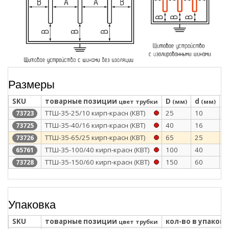
Размеры
SKU
товарные позиции
D
d
S
цвет трубки
(мм)
(мм)
ТТШ-35-25/10 кирп-красн (КВТ)
25
10
3
73723
ТТШ-35-40/16 кирп-красн (КВТ)
40
16
3
73725
ТТШ-35-65/25 кирп-красн (КВТ)
65
25
3
73726
ТТШ-35-100/40 кирп-красн (КВТ)
100
40
3
65761
ТТШ-35-150/60 кирп-красн (КВТ)
150
60
3
73728
Упаковка
SKU
товарные позиции
кол-во в упаковк
цвет трубки