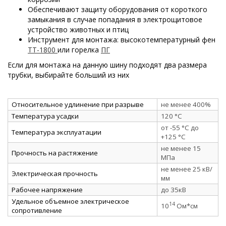
Обеспечивают защиту оборудования от короткого
замыкания в случае попадания в электрощитовое
устройство животных и птиц
Инструмент для монтажа: высокотемпературный фен
ТТ-1800
или горелка
ПГ
Если для монтажа на данную шину подходят два размера
трубки, выбирайте больший из них
Относительное удлинение при разрыве
не менее 400%
Температура усадки
120 °C
от -55 °C до
Температура эксплуатации
+125 °C
не менее 15
Прочность на растяжение
МПа
не менее 25 кВ/
Электрическая прочность
мм
Рабочее напряжение
до 35кВ
Удельное объемное электрическое
14
10
Ом*см
сопротивление