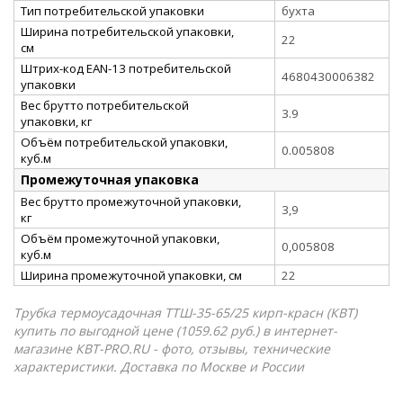
Тип потребительской упаковки
бухта
Ширина потребительской упаковки,
22
см
Штрих-код EAN-13 потребительской
4680430006382
упаковки
Вес брутто потребительской
3.9
упаковки, кг
Объём потребительской упаковки,
0.005808
куб.м
Промежуточная упаковка
Вес брутто промежуточной упаковки,
3,9
кг
Объём промежуточной упаковки,
0,005808
куб.м
Ширина промежуточной упаковки, см
22
Трубка термоусадочная ТТШ-35-65/25 кирп-красн (КВТ)
купить по выгодной цене (1059.62 руб.) в интернет-
магазине КВТ-PRO.RU - фото, отзывы, технические
характеристики. Доставка по Москве и России