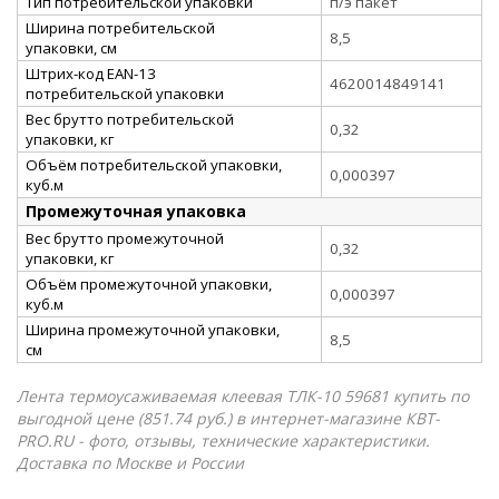
Тип потребительской упаковки
п/э пакет
Ширина потребительской
8,5
упаковки, см
Штрих-код EAN-13
4620014849141
потребительской упаковки
Вес брутто потребительской
0,32
упаковки, кг
Объём потребительской упаковки,
0,000397
куб.м
Промежуточная упаковка
Вес брутто промежуточной
0,32
упаковки, кг
Объём промежуточной упаковки,
0,000397
куб.м
Ширина промежуточной упаковки,
8,5
см
Лента термоусаживаемая клеевая ТЛК-10 59681 купить по
выгодной цене (851.74 руб.) в интернет-магазине КВТ-
PRO.RU - фото, отзывы, технические характеристики.
Доставка по Москве и России