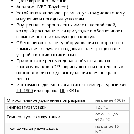
Цвет: кирпично-красный
Аналоги: HVBT (Raychem)
Устойчива к явлению трекинга, ультрафиолетовому
излучению и погодным условиям
Внутренняя сторона ленты имеет клеевой слой,
который расплавляется при усадке и обеспечивает
герметичность изолирующего контура
Обеспечивают защиту оборудования от короткого
замыкания в случае попадания в электрощитовое
устройство животных и птиц
При монтаже рекомендована обмотка внахлест с
заходом витков в 2/3 ширины ленты и постепенным
прогревом витков до выступления клея по краю
ленты
Инструмент для монтажа: высокотемпературный фен
ТТ-1800
или горелка
ПГ
«КВТ»
Относительное удлинение при разрыве
не менее 400%
Температура усадки
120 °C
от -55 °C до
Температура эксплуатации
+125 °C
не менее 15
Прочность на растяжение
МПа