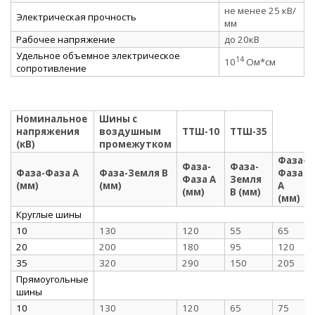
не менее 25 кВ/
Электрическая прочность
мм
Рабочее напряжение
до 20кВ
Удельное объемное электрическое
14
10
Ом*см
сопротивление
Номинальное
Шины с
напряжения
воздушным
ТТШ-10
ТТШ-35
(кВ)
промежутком
Фаза-
Фаза-
Фаза-
Фаза-Фаза А
Фаза-Земля В
Фаза
Фаза А
Земля
(мм)
(мм)
А
(мм)
В (мм)
(мм)
Круглые шины
10
130
120
55
65
20
200
180
95
120
35
320
290
150
205
Прямоугольные
шины
10
130
120
65
75