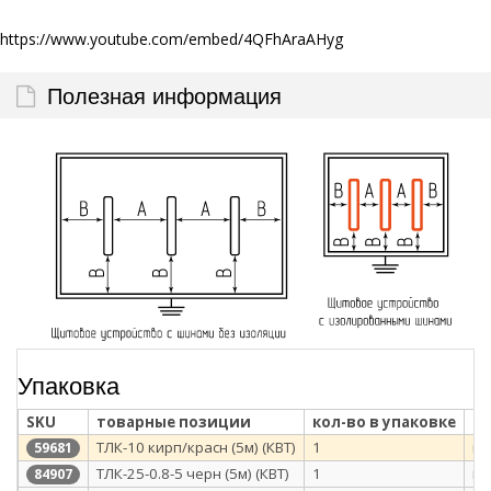
https://www.youtube.com/embed/4QFhAraAHyg
Полезная информация
Упаковка
SKU
товарные позиции
кол-во в упаковке
ти
ТЛК-10 кирп/красн (5м) (КВТ)
1
п/
59681
ТЛК-25-0.8-5 черн (5м) (КВТ)
1
п/
84907