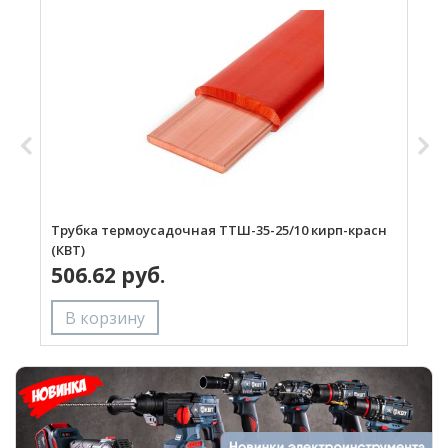
Трубка термоусадочная ТТШ-35-25/10 кирп-красн
Т
(КВТ)
(
506.62 руб.