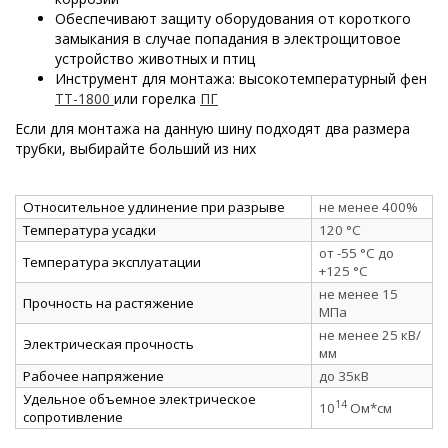
Обеспечивают защиту оборудования от короткого
замыкания в случае попадания в электрощитовое
устройство животных и птиц
Инструмент для монтажа: высокотемпературный фен
ТТ-1800
или горелка
ПГ
Если для монтажа на данную шину подходят два размера
трубки, выбирайте больший из них
Относительное удлинение при разрыве
не менее 400%
Температура усадки
120 °C
от -55 °C до
Температура эксплуатации
+125 °C
не менее 15
Прочность на растяжение
МПа
не менее 25 кВ/
Электрическая прочность
мм
Рабочее напряжение
до 35кВ
Удельное объемное электрическое
14
10
Ом*см
сопротивление