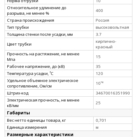
Норма отгрузки
10
Относительное удлинение до
400
разрыва, не менее %
Страна происхождения
Россия
Тип трубки
высоковольтная
Толщина стенки после усадки, мм
3.7
кирпично-
Цвет трубки
красный
Прочность на растяжение, не менее
15
Мпа
Рабочее напряжение, до (кВ)
35
Температура усадки, ˚С
120
Удельное объемное электрическое
10¹⁴
сопротивление, Ом/см
Штрих-код
34670016351990
Электрическая прочность, не менее
25
кВ/мм
Габариты
Вес нетто единицы товара, кг
0,701
Единица измерения
м
Размерные характеристики