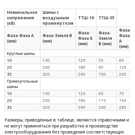
Номинальное
Шины с
напряжения
воздушным
ТТШ-10
ТТШ-35
(кВ)
промежутком
Фаза-
Фаза-
Фаза-
Фаза-Фаза А
Фаза-Земля В
Фаза
Фаза А
Земля
(мм)
(мм)
А
(мм)
В (мм)
(мм)
Круглые шины
10
130
120
55
65
20
200
180
95
120
35
320
290
150
205
Прямоугольные
шины
10
130
120
65
75
20
200
180
115
150
35
320
290
200
285
Размеры, приведенные в таблице, являются справочными и
не могут применяться при разработке и производстве
электрооборудования без проведения соответствующих