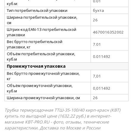
0.01
куб.м:
Тип потребительской упаковки
бухта
Ширина потребительской упаковки,
26
см
Штрих-код EAN-13 потребительской
4670016352002
упаковки
Вес брутто потребительской
7.01
упаковки, кг
Объём потребительской упаковки,
0.011492
куб.м
Промежуточная упаковка
Вес брутто промежуточной упаковки,
7,01
кг
Объём промежуточной упаковки,
0,011492
куб.м
Ширина промежуточной упаковки, см
26
Трубка термоусадочная ТТШ-35-100/40 кирп-красн (КВТ)
купить по выгодной цене (1632.22 руб.) в интернет-
магазине КВТ-PRO.RU - фото, отзывы, технические
характеристики. Доставка по Москве и России