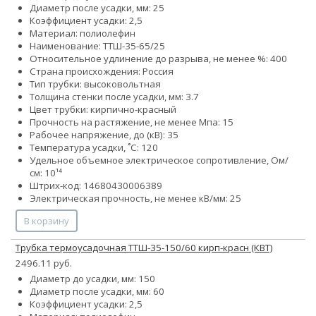
Диаметр после усадки, мм: 25
Коэффициент усадки: 2,5
Материал: полиолефин
Наименование: ТТШ-35-65/25
Относительное удлинение до разрыва, не менее %: 400
Страна происхождения: Россия
Тип трубки: высоковольтная
Толщина стенки после усадки, мм: 3.7
Цвет трубки: кирпично-красный
Прочность на растяжение, не менее Мпа: 15
Рабочее напряжение, до (кВ): 35
Температура усадки, ˚С: 120
Удельное объемное электрическое сопротивление, Ом/
см: 10¹⁴
Штрих-код: 14680430006389
Электрическая прочность, не менее кВ/мм: 25
В корзину
Трубка термоусадочная ТТШ-35-150/60 кирп-красн (КВТ)
2496.11 руб.
Диаметр до усадки, мм: 150
Диаметр после усадки, мм: 60
Коэффициент усадки: 2,5