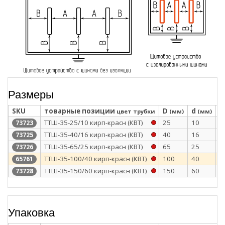
Размеры
SKU
товарные позиции
D
d
S
цвет трубки
(мм)
(мм)
ТТШ-35-25/10 кирп-красн (КВТ)
25
10
3
73723
ТТШ-35-40/16 кирп-красн (КВТ)
40
16
3
73725
ТТШ-35-65/25 кирп-красн (КВТ)
65
25
3
73726
ТТШ-35-100/40 кирп-красн (КВТ)
100
40
3
65761
ТТШ-35-150/60 кирп-красн (КВТ)
150
60
3
73728
Упаковка