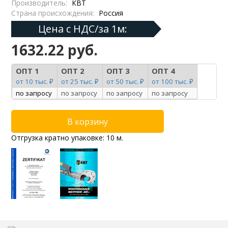
Производитель:
КВТ
Страна происхождения:
Россия
Цена с НДС/за 1м:
1632.22 руб.
ОПТ 1
ОПТ 2
ОПТ 3
ОПТ 4
от 10 тыс. ₽
от 25 тыс. ₽
от 50 тыс. ₽
от 100 тыс. ₽
по запросу
по запросу
по запросу
по запросу
Отгрузка кратно упаковке: 10 м.