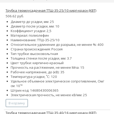
Трубка термоусадочная ТТШ-35-25/10 кирп-красн (КВТ)
506.62 руб.
Диаметр до усадки, мм: 25
Диаметр после усадки, мм: 10
Коэффициент усадки: 2,5
Материал: полиолефин
Наименование: ТТШ-35-25/10
Относительное удлинение до разрыва, не менее %: 400
Страна происхождения: Россия
Тип трубки: высоковольтная
Толщина стенки после усадки, мм: 3.7
Цвет трубки: кирпично-красный
Прочность на растяжение, не менее Мпа: 15
Рабочее напряжение, до (кВ): 35
Температура усадки, ˚С: 120
Удельное объемное электрическое сопротивление, Ом/
см: 10¹⁴
Штрих-код: 14680430006365
Электрическая прочность, не менее кВ/мм: 25
В корзину
Трубка термоусадочная ТТШ-35-40/16 кирп-красн (КВТ)