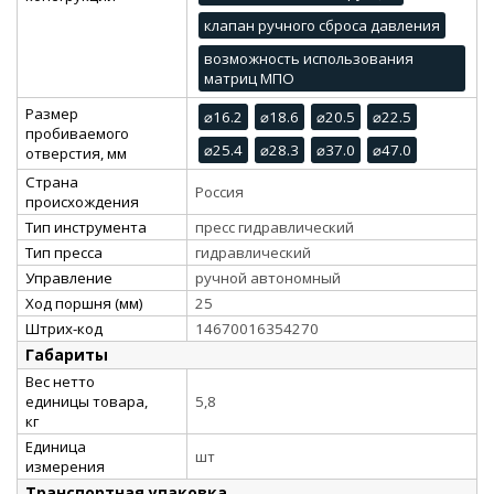
клапан ручного сброса давления
возможность использования
матриц МПО
Размер
⌀16.2
⌀18.6
⌀20.5
⌀22.5
пробиваемого
⌀25.4
⌀28.3
⌀37.0
⌀47.0
отверстия, мм
Страна
Россия
происхождения
Тип инструмента
пресс гидравлический
Тип пресса
гидравлический
Управление
ручной автономный
Ход поршня (мм)
25
Штрих-код
14670016354270
Габариты
Вес нетто
единицы товара,
5,8
кг
Единица
шт
измерения
Транспортная упаковка