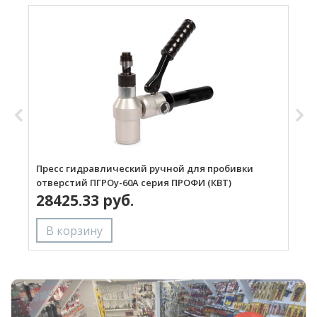
Пресс гидравлический ручной для пробивки
П
отверстий ПГРОу-60А серия ПРОФИ (КВТ)
о
28425.33 руб.