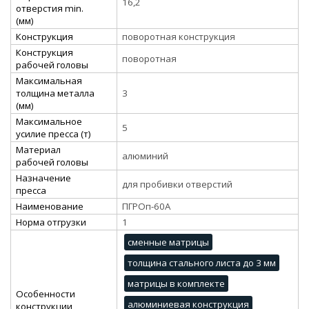
16,2
отверстия min.
(мм)
Конструкция
поворотная конструкция
Конструкция
поворотная
рабочей головы
Максимальная
толщина металла
3
(мм)
Максимальное
5
усилие пресса (т)
Материал
алюминий
рабочей головы
Назначение
для пробивки отверстий
пресса
Наименование
ПГРОп-60А
Норма отгрузки
1
сменные матрицы
толщина стального листа до 3 мм
матрицы в комплекте
Особенности
алюминиевая конструкция
конструкции