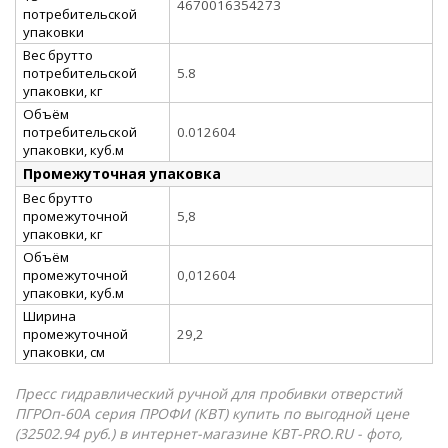
4670016354273
потребительской
упаковки
Вес брутто
потребительской
5.8
упаковки, кг
Объём
потребительской
0.012604
упаковки, куб.м
Промежуточная упаковка
Вес брутто
промежуточной
5,8
упаковки, кг
Объём
промежуточной
0,012604
упаковки, куб.м
Ширина
промежуточной
29,2
упаковки, см
Пресс гидравлический ручной для пробивки отверстий
ПГРОп-60А серия ПРОФИ (КВТ) купить по выгодной цене
(32502.94 руб.) в интернет-магазине КВТ-PRO.RU - фото,