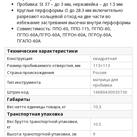
Пробивка: St 37 – до 3 мм, нержавейка – до 1.5 мм
Круглые перфоформы ∅ до 28.3 мм включительно
разрезают кольцевой отход на две части во
избежание застревания высечки внутри перфоформы
Совместимость: ППО-60, ППО-115, ПГПО-60,
ПГПО-60А,ПГРО-60А, ПГРОп-60А, ПГРОу-60А,
ПГАПО-60А
Технические характеристики
Конструкция
квадратная
Размер пробиваемого отверстия, мм
113×113
Страна происхождения
Россия
матрица для
Тип инструмента
пробивки
Штрих-код
14680430035730
Габариты
Вес нетто единицы товара, кг
10,3
Транспортная упаковка
Вес брутто транспортной упаковки,
10.5
кг
Высота транспортной упаковки, см
9