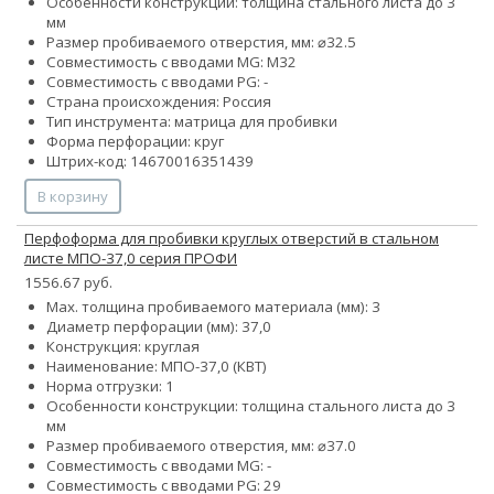
Особенности конструкции: толщина стального листа до 3
мм
Размер пробиваемого отверстия, мм: ⌀32.5
Совместимость с вводами MG: М32
Совместимость с вводами PG: -
Страна происхождения: Россия
Тип инструмента: матрица для пробивки
Форма перфорации: круг
Штрих-код: 14670016351439
В корзину
Перфоформа для пробивки круглых отверстий в стальном
листе МПО-37,0 серия ПРОФИ
1556.67 руб.
Max. толщина пробиваемого материала (мм): 3
Диаметр перфорации (мм): 37,0
Конструкция: круглая
Наименование: МПО-37,0 (КВТ)
Норма отгрузки: 1
Особенности конструкции: толщина стального листа до 3
мм
Размер пробиваемого отверстия, мм: ⌀37.0
Совместимость с вводами MG: -
Совместимость с вводами PG: 29