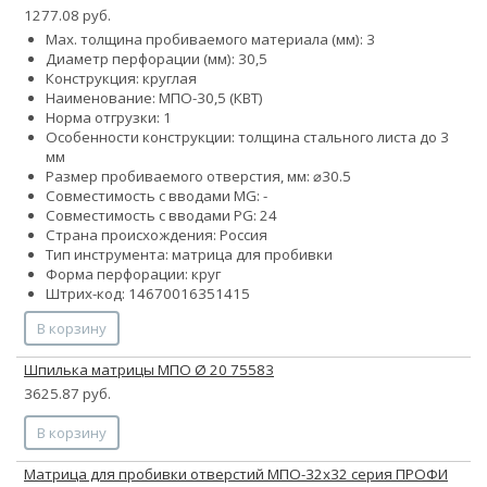
1277.08 руб.
Max. толщина пробиваемого материала (мм): 3
Диаметр перфорации (мм): 30,5
Конструкция: круглая
Наименование: МПО-30,5 (КВТ)
Норма отгрузки: 1
Особенности конструкции: толщина стального листа до 3
мм
Размер пробиваемого отверстия, мм: ⌀30.5
Совместимость с вводами MG: -
Совместимость с вводами PG: 24
Страна происхождения: Россия
Тип инструмента: матрица для пробивки
Форма перфорации: круг
Штрих-код: 14670016351415
В корзину
Шпилька матрицы МПО Ø 20 75583
3625.87 руб.
В корзину
Матрица для пробивки отверстий МПО-32х32 серия ПРОФИ