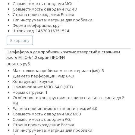
Совместимость с вводами MG: -
Совместимость с вводами PG: 48
Страна происхождения: Россия
Тип инструмента: матрица для пробивки
Форма перфорации: круг
Штрих-код: 14670016351514
В корзину
Перфоформа для пробивки круглых отверстий в стальном
листе МПО-64,0 серия ПРОФИ
3066.05 руб.
Max. толщина пробиваемого материала (мм): 3
Диаметр перфорации (мм): 64,0
Конструкция: круглая
Наименование: МПО-64,0 (КВТ)
Норма отгрузки: 1
Особенности конструкции: толщина стального листа до 2
мм
Размер пробиваемого отверстия, мм: ⌀64.0
Совместимость с вводами MG: М63
Совместимость с вводами PG: -
Страна происхождения: Россия
Тип инструмента: матрица для пробивки