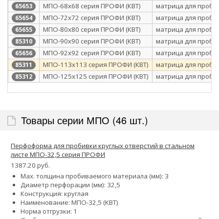
МПО-68х68 серия ПРОФИ (КВТ)
матрица для проби
65653
МПО-72х72 серия ПРОФИ (КВТ)
матрица для проби
65654
МПО-80х80 серия ПРОФИ (КВТ)
матрица для проби
65655
МПО-90х90 серия ПРОФИ (КВТ)
матрица для проби
85310
МПО-92х92 серия ПРОФИ (КВТ)
матрица для проби
65656
МПО-113х113 серия ПРОФИ (КВТ)
матрица для проби
85311
МПО-125х125 серия ПРОФИ (КВТ)
матрица для проби
85312
Товары серии МПО (46 шт.)
Перфоформа для пробивки круглых отверстий в стальном
листе МПО-32,5 серия ПРОФИ
1387.20 руб.
Max. толщина пробиваемого материала (мм): 3
Диаметр перфорации (мм): 32,5
Конструкция: круглая
Наименование: МПО-32,5 (КВТ)
Норма отгрузки: 1