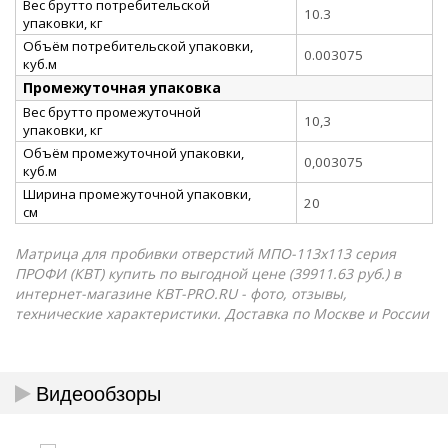
Вес брутто потребительской
10.3
упаковки, кг
Объём потребительской упаковки,
0.003075
куб.м
Промежуточная упаковка
Вес брутто промежуточной
10,3
упаковки, кг
Объём промежуточной упаковки,
0,003075
куб.м
Ширина промежуточной упаковки,
20
см
Матрица для пробивки отверстий МПО-113х113 серия
ПРОФИ (КВТ) купить по выгодной цене (39911.63 руб.) в
интернет-магазине КВТ-PRO.RU - фото, отзывы,
технические характеристики. Доставка по Москве и России
Видеообзоры