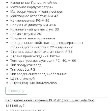
Исполнение: Прямолинейное
Материал корпуса: латунь
Материал уплотнителя: неопрен
Монтажное отверстие, мм: 47
Наименование: PG-M-36
Наружный диаметр, мм: 45.6
Номинальный диаметр, мм: 33
Норма отгрузки: 20
Покрытие: никелированное
Специальные свойства:
нг (не поддерживает
горение)
устойчивость к УФ-излучению
Степень защиты от влаги и пыли: IP 68
Страна происхождения: Китай
Температура эксплуатации, °С: -40...+100
Тип продукта: ввод
Тип резьбы: PG
Тип соединения: вводы кабельные
Цвет: стальной
Штрих-код: 14630042592855
В корзину
Ввод кабельный латунный PGM 42 (32-38 мм) (Fortisflex)
1211.65 руб.