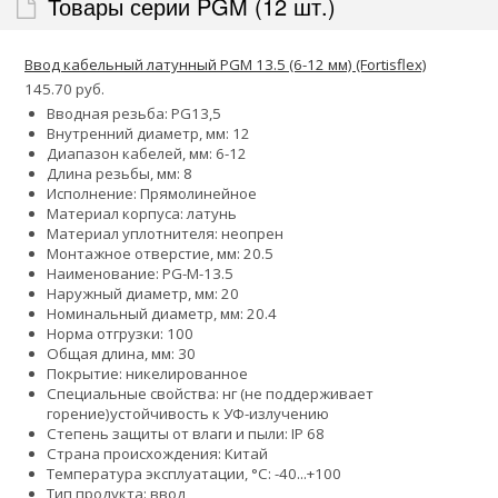
Товары серии PGM (12 шт.)
Ввод кабельный латунный PGM 13.5 (6-12 мм) (Fortisflex)
145.70 руб.
Вводная резьба: PG13,5
Внутренний диаметр, мм: 12
Диапазон кабелей, мм: 6-12
Длина резьбы, мм: 8
Исполнение: Прямолинейное
Материал корпуса: латунь
Материал уплотнителя: неопрен
Монтажное отверстие, мм: 20.5
Наименование: PG-M-13.5
Наружный диаметр, мм: 20
Номинальный диаметр, мм: 20.4
Норма отгрузки: 100
Общая длина, мм: 30
Покрытие: никелированное
Специальные свойства:
нг (не поддерживает
горение)
устойчивость к УФ-излучению
Степень защиты от влаги и пыли: IP 68
Страна происхождения: Китай
Температура эксплуатации, °С: -40...+100
Тип продукта: ввод