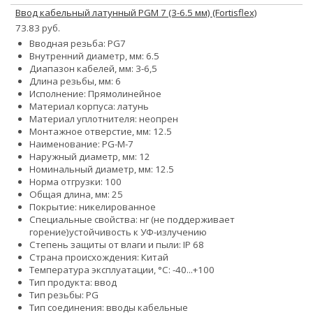
Ввод кабельный латунный PGM 7 (3-6.5 мм) (Fortisflex)
73.83 руб.
Вводная резьба: PG7
Внутренний диаметр, мм: 6.5
Диапазон кабелей, мм: 3-6,5
Длина резьбы, мм: 6
Исполнение: Прямолинейное
Материал корпуса: латунь
Материал уплотнителя: неопрен
Монтажное отверстие, мм: 12.5
Наименование: PG-M-7
Наружный диаметр, мм: 12
Номинальный диаметр, мм: 12.5
Норма отгрузки: 100
Общая длина, мм: 25
Покрытие: никелированное
Специальные свойства:
нг (не поддерживает
горение)
устойчивость к УФ-излучению
Степень защиты от влаги и пыли: IP 68
Страна происхождения: Китай
Температура эксплуатации, °С: -40...+100
Тип продукта: ввод
Тип резьбы: PG
Тип соединения: вводы кабельные