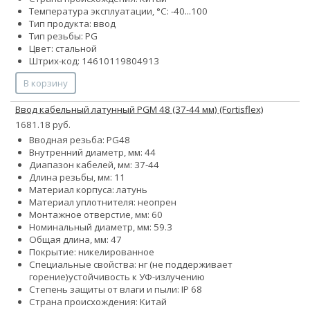
Температура эксплуатации, °С: -40...100
Тип продукта: ввод
Тип резьбы: PG
Цвет: стальной
Штрих-код: 14610119804913
В корзину
Ввод кабельный латунный PGM 48 (37-44 мм) (Fortisflex)
1681.18 руб.
Вводная резьба: PG48
Внутренний диаметр, мм: 44
Диапазон кабелей, мм: 37-44
Длина резьбы, мм: 11
Материал корпуса: латунь
Материал уплотнителя: неопрен
Монтажное отверстие, мм: 60
Номинальный диаметр, мм: 59.3
Общая длина, мм: 47
Покрытие: никелированное
Специальные свойства:
нг (не поддерживает
горение)
устойчивость к УФ-излучению
Степень защиты от влаги и пыли: IP 68
Страна происхождения: Китай