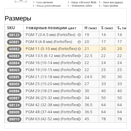
Размеры
SKU
товарные позиции
H
S
S₁
цвет
(мм)
(мм)
(мм)
PGM 7 (3-6.5 мм) (Fortisflex)
19
14
14
68123
PGM 9 (4-8 мм) (Fortisflex)
20
17
17
60881
PGM 11 (5-10 мм) (Fortisflex)
21
20
20
60882
PGM 13.5 (6-12 мм) (Fortisflex)
22.5
22
22
60883
PGM 16 (10-14 мм) (Fortisflex)
22
24
24
60884
PGM 19 (10-15 мм) (Fortisflex)
22
25
25
88003
PGM 21 (13-18 мм) (Fortisflex)
24.5
30
30
60885
PGM 25 (15-20 мм) (Fortisflex)
27
33
33
88005
PGM 29 (18-25 мм) (Fortisflex)
30
40
40
60886
PGM 36 (25-32 мм) (Fortisflex)
34
50
50
60887
PGM 42 (32-38 мм) (Fortisflex)
36.5
64
64
68124
PGM 48 (37-44 мм) (Fortisflex)
36.5
64
64
88009
PGM 63 (42-52 мм) (Fortisflex)
45
78
78
88010