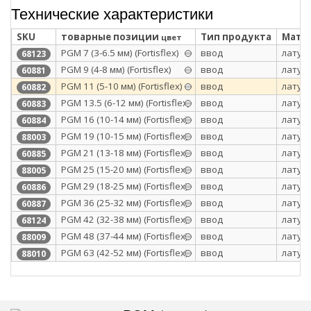
Технические характеристики
SKU
товарные позиции
Тип продукта
Матер
цвет
PGM 7 (3-6.5 мм) (Fortisflex)
ввод
латун
68123
PGM 9 (4-8 мм) (Fortisflex)
ввод
латун
60881
PGM 11 (5-10 мм) (Fortisflex)
ввод
латун
60882
PGM 13.5 (6-12 мм) (Fortisflex)
ввод
латун
60883
PGM 16 (10-14 мм) (Fortisflex)
ввод
латун
60884
PGM 19 (10-15 мм) (Fortisflex)
ввод
латун
88003
PGM 21 (13-18 мм) (Fortisflex)
ввод
латун
60885
PGM 25 (15-20 мм) (Fortisflex)
ввод
латун
88005
PGM 29 (18-25 мм) (Fortisflex)
ввод
латун
60886
PGM 36 (25-32 мм) (Fortisflex)
ввод
латун
60887
PGM 42 (32-38 мм) (Fortisflex)
ввод
латун
68124
PGM 48 (37-44 мм) (Fortisflex)
ввод
латун
88009
PGM 63 (42-52 мм) (Fortisflex)
ввод
латун
88010