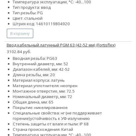
Температура эксплуатации, °С: -40...100
Тип продукта: ввод
Тип резьбы: PG
Цвет: стальной
Штрих-код: 14610119804920
В корзину
Ввод кабельный латунный PGM 63 (42-52 мм) (Fortisflex)
3102.84 руб.
Вводная резьба: PG63
Внутренний диаметр, мм: 52
Диапазон кабелей, мм: 42-52
Длина резьбы, мм: 20
Материал корпуса: латунь
Материал уплотнителя: неопрен
Монтажное отверстие, мм: 72.5
Номинальный диаметр, мм: 72
Общая длина, мм: 65
Покрытие: никелированное
Специальные свойства:
нг (не поддерживает
горение)
устойчивость к УФ-излучению
Степень защиты от влаги и пыли: IP 68
Страна происхождения: Китай
Температура эксплуатации, °С: -40...100