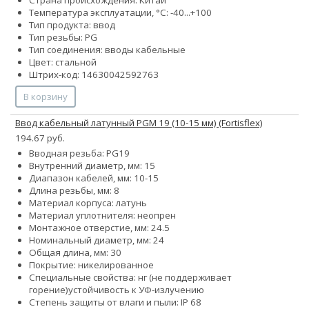
Страна происхождения: Китай
Температура эксплуатации, °С: -40...+100
Тип продукта: ввод
Тип резьбы: PG
Тип соединения: вводы кабельные
Цвет: стальной
Штрих-код: 14630042592763
В корзину
Ввод кабельный латунный PGM 19 (10-15 мм) (Fortisflex)
194.67 руб.
Вводная резьба: PG19
Внутренний диаметр, мм: 15
Диапазон кабелей, мм: 10-15
Длина резьбы, мм: 8
Материал корпуса: латунь
Материал уплотнителя: неопрен
Монтажное отверстие, мм: 24.5
Номинальный диаметр, мм: 24
Общая длина, мм: 30
Покрытие: никелированное
Специальные свойства:
нг (не поддерживает
горение)
устойчивость к УФ-излучению
Степень защиты от влаги и пыли: IP 68