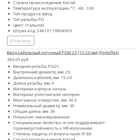
Страна происхождения: Китай
Температура эксплуатации, °С: -40...100
Тип продукта: ввод
Тип резьбы: PG
Цвет: стальной
Штрих-код: 24610119804903
В корзину
Ввод кабельный латунный PGM 25 (15-20 мм) (Fortisflex)
360.05 руб.
Вводная резьба: PG25
Внутренний диаметр, мм: 20
Диапазон кабелей, мм: 15-20
Длина резьбы, мм: 9
Материал корпуса: латунь
Материал уплотнителя: неопрен
Монтажное отверстие, мм: 30.5
Номинальный диаметр, мм: 30
Общая длина, мм: 36
Покрытие: никелированное
Специальные свойства:
нг (не поддерживает
горение)
устойчивость к УФ-излучению
Степень защиты от влаги и пыли: IP 68
Страна происхождения: Китай