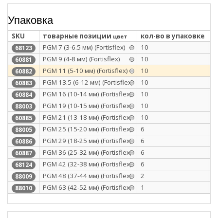
Упаковка
SKU
товарные позиции
кол-во в упаковке
т
цвет
PGM 7 (3-6.5 мм) (Fortisflex)
10
п
68123
PGM 9 (4-8 мм) (Fortisflex)
10
п
60881
PGM 11 (5-10 мм) (Fortisflex)
10
п
60882
PGM 13.5 (6-12 мм) (Fortisflex)
10
п
60883
PGM 16 (10-14 мм) (Fortisflex)
10
п
60884
PGM 19 (10-15 мм) (Fortisflex)
10
п
88003
PGM 21 (13-18 мм) (Fortisflex)
10
п
60885
PGM 25 (15-20 мм) (Fortisflex)
6
п
88005
PGM 29 (18-25 мм) (Fortisflex)
6
п
60886
PGM 36 (25-32 мм) (Fortisflex)
6
п
60887
PGM 42 (32-38 мм) (Fortisflex)
6
п
68124
PGM 48 (37-44 мм) (Fortisflex)
2
п
88009
PGM 63 (42-52 мм) (Fortisflex)
1
п
88010