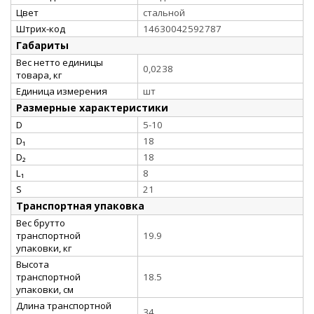
Цвет
стальной
Штрих-код
14630042592787
Габариты
Вес нетто единицы
0,0238
товара, кг
Единица измерения
шт
Размерные характеристики
D
5-10
D₁
18
D₂
18
L₁
8
S
21
Транспортная упаковка
Вес брутто
транспортной
19.9
упаковки, кг
Высота
транспортной
18.5
упаковки, см
Длина транспортной
34