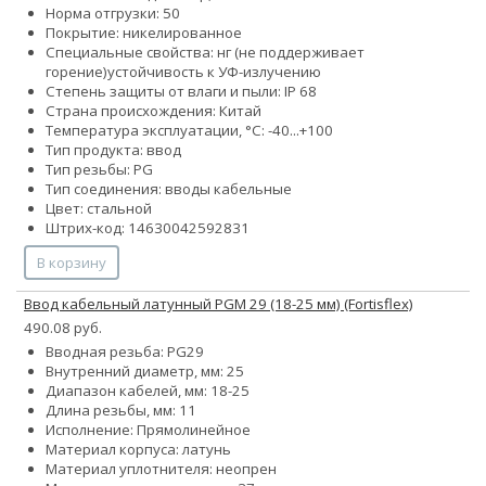
Норма отгрузки: 50
Покрытие: никелированное
Специальные свойства:
нг (не поддерживает
горение)
устойчивость к УФ-излучению
Степень защиты от влаги и пыли: IP 68
Страна происхождения: Китай
Температура эксплуатации, °С: -40...+100
Тип продукта: ввод
Тип резьбы: PG
Тип соединения: вводы кабельные
Цвет: стальной
Штрих-код: 14630042592831
В корзину
Ввод кабельный латунный PGM 29 (18-25 мм) (Fortisflex)
490.08 руб.
Вводная резьба: PG29
Внутренний диаметр, мм: 25
Диапазон кабелей, мм: 18-25
Длина резьбы, мм: 11
Исполнение: Прямолинейное
Материал корпуса: латунь
Материал уплотнителя: неопрен