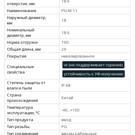
18.6
отверстие, мм
Наименование
PG-M-11
Наружный диаметр,
18
мм
Номинальный
18.6
диаметр, мм
Норма отгрузки
100
Общая длина, мм
29
Покрытие
никелированное
нг (не поддерживает горение)
Специальные
свойства
устойчивость к УФ-излучению
Степень защиты от
IP 68
влаги и пыли
Страна
Китай
происхождения
Температура
-40...+100
эксплуатации, °С
Тип продукта
ввод
Тип резьбы
PG
Тип соединения
вводы кабельные