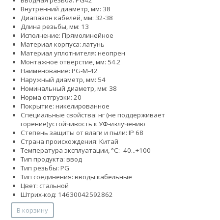
Вводная резьба: PG42
Внутренний диаметр, мм: 38
Диапазон кабелей, мм: 32-38
Длина резьбы, мм: 13
Исполнение: Прямолинейное
Материал корпуса: латунь
Материал уплотнителя: неопрен
Монтажное отверстие, мм: 54.2
Наименование: PG-M-42
Наружный диаметр, мм: 54
Номинальный диаметр, мм: 38
Норма отгрузки: 20
Покрытие: никелированное
Специальные свойства:
нг (не поддерживает
горение)
устойчивость к УФ-излучению
Степень защиты от влаги и пыли: IP 68
Страна происхождения: Китай
Температура эксплуатации, °С: -40...+100
Тип продукта: ввод
Тип резьбы: PG
Тип соединения: вводы кабельные
Цвет: стальной
Штрих-код: 14630042592862
В корзину