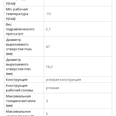
(град)
Min. рабочая
температура
-15
(град)
Вес
гидравлического
2,1
пресса (кг)
Диаметр
вырезаемого
47
отверстия max.
(мм)
Диаметр
вырезаемого
16,2
отверстия min.
(мм)
Конструкция
угловая конструкция
Конструкция
угловая
рабочей головы
Максимальная
толщина металла
3
(мм)
Максимальное
5
усилие пресса (т)