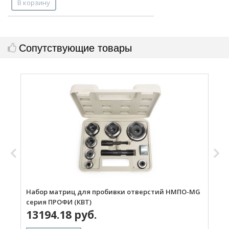
В корзину
Сопутствующие товары
Набор матриц для пробивки отверстий НМПО-MG
Н
серия ПРОФИ (КВТ)
с
13194.18 руб.