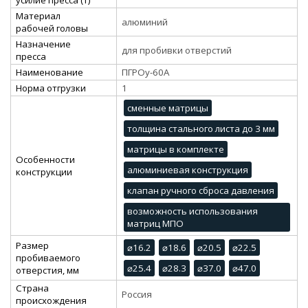
Материал
алюминий
рабочей головы
Назначение
для пробивки отверстий
пресса
Наименование
ПГРОу-60А
Норма отгрузки
1
сменные матрицы
толщина стального листа до 3 мм
матрицы в комплекте
Особенности
алюминиевая конструкция
конструкции
клапан ручного сброса давления
возможность использования
матриц МПО
Размер
⌀16.2
⌀18.6
⌀20.5
⌀22.5
пробиваемого
⌀25.4
⌀28.3
⌀37.0
⌀47.0
отверстия, мм
Страна
Россия
происхождения