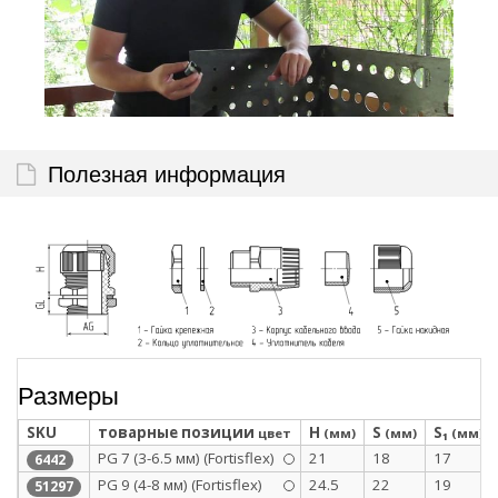
Полезная информация
Размеры
SKU
товарные позиции
H
S
S₁
цвет
(мм)
(мм)
(мм)
PG 7 (3-6.5 мм) (Fortisflex)
21
18
17
6442
PG 9 (4-8 мм) (Fortisflex)
24.5
22
19
51297