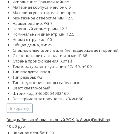
Исполнение: Прямолинейное
Материал корпуса: нейлон 6.6
Материал уплотнителя: неопрен
Монтажное отверстие, мм: 12.5
Наименование: PG-7
Наружный диаметр, мм: 12.2
Номинальный диаметр, мм: 12.5
Норма отгрузки: 100
Общая длина, мм: 29
Специальные свойства: нг (не поддерживает горение)
Степень защиты от влаги и пыли: IP 68
Страна происхождения: Китай
Температура эксплуатации, °С: -40...+100
Тип продукта: ввод
Тип резьбы: PG
Тип соединения: вводы кабельные
Цвет: светло-серый
Штрих-код: 34650054932160
Электрическая прочность, кВ/мм: 60
В корзину
Ввод кабельный пластиковый PG 9 (4-8 мм) (Fortisflex)
10.50 руб.
Вводная резьба: PG9