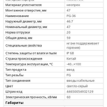
Материал уплотнителя
неопрен
Монтажное отверстие, мм
47
Наименование
PG-36
Наружный диаметр, мм
46.7
Номинальный диаметр, мм
47
Норма отгрузки
20
Общая длина, мм
59
нг (не поддерживает
Специальные свойства
горение)
Степень защиты от влаги и пыли
IP 68
Страна происхождения
Китай
Температура эксплуатации, °С
-40...+100
Тип продукта
ввод
Тип резьбы
PG
Тип соединения
вводы кабельные
Цвет
светло-серый
Штрих-код
44650054932129
Электрическая прочность, кВ/мм
60
Габариты