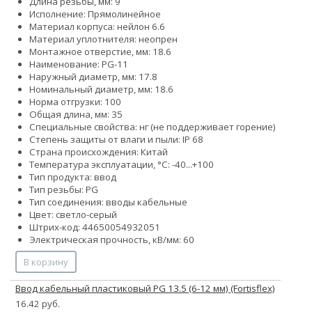
Длина резьбы, мм: 9
Исполнение: Прямолинейное
Материал корпуса: нейлон 6.6
Материал уплотнителя: неопрен
Монтажное отверстие, мм: 18.6
Наименование: PG-11
Наружный диаметр, мм: 17.8
Номинальный диаметр, мм: 18.6
Норма отгрузки: 100
Общая длина, мм: 35
Специальные свойства: нг (не поддерживает горение)
Степень защиты от влаги и пыли: IP 68
Страна происхождения: Китай
Температура эксплуатации, °С: -40...+100
Тип продукта: ввод
Тип резьбы: PG
Тип соединения: вводы кабельные
Цвет: светло-серый
Штрих-код: 44650054932051
Электрическая прочность, кВ/мм: 60
В корзину
Ввод кабельный пластиковый PG 13.5 (6-12 мм) (Fortisflex)
16.42 руб.