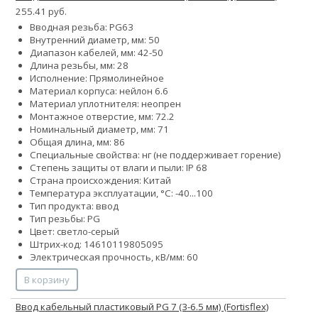
255.41 руб.
Вводная резьба: PG63
Внутренний диаметр, мм: 50
Диапазон кабелей, мм: 42-50
Длина резьбы, мм: 28
Исполнение: Прямолинейное
Материал корпуса: нейлон 6.6
Материал уплотнителя: неопрен
Монтажное отверстие, мм: 72.2
Номинальный диаметр, мм: 71
Общая длина, мм: 86
Специальные свойства: нг (не поддерживает горение)
Степень защиты от влаги и пыли: IP 68
Страна происхождения: Китай
Температура эксплуатации, °С: -40...100
Тип продукта: ввод
Тип резьбы: PG
Цвет: светло-серый
Штрих-код: 14610119805095
Электрическая прочность, кВ/мм: 60
В корзину
Ввод кабельный пластиковый PG 7 (3-6.5 мм) (Fortisflex)