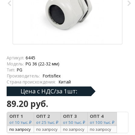
Артикул:
6445
Модель:
PG 36 (22-32 мм)
Тип:
PG
Производитель:
Fortisflex
Страна происхождения:
Китай
Цена с НДС/за 1шт:
89.20 руб.
ОПТ 1
ОПТ 2
ОПТ 3
ОПТ 4
от 10 тыс. ₽
от 25 тыс. ₽
от 50 тыс. ₽
от 100 тыс. ₽
по запросу
по запросу
по запросу
по запросу