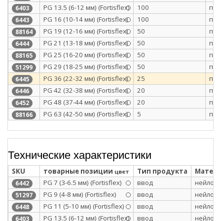
PG 13.5 (6-12 мм) (Fortisflex)
100
п/э
6403
PG 16 (10-14 мм) (Fortisflex)
100
п/э
6443
PG 19 (12-16 мм) (Fortisflex)
50
п/э
88164
PG 21 (13-18 мм) (Fortisflex)
50
п/э
6444
PG 25 (16-20 мм) (Fortisflex)
50
п/э
88165
PG 29 (18-25 мм) (Fortisflex)
50
п/э
51299
PG 36 (22-32 мм) (Fortisflex)
25
п/э
6445
PG 42 (32-38 мм) (Fortisflex)
20
п/э
6446
PG 48 (37-44 мм) (Fortisflex)
20
п/э
6452
PG 63 (42-50 мм) (Fortisflex)
5
п/э
88166
Технические характеристики
SKU
товарные позиции
Тип продукта
Матери
цвет
PG 7 (3-6.5 мм) (Fortisflex)
ввод
нейлон 
6442
PG 9 (4-8 мм) (Fortisflex)
ввод
нейлон 
51297
PG 11 (5-10 мм) (Fortisflex)
ввод
нейлон 
6448
PG 13.5 (6-12 мм) (Fortisflex)
ввод
нейлон 
6403