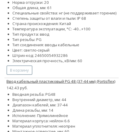
Норма отгрузки: 20
Общая длина, мм: 61
Специальные свойства: нг (не поддерживает горение)
Степень защиты от влаги и пыли: IP 68
Страна происхождения: Китай
Температура эксплуатации, °С: -40...+100
Тип продукта: ввод
Тип резьбы: PG
Тип соединения: вводы кабельные
Цвет: светло-серый
Штрих-код: 24650054932286
Электрическая прочность, кВ/мм: 60
В корзину
Ввод кабельный пластиковый PG 48 (37-44 мм) (Fortisflex)
142.43 руб.
Вводная резьба: PG48
Внутренний диаметр, мм: 44
Диапазон кабелей, мм: 37-44
Длина резьбы, мм: 14
Исполнение: Прямолинейное
Материал корпуса: нейлон 6.6
Материал уплотнителя: неопрен
Монтажное отверстие, мм: 60