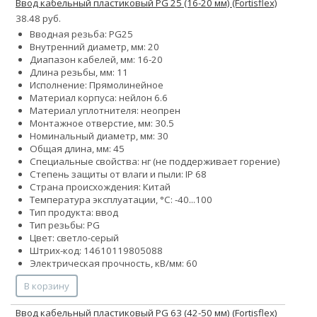
Ввод кабельный пластиковый PG 25 (16-20 мм) (Fortisflex)
38.48 руб.
Вводная резьба: PG25
Внутренний диаметр, мм: 20
Диапазон кабелей, мм: 16-20
Длина резьбы, мм: 11
Исполнение: Прямолинейное
Материал корпуса: нейлон 6.6
Материал уплотнителя: неопрен
Монтажное отверстие, мм: 30.5
Номинальный диаметр, мм: 30
Общая длина, мм: 45
Специальные свойства: нг (не поддерживает горение)
Степень защиты от влаги и пыли: IP 68
Страна происхождения: Китай
Температура эксплуатации, °С: -40...100
Тип продукта: ввод
Тип резьбы: PG
Цвет: светло-серый
Штрих-код: 14610119805088
Электрическая прочность, кВ/мм: 60
В корзину
Ввод кабельный пластиковый PG 63 (42-50 мм) (Fortisflex)