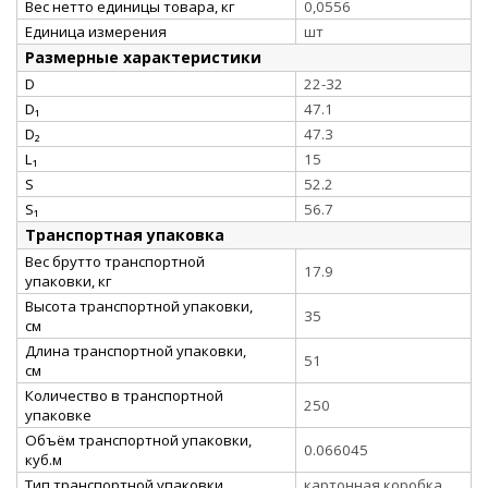
Вес нетто единицы товара, кг
0,0556
Единица измерения
шт
Размерные характеристики
D
22-32
D₁
47.1
D₂
47.3
L₁
15
S
52.2
S₁
56.7
Транспортная упаковка
Вес брутто транспортной
17.9
упаковки, кг
Высота транспортной упаковки,
35
см
Длина транспортной упаковки,
51
см
Количество в транспортной
250
упаковке
Объём транспортной упаковки,
0.066045
куб.м
Тип транспортной упаковки
картонная коробка