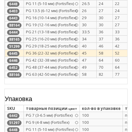
PG 11 (5-10 мм) (Fortisflex)
26.5
24
22
6448
PG 13.5 (6-12 мм) (Fortisflex)
26
27
24
6403
PG 16 (10-14 мм) (Fortisflex)
29
30
27
6443
PG 19 (12-16 мм) (Fortisflex)
30
30
27
88164
PG 21 (13-18 мм) (Fortisflex)
33.5
36
33
6444
PG 25 (16-20 мм) (Fortisflex)
34
37
36
88165
PG 29 (18-25 мм) (Fortisflex)
40
46
42
51299
PG 36 (22-32 мм) (Fortisflex)
45
58
52
6445
PG 42 (32-38 мм) (Fortisflex)
47
64
60
6446
PG 48 (37-44 мм) (Fortisflex)
49
70
64
6452
PG 63 (42-50 мм) (Fortisflex)
58
82
77
88166
Упаковка
SKU
товарные позиции
кол-во в упаковке
ти
цвет
PG 7 (3-6.5 мм) (Fortisflex)
100
п/э
6442
PG 9 (4-8 мм) (Fortisflex)
100
п/э
51297
PG 11 (5-10 мм) (Fortisflex)
100
п/э
6448