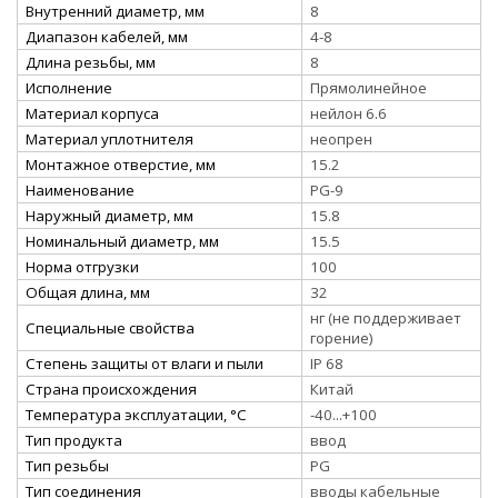
Внутренний диаметр, мм
8
Диапазон кабелей, мм
4-8
Длина резьбы, мм
8
Исполнение
Прямолинейное
Материал корпуса
нейлон 6.6
Материал уплотнителя
неопрен
Монтажное отверстие, мм
15.2
Наименование
PG-9
Наружный диаметр, мм
15.8
Номинальный диаметр, мм
15.5
Норма отгрузки
100
Общая длина, мм
32
нг (не поддерживает
Специальные свойства
горение)
Степень защиты от влаги и пыли
IP 68
Страна происхождения
Китай
Температура эксплуатации, °С
-40...+100
Тип продукта
ввод
Тип резьбы
PG
Тип соединения
вводы кабельные