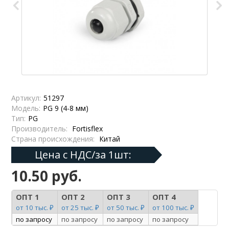
Артикул:
51297
Модель:
PG 9 (4-8 мм)
Тип:
PG
Производитель:
Fortisflex
Страна происхождения:
Китай
Цена с НДС/за 1шт:
10.50 руб.
ОПТ 1
ОПТ 2
ОПТ 3
ОПТ 4
от 10 тыс. ₽
от 25 тыс. ₽
от 50 тыс. ₽
от 100 тыс. ₽
по запросу
по запросу
по запросу
по запросу