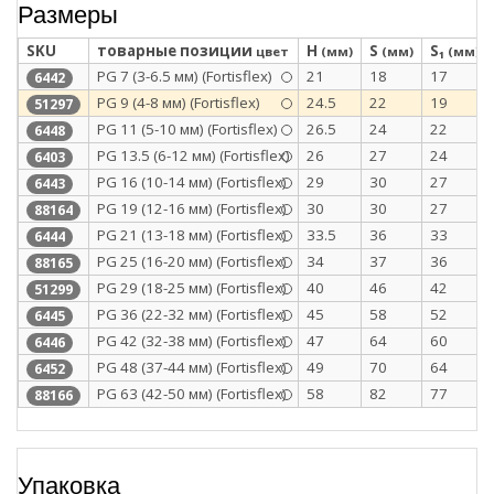
Размеры
SKU
товарные позиции
H
S
S₁
цвет
(мм)
(мм)
(мм)
PG 7 (3-6.5 мм) (Fortisflex)
21
18
17
6442
PG 9 (4-8 мм) (Fortisflex)
24.5
22
19
51297
PG 11 (5-10 мм) (Fortisflex)
26.5
24
22
6448
PG 13.5 (6-12 мм) (Fortisflex)
26
27
24
6403
PG 16 (10-14 мм) (Fortisflex)
29
30
27
6443
PG 19 (12-16 мм) (Fortisflex)
30
30
27
88164
PG 21 (13-18 мм) (Fortisflex)
33.5
36
33
6444
PG 25 (16-20 мм) (Fortisflex)
34
37
36
88165
PG 29 (18-25 мм) (Fortisflex)
40
46
42
51299
PG 36 (22-32 мм) (Fortisflex)
45
58
52
6445
PG 42 (32-38 мм) (Fortisflex)
47
64
60
6446
PG 48 (37-44 мм) (Fortisflex)
49
70
64
6452
PG 63 (42-50 мм) (Fortisflex)
58
82
77
88166
Упаковка