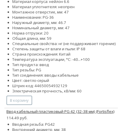
Материал корпуса: нейлон 6.6
Материал уплотнителя: неопрен
Монтажное отверстие, мм: 47
Наименование: PG-36
Наружный диаметр, мм: 46.7
Номинальный диаметр, мм: 47
Норма отгрузки: 20
Общая длина, мм: 59
Специальные свойства: нг (не поддерживает горение)
Степень защиты от влаги и пыли: IP 68
Страна происхождения: Китай
Температура эксплуатации, °С: -40...+100
Тип продукта: ввод
Тип резьбы: PG
Тип соединения: вводы кабельные
Цвет: светло-серый
Штрих-код: 44650054932129
Электрическая прочность, кВ/мм: 60
В корзину
Ввод кабельный пластиковый PG 42 (32-38 мм) (Fortisflex)
114.49 руб.
Вводная резьба: PG42
Внутренний диаметр, мм: 38