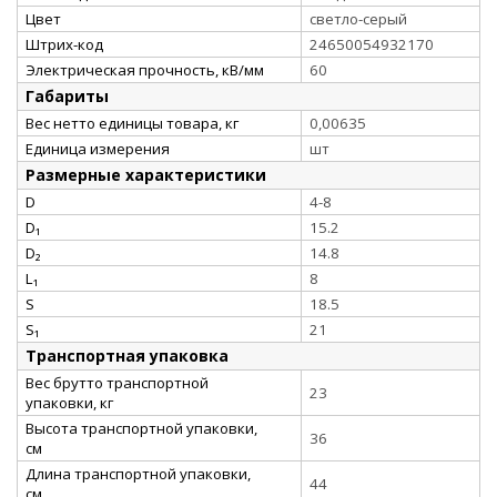
Цвет
светло-серый
Штрих-код
24650054932170
Электрическая прочность, кВ/мм
60
Габариты
Вес нетто единицы товара, кг
0,00635
Единица измерения
шт
Размерные характеристики
D
4-8
D₁
15.2
D₂
14.8
L₁
8
S
18.5
S₁
21
Транспортная упаковка
Вес брутто транспортной
23
упаковки, кг
Высота транспортной упаковки,
36
см
Длина транспортной упаковки,
44
см