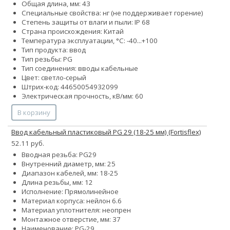
Общая длина, мм: 43
Специальные свойства: нг (не поддерживает горение)
Степень защиты от влаги и пыли: IP 68
Страна происхождения: Китай
Температура эксплуатации, °С: -40...+100
Тип продукта: ввод
Тип резьбы: PG
Тип соединения: вводы кабельные
Цвет: светло-серый
Штрих-код: 44650054932099
Электрическая прочность, кВ/мм: 60
В корзину
Ввод кабельный пластиковый PG 29 (18-25 мм) (Fortisflex)
52.11 руб.
Вводная резьба: PG29
Внутренний диаметр, мм: 25
Диапазон кабелей, мм: 18-25
Длина резьбы, мм: 12
Исполнение: Прямолинейное
Материал корпуса: нейлон 6.6
Материал уплотнителя: неопрен
Монтажное отверстие, мм: 37
Наименование: PG-29