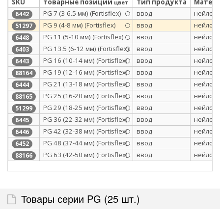
SKU
товарные позиции
Тип продукта
Матери
цвет
PG 7 (3-6.5 мм) (Fortisflex)
ввод
нейлон 
6442
PG 9 (4-8 мм) (Fortisflex)
ввод
нейлон 
51297
PG 11 (5-10 мм) (Fortisflex)
ввод
нейлон 
6448
PG 13.5 (6-12 мм) (Fortisflex)
ввод
нейлон 
6403
PG 16 (10-14 мм) (Fortisflex)
ввод
нейлон 
6443
PG 19 (12-16 мм) (Fortisflex)
ввод
нейлон 
88164
PG 21 (13-18 мм) (Fortisflex)
ввод
нейлон 
6444
PG 25 (16-20 мм) (Fortisflex)
ввод
нейлон 
88165
PG 29 (18-25 мм) (Fortisflex)
ввод
нейлон 
51299
PG 36 (22-32 мм) (Fortisflex)
ввод
нейлон 
6445
PG 42 (32-38 мм) (Fortisflex)
ввод
нейлон 
6446
PG 48 (37-44 мм) (Fortisflex)
ввод
нейлон 
6452
PG 63 (42-50 мм) (Fortisflex)
ввод
нейлон 
88166
Товары серии PG (25 шт.)