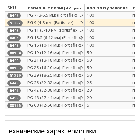
SKU
товарные позиции
кол-во в упаковке
ти
цвет
PG 7 (3-6.5 мм) (Fortisflex)
100
п/э
6442
PG 9 (4-8 мм) (Fortisflex)
100
п/э
51297
PG 11 (5-10 мм) (Fortisflex)
100
п/э
6448
PG 13.5 (6-12 мм) (Fortisflex)
100
п/э
6403
PG 16 (10-14 мм) (Fortisflex)
100
п/э
6443
PG 19 (12-16 мм) (Fortisflex)
50
п/э
88164
PG 21 (13-18 мм) (Fortisflex)
50
п/э
6444
PG 25 (16-20 мм) (Fortisflex)
50
п/э
88165
PG 29 (18-25 мм) (Fortisflex)
50
п/э
51299
PG 36 (22-32 мм) (Fortisflex)
25
п/э
6445
PG 42 (32-38 мм) (Fortisflex)
20
п/э
6446
PG 48 (37-44 мм) (Fortisflex)
20
п/э
6452
PG 63 (42-50 мм) (Fortisflex)
5
п/э
88166
Технические характеристики