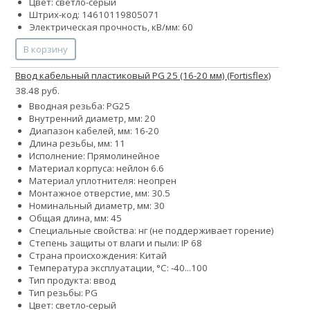
Цвет: светло-серый
Штрих-код: 14610119805071
Электрическая прочность, кВ/мм: 60
В корзину
Ввод кабельный пластиковый PG 25 (16-20 мм) (Fortisflex)
38.48 руб.
Вводная резьба: PG25
Внутренний диаметр, мм: 20
Диапазон кабелей, мм: 16-20
Длина резьбы, мм: 11
Исполнение: Прямолинейное
Материал корпуса: нейлон 6.6
Материал уплотнителя: неопрен
Монтажное отверстие, мм: 30.5
Номинальный диаметр, мм: 30
Общая длина, мм: 45
Специальные свойства: нг (не поддерживает горение)
Степень защиты от влаги и пыли: IP 68
Страна происхождения: Китай
Температура эксплуатации, °С: -40...100
Тип продукта: ввод
Тип резьбы: PG
Цвет: светло-серый