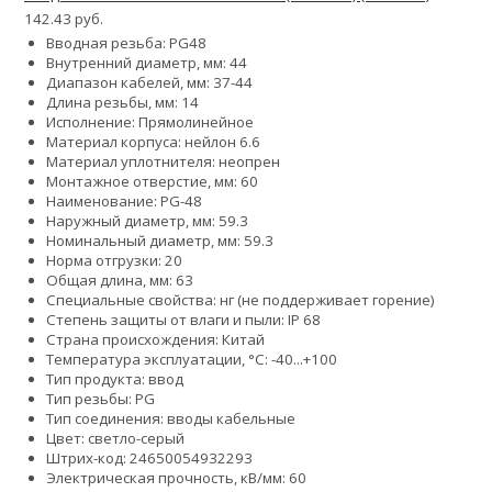
142.43 руб.
Вводная резьба: PG48
Внутренний диаметр, мм: 44
Диапазон кабелей, мм: 37-44
Длина резьбы, мм: 14
Исполнение: Прямолинейное
Материал корпуса: нейлон 6.6
Материал уплотнителя: неопрен
Монтажное отверстие, мм: 60
Наименование: PG-48
Наружный диаметр, мм: 59.3
Номинальный диаметр, мм: 59.3
Норма отгрузки: 20
Общая длина, мм: 63
Специальные свойства: нг (не поддерживает горение)
Степень защиты от влаги и пыли: IP 68
Страна происхождения: Китай
Температура эксплуатации, °С: -40...+100
Тип продукта: ввод
Тип резьбы: PG
Тип соединения: вводы кабельные
Цвет: светло-серый
Штрих-код: 24650054932293
Электрическая прочность, кВ/мм: 60