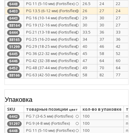
PG 11 (5-10 мм) (Fortisflex)
26.5
24
22
6448
PG 13.5 (6-12 мм) (Fortisflex)
26
27
24
6403
PG 16 (10-14 мм) (Fortisflex)
29
30
27
6443
PG 19 (12-16 мм) (Fortisflex)
30
30
27
88164
PG 21 (13-18 мм) (Fortisflex)
33.5
36
33
6444
PG 25 (16-20 мм) (Fortisflex)
34
37
36
88165
PG 29 (18-25 мм) (Fortisflex)
40
46
42
51299
PG 36 (22-32 мм) (Fortisflex)
45
58
52
6445
PG 42 (32-38 мм) (Fortisflex)
47
64
60
6446
PG 48 (37-44 мм) (Fortisflex)
49
70
64
6452
PG 63 (42-50 мм) (Fortisflex)
58
82
77
88166
Упаковка
SKU
товарные позиции
кол-во в упаковке
ти
цвет
PG 7 (3-6.5 мм) (Fortisflex)
100
п/э
6442
PG 9 (4-8 мм) (Fortisflex)
100
п/э
51297
PG 11 (5-10 мм) (Fortisflex)
100
п/э
6448