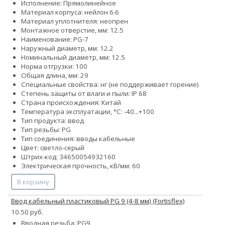
Исполнение: Прямолинейное
Материал корпуса: нейлон 6.6
Материал уплотнителя: неопрен
Монтажное отверстие, мм: 12.5
Наименование: PG-7
Наружный диаметр, мм: 12.2
Номинальный диаметр, мм: 12.5
Норма отгрузки: 100
Общая длина, мм: 29
Специальные свойства: нг (не поддерживает горение)
Степень защиты от влаги и пыли: IP 68
Страна происхождения: Китай
Температура эксплуатации, °С: -40...+100
Тип продукта: ввод
Тип резьбы: PG
Тип соединения: вводы кабельные
Цвет: светло-серый
Штрих-код: 34650054932160
Электрическая прочность, кВ/мм: 60
В корзину
Ввод кабельный пластиковый PG 9 (4-8 мм) (Fortisflex)
10.50 руб.
Вводная резьба: PG9