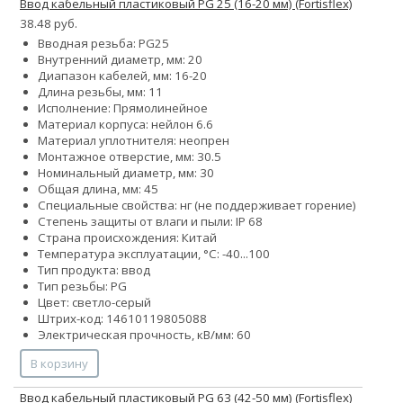
Ввод кабельный пластиковый PG 25 (16-20 мм) (Fortisflex)
38.48 руб.
Вводная резьба: PG25
Внутренний диаметр, мм: 20
Диапазон кабелей, мм: 16-20
Длина резьбы, мм: 11
Исполнение: Прямолинейное
Материал корпуса: нейлон 6.6
Материал уплотнителя: неопрен
Монтажное отверстие, мм: 30.5
Номинальный диаметр, мм: 30
Общая длина, мм: 45
Специальные свойства: нг (не поддерживает горение)
Степень защиты от влаги и пыли: IP 68
Страна происхождения: Китай
Температура эксплуатации, °С: -40...100
Тип продукта: ввод
Тип резьбы: PG
Цвет: светло-серый
Штрих-код: 14610119805088
Электрическая прочность, кВ/мм: 60
В корзину
Ввод кабельный пластиковый PG 63 (42-50 мм) (Fortisflex)