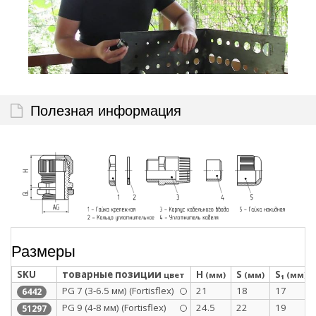
Полезная информация
Размеры
SKU
товарные позиции
H
S
S₁
цвет
(мм)
(мм)
(мм)
PG 7 (3-6.5 мм) (Fortisflex)
21
18
17
6442
PG 9 (4-8 мм) (Fortisflex)
24.5
22
19
51297