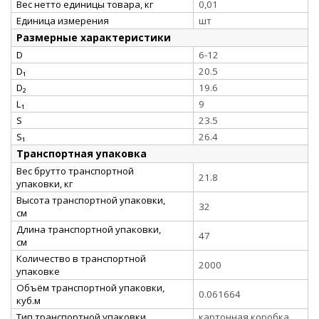
Вес нетто единицы товара, кг
0,01
Единица измерения
шт
Размерные характеристики
D
6-12
D₁
20.5
D₂
19.6
L₁
9
S
23.5
S₁
26.4
Транспортная упаковка
Вес брутто транспортной
21.8
упаковки, кг
Высота транспортной упаковки,
32
см
Длина транспортной упаковки,
47
см
Количество в транспортной
2000
упаковке
Объём транспортной упаковки,
0.061664
куб.м
Тип транспортной упаковки
картонная коробка