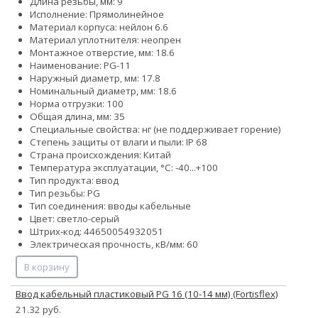
Длина резьбы, мм: 9
Исполнение: Прямолинейное
Материал корпуса: нейлон 6.6
Материал уплотнителя: неопрен
Монтажное отверстие, мм: 18.6
Наименование: PG-11
Наружный диаметр, мм: 17.8
Номинальный диаметр, мм: 18.6
Норма отгрузки: 100
Общая длина, мм: 35
Специальные свойства: нг (не поддерживает горение)
Степень защиты от влаги и пыли: IP 68
Страна происхождения: Китай
Температура эксплуатации, °С: -40...+100
Тип продукта: ввод
Тип резьбы: PG
Тип соединения: вводы кабельные
Цвет: светло-серый
Штрих-код: 44650054932051
Электрическая прочность, кВ/мм: 60
В корзину
Ввод кабельный пластиковый PG 16 (10-14 мм) (Fortisflex)
21.32 руб.