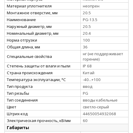
Материал уплотнителя
неопрен
Монтажное отверстие, мм
20.5
Наименование
PG-13.5
Наружный диаметр, мм
20.5
Номинальный диаметр, мм
20.4
Норма отгрузки
100
Общая длина, мм
36
нг (не поддерживает
Специальные свойства
горение)
Степень защиты от влаги и пыли
IP 68
Страна происхождения
Китай
Температура эксплуатации, °С
-40...+100
Тип продукта
ввод
Тип резьбы
PG
Тип соединения
вводы кабельные
Цвет
светло-серый
Штрих-код
44650054932068
Электрическая прочность, кВ/мм
60
Габариты