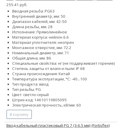
255.41 руб.
Вводная резьба: PG63
Внутренний диаметр, мм: 50
Диапазон кабелей, мм: 42-50
Длина резьбы, мм: 28
Исполнение: Прямолинейное
Материал корпуса: нейлон 6.6
Материал уплотнителя: неопрен
Монтажное отверстие, мм: 72.2
Номинальный диаметр, мм: 71
Общая длина, мм: 86
Специальные свойства: нг (не поддерживает горение)
Степень защиты от влаги и пыли: IP 68
Страна происхождения: Китай
Температура эксплуатации, °С: -40...100
Тип продукта: ввод
Тип резьбы: PG
Цвет: светло-серый
Штрих-код: 14610119805095
Электрическая прочность, кВ/мм: 60
В корзину
Ввод кабельный пластиковый PG 7 (3-6.5 мм) (Fortisflex)