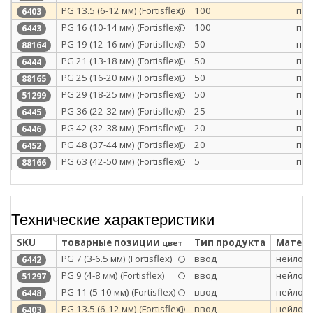
PG 13.5 (6-12 мм) (Fortisflex)
100
п/э
6403
PG 16 (10-14 мм) (Fortisflex)
100
п/э
6443
PG 19 (12-16 мм) (Fortisflex)
50
п/э
88164
PG 21 (13-18 мм) (Fortisflex)
50
п/э
6444
PG 25 (16-20 мм) (Fortisflex)
50
п/э
88165
PG 29 (18-25 мм) (Fortisflex)
50
п/э
51299
PG 36 (22-32 мм) (Fortisflex)
25
п/э
6445
PG 42 (32-38 мм) (Fortisflex)
20
п/э
6446
PG 48 (37-44 мм) (Fortisflex)
20
п/э
6452
PG 63 (42-50 мм) (Fortisflex)
5
п/э
88166
Технические характеристики
SKU
товарные позиции
Тип продукта
Матери
цвет
PG 7 (3-6.5 мм) (Fortisflex)
ввод
нейлон 
6442
PG 9 (4-8 мм) (Fortisflex)
ввод
нейлон 
51297
PG 11 (5-10 мм) (Fortisflex)
ввод
нейлон 
6448
PG 13.5 (6-12 мм) (Fortisflex)
ввод
нейлон 
6403