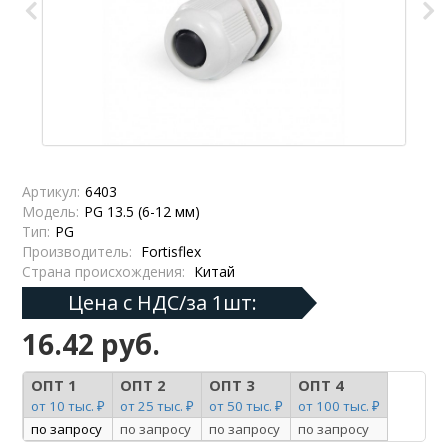
Артикул:
6403
Модель:
PG 13.5 (6-12 мм)
Тип:
PG
Производитель:
Fortisflex
Страна происхождения:
Китай
Цена с НДС/за 1шт:
16.42 руб.
ОПТ 1
ОПТ 2
ОПТ 3
ОПТ 4
от 10 тыс. ₽
от 25 тыс. ₽
от 50 тыс. ₽
от 100 тыс. ₽
по запросу
по запросу
по запросу
по запросу