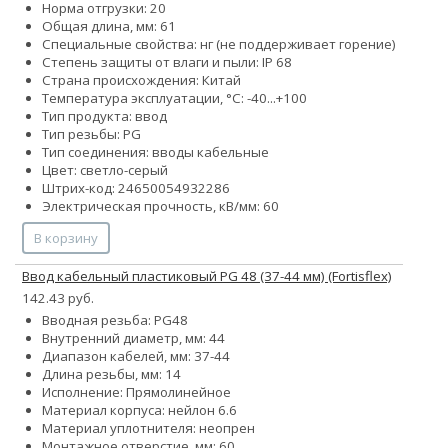
Норма отгрузки: 20
Общая длина, мм: 61
Специальные свойства: нг (не поддерживает горение)
Степень защиты от влаги и пыли: IP 68
Страна происхождения: Китай
Температура эксплуатации, °С: -40...+100
Тип продукта: ввод
Тип резьбы: PG
Тип соединения: вводы кабельные
Цвет: светло-серый
Штрих-код: 24650054932286
Электрическая прочность, кВ/мм: 60
В корзину
Ввод кабельный пластиковый PG 48 (37-44 мм) (Fortisflex)
142.43 руб.
Вводная резьба: PG48
Внутренний диаметр, мм: 44
Диапазон кабелей, мм: 37-44
Длина резьбы, мм: 14
Исполнение: Прямолинейное
Материал корпуса: нейлон 6.6
Материал уплотнителя: неопрен
Монтажное отверстие, мм: 60