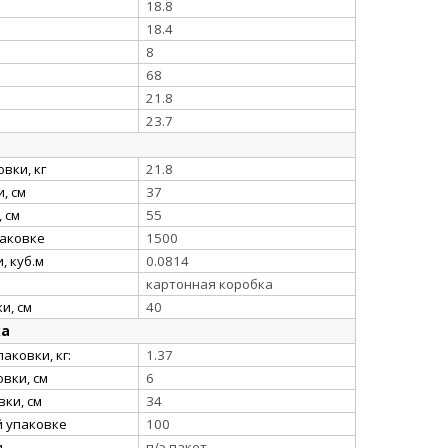
18.8
18.4
8
68
21.8
23.7
вки, кг
21.8
, см
37
 см
55
паковке
1500
, куб.м
0.0814
картонная коробка
и, см
40
ка
аковки, кг:
1.37
вки, см
6
ки, см
34
й упаковке
100
и
п/э пакет