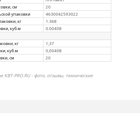
овки, см
20
ьской упаковки
4630042593022
аковки, кг
1.368
вки, куб.м
0.00408
ковки, кг
1,37
и, куб.м
0,00408
вки, см
20
ине КВТ-PRO.RU - фото, отзывы, технические