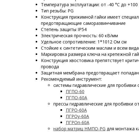
Температура эксплуатации: от -40 °С до +100
Тип резьбы: PG
Конструкция прижимной гайки имеет специал
предотвращающие саморазвинчивание
Степень защиты IP54
Электрическая прочность: 60 кВ/мм
Удельное сопротивление: 1*1012 Ом см
Стойкие к синтетическим маслам и всем вид
Маркировка размера ключа на крепежной гай
Конструкция хвостовика препятствует крити
провода
Защитная мембрана предотвращает попадан
Рекомендуемый инструмент:
системы гидравлические для пробивки 
ПГПО-60
ПГПО-60А
прессы гидравлические для пробивки о
ПГРО-60А
ПГРОу-60А
ПГРОп-60А
набор матриц НМПО-PG
для монтажа к