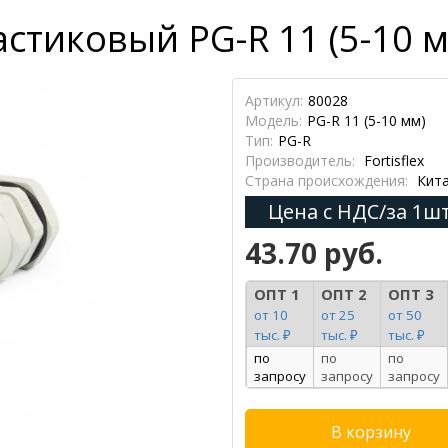
тиковый PG-R 11 (5-10 мм)
Артикул:
80028
Модель:
PG-R 11 (5-10 мм)
Тип:
PG-R
Производитель:
Fortisflex
Страна происхождения:
Кит
Цена с НДС/за 1шт
43.70 руб.
ОПТ 1
ОПТ 2
ОПТ 3
от 10
от 25
от 50
тыс. ₽
тыс. ₽
тыс. ₽
по
по
по
запросу
запросу
запросу