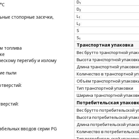
D₁
 °С
D₂
L₁
ьные стопорные засечки,
L₂
S
S₁
Транспортная упаковка
ам топлива
Вес брутто транспортной упако
ке
Высота транспортной упаковки
ческому перегибу и излому
Длина транспортной упаковки,
ие пыли
Количество в транспортной у
Объём транспортной упаковки
отверстий:
Тип транспортной упаковки
Ширина транспортной упаковк
Потребительская упаков
тверстий:
Вес брутто потребительской уп
Высота потребительской упако
Длина потребительской упаков
абельных вводов серии PG
Количество в потребительско
Тип потребительской упаковк