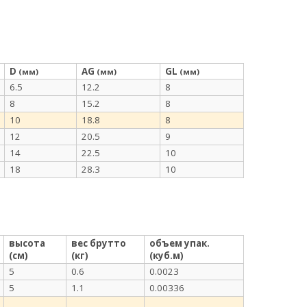
D
AG
GL
(мм)
(мм)
(мм)
6.5
12.2
8
8
15.2
8
10
18.8
8
12
20.5
9
14
22.5
10
18
28.3
10
высота
вес брутто
объем упак.
(см)
(кг)
(куб.м)
5
0.6
0.0023
5
1.1
0.00336