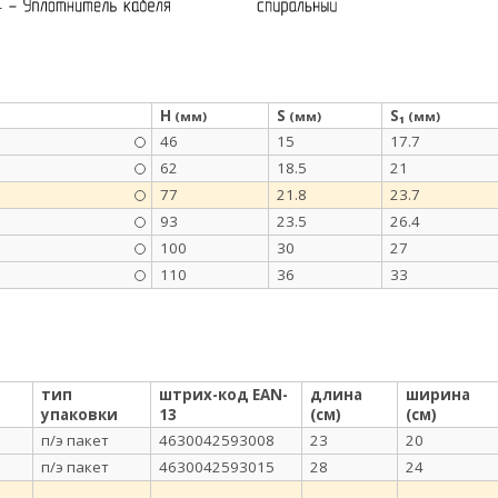
H
S
S₁
(мм)
(мм)
(мм)
46
15
17.7
62
18.5
21
77
21.8
23.7
93
23.5
26.4
100
30
27
110
36
33
тип
штрих-код EAN-
длина
ширина
упаковки
13
(см)
(см)
п/э пакет
4630042593008
23
20
п/э пакет
4630042593015
28
24