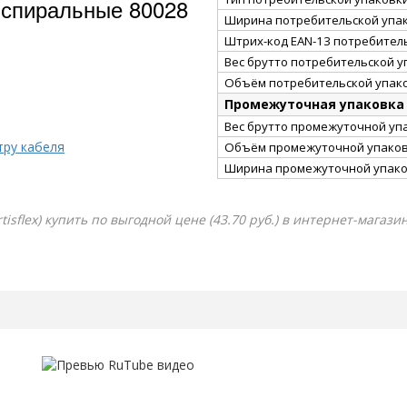
 спиральные 80028
Ширина потребительской упак
Штрих-код EAN-13 потребител
Вес брутто потребительской уп
Объём потребительской упако
Промежуточная упаковка
Вес брутто промежуточной упа
тру кабеля
Объём промежуточной упаковк
Ширина промежуточной упако
tisflex) купить по выгодной цене (43.70 руб.) в интернет-магаз