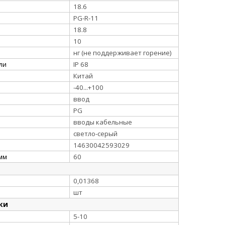
18.6
PG-R-11
18.8
10
нг (не поддерживает горение)
ли
IP 68
Китай
-40...+100
ввод
PG
вводы кабельные
светло-серый
14630042593029
мм
60
0,01368
шт
ки
5-10