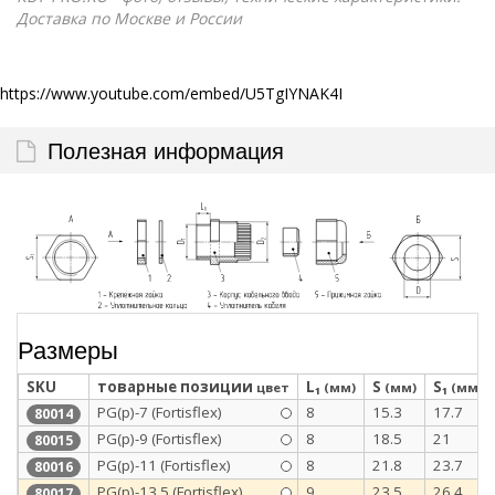
Доставка по Москве и России
https://www.youtube.com/embed/U5TgIYNAK4I
Полезная информация
Размеры
SKU
товарные позиции
L₁
S
S₁
цвет
(мм)
(мм)
(мм)
PG(p)-7 (Fortisflex)
8
15.3
17.7
80014
PG(p)-9 (Fortisflex)
8
18.5
21
80015
PG(p)-11 (Fortisflex)
8
21.8
23.7
80016
PG(p)-13.5 (Fortisflex)
9
23.5
26.4
80017