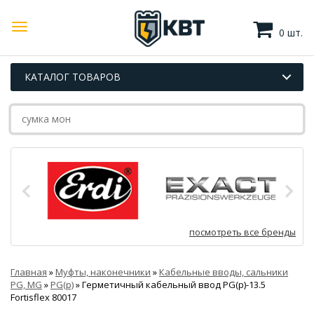
0 шт.
КАТАЛОГ ТОВАРОВ
посмотреть все бренды
Главная
»
Муфты, наконечники
»
Кабельные вводы, сальники
PG, MG
»
PG(p)
»
Герметичный кабельный ввод PG(p)-13.5
Fortisflex 80017