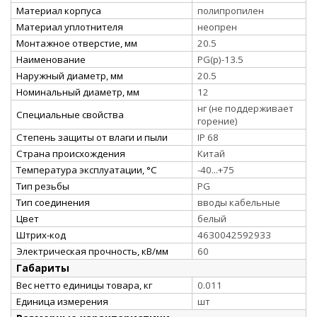
Материал корпуса
полипропилен
Материал уплотнителя
неопрен
Монтажное отверстие, мм
20.5
Наименование
PG(p)-13.5
Наружный диаметр, мм
20.5
Номинальный диаметр, мм
12
нг (не поддерживает
Специальные свойства
горение)
Степень защиты от влаги и пыли
IP 68
Страна происхождения
Китай
Температура эксплуатации, °С
-40...+75
Тип резьбы
PG
Тип соединения
вводы кабельные
Цвет
белый
Штрих-код
4630042592933
Электрическая прочность, кВ/мм
60
Габариты
Вес нетто единицы товара, кг
0.011
Единица измерения
шт