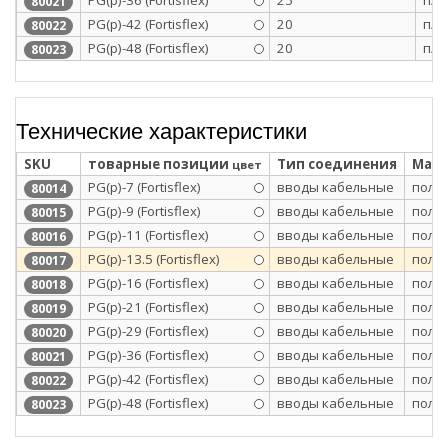
PG(p)-36 (Fortisflex)
25
п/э
80021
PG(p)-42 (Fortisflex)
20
п/э
80022
PG(p)-48 (Fortisflex)
20
п/э
80023
Технические характеристики
SKU
товарные позиции
Тип соединения
Мате
цвет
PG(p)-7 (Fortisflex)
вводы кабельные
поли
80014
PG(p)-9 (Fortisflex)
вводы кабельные
поли
80015
PG(p)-11 (Fortisflex)
вводы кабельные
поли
80016
PG(p)-13.5 (Fortisflex)
вводы кабельные
поли
80017
PG(p)-16 (Fortisflex)
вводы кабельные
поли
80018
PG(p)-21 (Fortisflex)
вводы кабельные
поли
80019
PG(p)-29 (Fortisflex)
вводы кабельные
поли
80020
PG(p)-36 (Fortisflex)
вводы кабельные
поли
80021
PG(p)-42 (Fortisflex)
вводы кабельные
поли
80022
PG(p)-48 (Fortisflex)
вводы кабельные
поли
80023