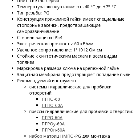
Цвет: светло-серый
Температура эксплуатации: от -40 °С до +75 °С
Тип резьбы: PG
Конструкция прижимной гайки имеет специальные
стопорные засечки, предотвращающие
саморазвинчивание
Степень защиты IP54
Электрическая прочность: 60 кВ/мм
Удельное сопротивление: 1*1012 Ом см
Стойкие к синтетическим маслам и всем видам
топлива
Маркировка размера ключа на крепежной гайке
Защитная мембрана предотвращает попадание пыли
Рекомендуемый инструмент:
системы гидравлические для пробивки
отверстий:
ПГПО-60
ПГПО-60А
прессы гидравлические для пробивки отверстий:
ПГРО-60А
ПГРОу-60А
ПГРОп-60А
набор матриц НМПО-PG
для монтажа