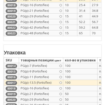
PG(p)-16 (Fortisflex)
10
25.4
27.9
80018
PG(p)-21 (Fortisflex)
10
31.4
34.8
80019
PG(p)-29 (Fortisflex)
15
41
44.9
80020
PG(p)-36 (Fortisflex)
15
52.2
56.7
80021
PG(p)-42 (Fortisflex)
15
59.2
64.8
80022
PG(p)-48 (Fortisflex)
15
65
70
80023
Упаковка
SKU
товарные позиции
кол-во в упаковке
тип
цвет
PG(p)-7 (Fortisflex)
100
п/э
80014
PG(p)-9 (Fortisflex)
100
п/э
80015
PG(p)-11 (Fortisflex)
100
п/э
80016
PG(p)-13.5 (Fortisflex)
100
п/э
80017
PG(p)-16 (Fortisflex)
100
п/э
80018
PG(p)-21 (Fortisflex)
50
п/э
80019
PG(p)-29 (Fortisflex)
50
п/э
80020