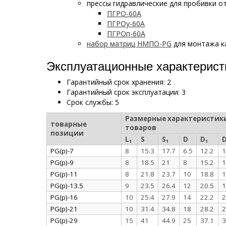
прессы гидравлические для пробивки о
ПГРО-60А
ПГРОу-60А
ПГРОп-60А
набор матриц НМПО-PG
для монтажа к
Эксплуатационные характеристи
Гарантийный срок хранения: 2
Гарантийный срок эксплуатации: 3
Срок службы: 5
Размерные характеристик
товарные
товаров
позиции
L₁
S
S₁
D
D₁
D
PG(p)-7
8
15.3
17.7
6.5
12.2
1
PG(p)-9
8
18.5
21
8
15.2
1
PG(p)-11
8
21.8
23.7
10
18.8
1
PG(p)-13.5
9
23.5
26.4
12
20.5
1
PG(p)-16
10
25.4
27.9
14
22.2
2
PG(p)-21
10
31.4
34.8
18
28.2
2
PG(p)-29
15
41
44.9
25
37.1
3