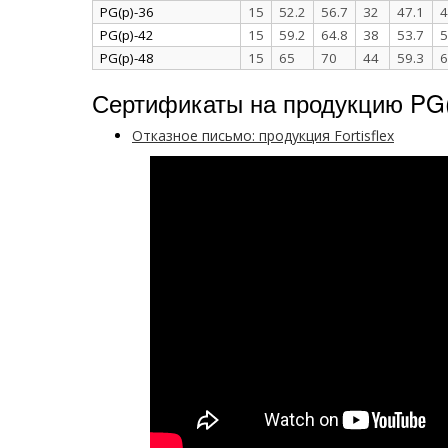
PG(p)-36
15
52.2
56.7
32
47.1
4
PG(p)-42
15
59.2
64.8
38
53.7
5
PG(p)-48
15
65
70
44
59.3
6
Сертификаты на продукцию PG
Отказное письмо: продукция Fortisflex