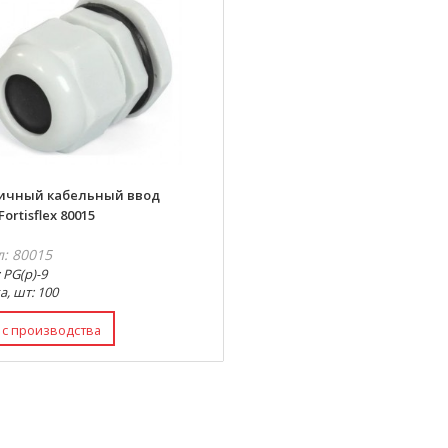
ичный кабельный ввод
Fortisflex 80015
л: 80015
 PG(p)-9
а, шт: 100