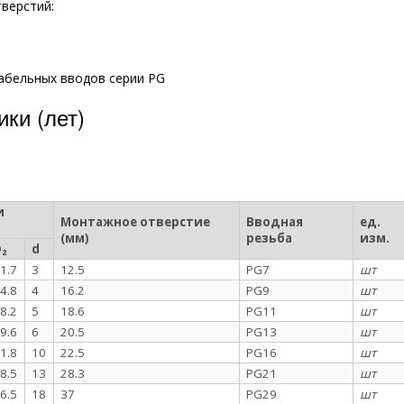
тверстий:
абельных вводов серии PG
ки (лет)
и
Монтажное отверстие
Вводная
ед.
(мм)
резьба
изм.
₂
d
1.7
3
12.5
PG7
шт
4.8
4
16.2
PG9
шт
8.2
5
18.6
PG11
шт
9.6
6
20.5
PG13
шт
1.8
10
22.5
PG16
шт
8.5
13
28.3
PG21
шт
6.5
18
37
PG29
шт