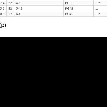
7.4
22
47
PG36
шт
5.6
32
54.2
PG42
шт
0.5
37
60
PG48
шт
(p)