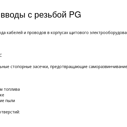
вводы с резьбой PG
ода кабелей и проводов в корпусах щитового электрооборудова
С
льные стопорные засечки, предотвращающие саморазвинчивани
ам топлива
ке
ие пыли
отверстий: