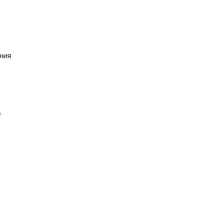
ния
е