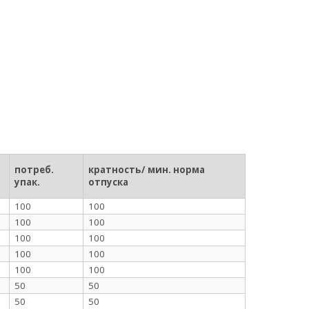
потреб.
кратность/ мин. норма
упак.
отпуска
100
100
100
100
100
100
100
100
100
100
50
50
50
50