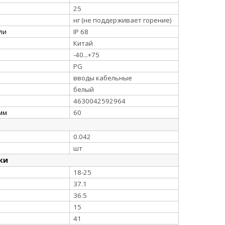
25
нг (не поддерживает горение)
ли
IP 68
Китай
-40...+75
PG
вводы кабельные
белый
4630042592964
мм
60
0.042
шт
ки
18-25
37.1
36.5
15
41