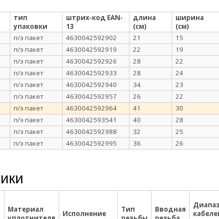
тип
штрих-код EAN-
длина
ширина
упаковки
13
(см)
(см)
п/э пакет
4630042592902
21
15
п/э пакет
4630042592919
22
19
п/э пакет
4630042592926
28
22
п/э пакет
4630042592933
28
24
п/э пакет
4630042592940
34
23
п/э пакет
4630042592957
26
22
п/э пакет
4630042592964
41
30
п/э пакет
4630042593541
40
28
п/э пакет
4630042592988
32
25
п/э пакет
4630042592995
36
26
тики
Диапа
Материал
Тип
Вводная
Исполнение
кабеле
уплотнителя
резьбы
резьба