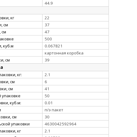
44.9
вки, кг
22
, см
37
 см
47
паковке
500
, куб.м
0.067821
картонная коробка
и, см
39
ка
аковки, кг:
2.1
вки, см
6
ки, см
41
й упаковке
50
ки, куб.м:
0.01
и
п/э пакет
овки, см
30
ьской упаковки
4630042592964
аковки, кг
2.1