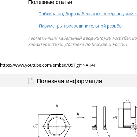
Полезные статьи
Таблица подбора кабельного ввода по диаме
Параметры присоединительной резьбы
Герметичный кабельный ввод PG(p)-29 Fortisflex 8
характеристики. Доставка по Москве и России
https://www.youtube.com/embed/U5TgIYNAK4I
Полезная информация