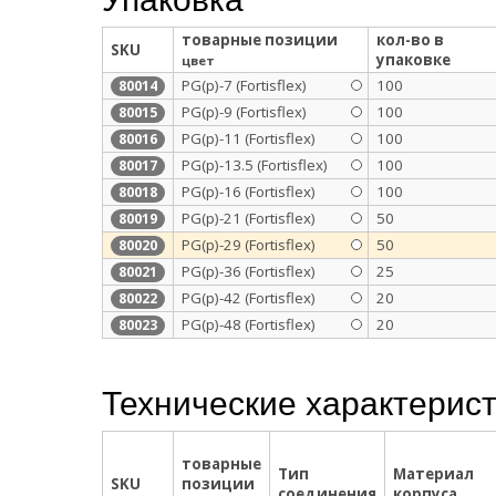
товарные позиции
кол-во в
SKU
упаковке
цвет
PG(p)-7 (Fortisflex)
100
80014
PG(p)-9 (Fortisflex)
100
80015
PG(p)-11 (Fortisflex)
100
80016
PG(p)-13.5 (Fortisflex)
100
80017
PG(p)-16 (Fortisflex)
100
80018
PG(p)-21 (Fortisflex)
50
80019
PG(p)-29 (Fortisflex)
50
80020
PG(p)-36 (Fortisflex)
25
80021
PG(p)-42 (Fortisflex)
20
80022
PG(p)-48 (Fortisflex)
20
80023
Технические характерис
товарные
Тип
Материал
SKU
позиции
соединения
корпуса