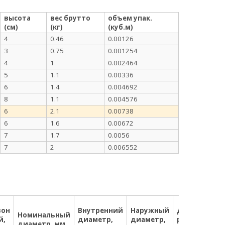
высота
вес брутто
объем упак.
(см)
(кг)
(куб.м)
4
0.46
0.00126
3
0.75
0.001254
4
1
0.002464
5
1.1
0.00336
6
1.4
0.004692
8
1.1
0.004576
6
2.1
0.00738
6
1.6
0.00672
7
1.7
0.0056
7
2
0.006552
Ст
зон
Внутренний
Наружный
Длина
за
Номинальный
й,
диаметр,
диаметр,
резьбы,
от
диаметр, мм