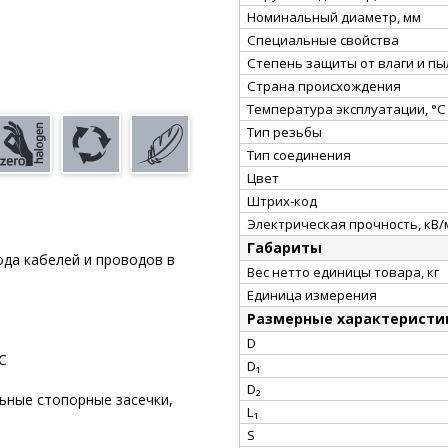
Номинальный диаметр, мм
Специальные свойства
Степень защиты от влаги и пы
Страна происхождения
Температура эксплуатации, °С
Тип резьбы
Тип соединения
Цвет
Штрих-код
Электрическая прочность, кВ/
Габариты
да кабелей и проводов в
Вес нетто единицы товара, кг
Единица измерения
Размерные характеристи
D
С
D₁
D₂
ьные стопорные засечки,
L₁
S