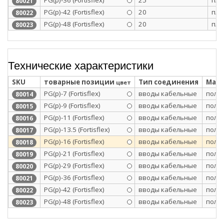
PG(p)-36 (Fortisflex)
25
п/э
80021
PG(p)-42 (Fortisflex)
20
п/э
80022
PG(p)-48 (Fortisflex)
20
п/э
80023
Технические характеристики
SKU
товарные позиции
Тип соединения
Мате
цвет
PG(p)-7 (Fortisflex)
вводы кабельные
поли
80014
PG(p)-9 (Fortisflex)
вводы кабельные
поли
80015
PG(p)-11 (Fortisflex)
вводы кабельные
поли
80016
PG(p)-13.5 (Fortisflex)
вводы кабельные
поли
80017
PG(p)-16 (Fortisflex)
вводы кабельные
поли
80018
PG(p)-21 (Fortisflex)
вводы кабельные
поли
80019
PG(p)-29 (Fortisflex)
вводы кабельные
поли
80020
PG(p)-36 (Fortisflex)
вводы кабельные
поли
80021
PG(p)-42 (Fortisflex)
вводы кабельные
поли
80022
PG(p)-48 (Fortisflex)
вводы кабельные
поли
80023