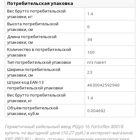
Потребительская упаковка
Вес брутто потребительской
1.4
упаковки, кг:
Высота потребительской
6
упаковки, см
Длина потребительской
34
упаковки, см
Количество в потребительской
100
упаковке
Тип потребительской упаковки
п/э пакет
Ширина потребительской
23
упаковки, см
Штрих-код EAN-13
4630042592940
потребительской упаковки
Вес брутто потребительской
1.4
упаковки, кг
Объём потребительской
0.004692
упаковки, куб.м
Герметичный кабельный ввод PG(p)-16 Fortisflex 80018
купить по выгодной цене (10.27 руб.) в интернет-магазине
КВТ-PRO.RU - фото, отзывы, технические характеристики.