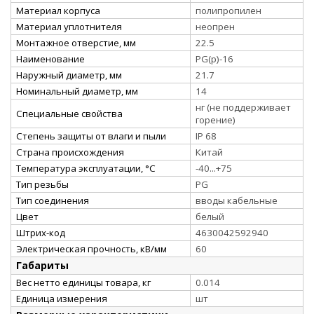
Материал корпуса
полипропилен
Материал уплотнителя
неопрен
Монтажное отверстие, мм
22.5
Наименование
PG(p)-16
Наружный диаметр, мм
21.7
Номинальный диаметр, мм
14
нг (не поддерживает
Специальные свойства
горение)
Степень защиты от влаги и пыли
IP 68
Страна происхождения
Китай
Температура эксплуатации, °С
-40...+75
Тип резьбы
PG
Тип соединения
вводы кабельные
Цвет
белый
Штрих-код
4630042592940
Электрическая прочность, кВ/мм
60
Габариты
Вес нетто единицы товара, кг
0.014
Единица измерения
шт