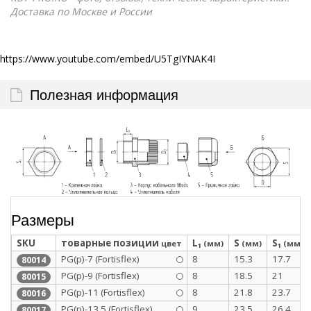
Доставка по Москве и России
https://www.youtube.com/embed/U5TgIYNAK4I
Полезная информация
Размеры
SKU
товарные позиции
L₁
S
S₁
цвет
(мм)
(мм)
(мм)
PG(p)-7 (Fortisflex)
8
15.3
17.7
80014
PG(p)-9 (Fortisflex)
8
18.5
21
80015
PG(p)-11 (Fortisflex)
8
21.8
23.7
80016
PG(p)-13.5 (Fortisflex)
9
23.5
26.4
80017