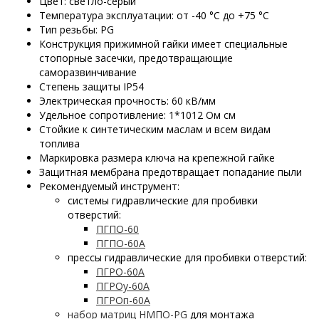
Цвет: светло-серый
Температура эксплуатации: от -40 °С до +75 °С
Тип резьбы: PG
Конструкция прижимной гайки имеет специальные
стопорные засечки, предотвращающие
саморазвинчивание
Степень защиты IP54
Электрическая прочность: 60 кВ/мм
Удельное сопротивление: 1*1012 Ом см
Стойкие к синтетическим маслам и всем видам
топлива
Маркировка размера ключа на крепежной гайке
Защитная мембрана предотвращает попадание пыли
Рекомендуемый инструмент:
системы гидравлические для пробивки
отверстий:
ПГПО-60
ПГПО-60А
прессы гидравлические для пробивки отверстий:
ПГРО-60А
ПГРОу-60А
ПГРОп-60А
набор матриц НМПО-PG
для монтажа