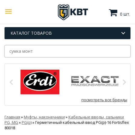
0 шт.
КАТАЛОГ ТОВАРОВ
посмотреть все бренды
Главная
»
Муфты, наконечники
»
Кабельные вводы, сальники
PG, MG
»
PG(p)
»
Герметичный кабельный ввод PG(p)-16 Fortisflex
80018