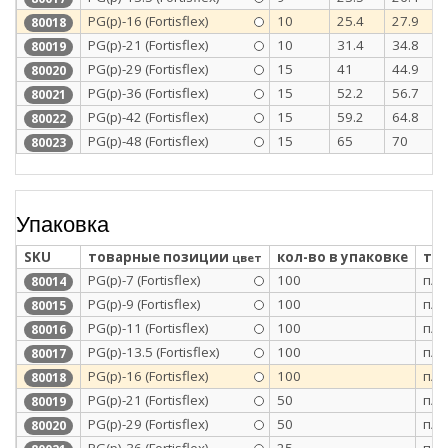
PG(p)-16 (Fortisflex)
10
25.4
27.9
80018
PG(p)-21 (Fortisflex)
10
31.4
34.8
80019
PG(p)-29 (Fortisflex)
15
41
44.9
80020
PG(p)-36 (Fortisflex)
15
52.2
56.7
80021
PG(p)-42 (Fortisflex)
15
59.2
64.8
80022
PG(p)-48 (Fortisflex)
15
65
70
80023
Упаковка
SKU
товарные позиции
кол-во в упаковке
тип
цвет
PG(p)-7 (Fortisflex)
100
п/э
80014
PG(p)-9 (Fortisflex)
100
п/э
80015
PG(p)-11 (Fortisflex)
100
п/э
80016
PG(p)-13.5 (Fortisflex)
100
п/э
80017
PG(p)-16 (Fortisflex)
100
п/э
80018
PG(p)-21 (Fortisflex)
50
п/э
80019
PG(p)-29 (Fortisflex)
50
п/э
80020