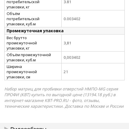
потребительской
3.81
упаковки, кг
Объём
потребительской
0.003402
упаковки, куб.м
Промежуточная упаковка
Вес брутто
промежуточной
3,81
упаковки, кг
Объём промежуточной
0,003402
упаковки, куб.м
Ширина
промежуточной
21
упаковки, см
Набор матриц для пробивки отверстий НМПО-MG серия
ПРОФИ (КВТ) купить по выгодной цене (13194.18 руб.) в
интернет-магазине КВТ-PRO.RU - фото, отзывы,
технические характеристики. Доставка по Москве и России
Видеообзоры