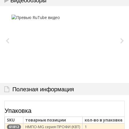
Полезная информация
Упаковка
SKU
товарные позиции
кол-во в упаковке
НМПО-MG серия ПРОФИ (КВТ)
1
п
61812