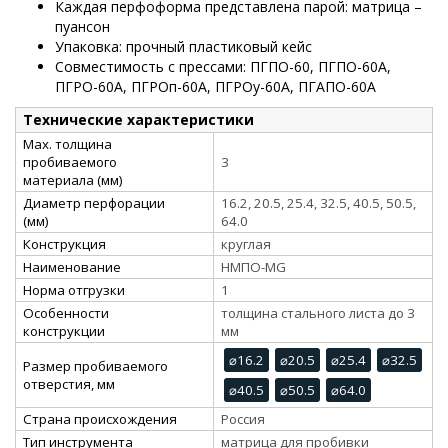
Каждая перфоформа представлена парой: матрица –
пуансон
Упаковка: прочный пластиковый кейс
Совместимость с прессами: ПГПО-60, ПГПО-60А,
ПГРО-60А, ПГРОп-60А, ПГРОу-60А, ПГАПО-60А
Технические характеристики
Max. толщина
пробиваемого
3
материала (мм)
Диаметр перфорации
16.2, 20.5, 25.4, 32.5, 40.5, 50.5,
(мм)
64.0
Конструкция
круглая
Наименование
НМПО-MG
Норма отгрузки
1
Особенности
толщина стального листа до 3
конструкции
мм
⌀16.2
⌀20.5
⌀25.4
⌀32.5
Размер пробиваемого
отверстия, мм
⌀40.5
⌀50.5
⌀64.0
Страна происхождения
Россия
Тип инструмента
матрица для пробивки