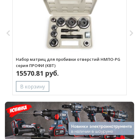
Набор матриц для пробивки отверстий НМПО-PG
П
серия ПРОФИ (КВТ)
с
15570.81 руб.