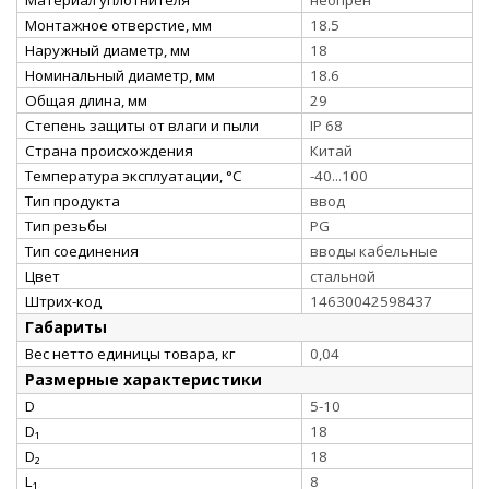
Монтажное отверстие, мм
18.5
Наружный диаметр, мм
18
Номинальный диаметр, мм
18.6
Общая длина, мм
29
Степень защиты от влаги и пыли
IP 68
Страна происхождения
Китай
Температура эксплуатации, °С
-40...100
Тип продукта
ввод
Тип резьбы
PG
Тип соединения
вводы кабельные
Цвет
стальной
Штрих-код
14630042598437
Габариты
Вес нетто единицы товара, кг
0,04
Размерные характеристики
D
5-10
D₁
18
D₂
18
L₁
8