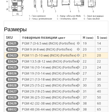
Размеры
SKU
товарные позиции
H
S
цвет
(мм)
(мм)
PGМ 7 (3-6.5 мм) (INOX) (Fortisflex)
19
14
83621
PGМ 9 (4-8 мм) (INOX) (Fortisflex)
20
17
83622
PGМ 11 (5-10 мм) (INOX) (Fortisflex)
21
20
83623
PGМ 13.5 (8-12 мм) (INOX) (Fortisflex)
22
22
83624
PGМ 16 (10-14 мм) (INOX) (Fortisflex)
23
24
83625
PGM 19 (10-14 мм) (INOX) (Fortisflex)
27
24
88026
PGМ 21 (13-18 мм) (INOX) (Fortisflex)
27
30
83626
PGM 25 (15-22 мм) (INOX) (Fortisflex)
30
35
88028
PGМ 29 (18-25 мм) (INOX) (Fortisflex)
31
40
83627
PGМ 36 (25-33 мм) (INOX) (Fortisflex)
37
50
83628
PGМ 42 (32-38 мм) (INOX) (Fortisflex)
38
60
83629
PGM 48 (36-44 мм) (INOX) (Fortisflex)
38
65
88032