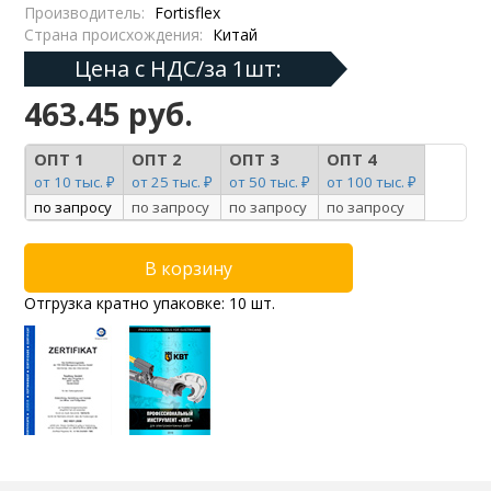
Производитель:
Fortisflex
Страна происхождения:
Китай
Цена с НДС/за 1шт:
463.45 руб.
ОПТ 1
ОПТ 2
ОПТ 3
ОПТ 4
от 10 тыс. ₽
от 25 тыс. ₽
от 50 тыс. ₽
от 100 тыс. ₽
по запросу
по запросу
по запросу
по запросу
Отгрузка кратно упаковке: 10 шт.