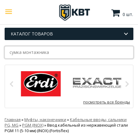
0 шт.
КАТАЛОГ ТОВАРОВ
посмотреть все бренды
Главная
»
Муфты, наконечники
»
Кабельные вводы, сальники
PG, MG
»
PGM (INOX)
»
Ввод кабельный из нержавеющей стали
PGМ 11 (5-10 мм) (INOX) (Fortisflex)