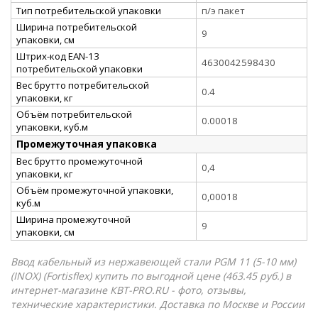
Тип потребительской упаковки
п/э пакет
Ширина потребительской
9
упаковки, см
Штрих-код EAN-13
4630042598430
потребительской упаковки
Вес брутто потребительской
0.4
упаковки, кг
Объём потребительской
0.00018
упаковки, куб.м
Промежуточная упаковка
Вес брутто промежуточной
0,4
упаковки, кг
Объём промежуточной упаковки,
0,00018
куб.м
Ширина промежуточной
9
упаковки, см
Ввод кабельный из нержавеющей стали PGМ 11 (5-10 мм)
(INOX) (Fortisflex) купить по выгодной цене (463.45 руб.) в
интернет-магазине КВТ-PRO.RU - фото, отзывы,
технические характеристики. Доставка по Москве и России