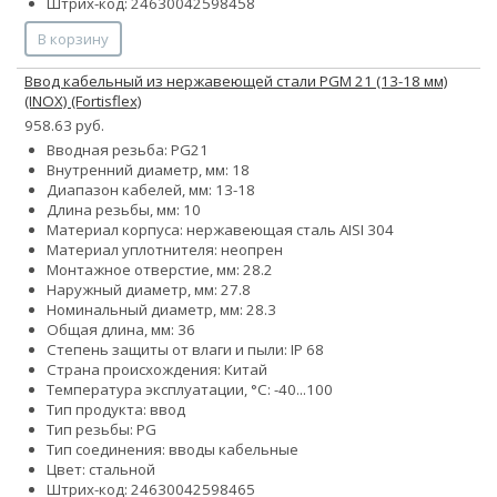
Штрих-код: 24630042598458
В корзину
Ввод кабельный из нержавеющей стали PGМ 21 (13-18 мм)
(INOX) (Fortisflex)
958.63 руб.
Вводная резьба: PG21
Внутренний диаметр, мм: 18
Диапазон кабелей, мм: 13-18
Длина резьбы, мм: 10
Материал корпуса: нержавеющая сталь AISI 304
Материал уплотнителя: неопрен
Монтажное отверстие, мм: 28.2
Наружный диаметр, мм: 27.8
Номинальный диаметр, мм: 28.3
Общая длина, мм: 36
Степень защиты от влаги и пыли: IP 68
Страна происхождения: Китай
Температура эксплуатации, °С: -40...100
Тип продукта: ввод
Тип резьбы: PG
Тип соединения: вводы кабельные
Цвет: стальной
Штрих-код: 24630042598465