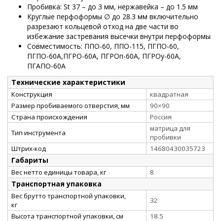
Пробивка: St 37 – до 3 мм, нержавейка – до 1.5 мм
Круглые перфоформы ∅ до 28.3 мм включительно
разрезают кольцевой отход на две части во
избежание застревания высечки внутри перфоформы
Совместимость: ППО-60, ППО-115, ПГПО-60,
ПГПО-60А,ПГРО-60А, ПГРОп-60А, ПГРОу-60А,
ПГАПО-60А
Технические характеристики
Конструкция
квадратная
Размер пробиваемого отверстия, мм
90×90
Страна происхождения
Россия
матрица для
Тип инструмента
пробивки
Штрих-код
14680430035723
Габариты
Вес нетто единицы товара, кг
8
Транспортная упаковка
Вес брутто транспортной упаковки,
32
кг
Высота транспортной упаковки, см
18.5