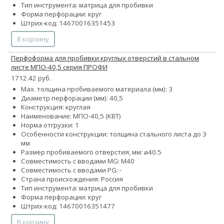
Тип инструмента: матрица для пробивки
Форма перфорации: круг
Штрих-код: 14670016351453
В корзину
Перфоформа для пробивки круглых отверстий в стальном
листе МПО-40,5 серия ПРОФИ
1712.42 руб.
Max. толщина пробиваемого материала (мм): 3
Диаметр перфорации (мм): 40,5
Конструкция: круглая
Наименование: МПО-40,5 (КВТ)
Норма отгрузки: 1
Особенности конструкции: толщина стального листа до 3
мм
Размер пробиваемого отверстия, мм: ⌀40.5
Совместимость с вводами MG: М40
Совместимость с вводами PG: -
Страна происхождения: Россия
Тип инструмента: матрица для пробивки
Форма перфорации: круг
Штрих-код: 14670016351477
В корзину