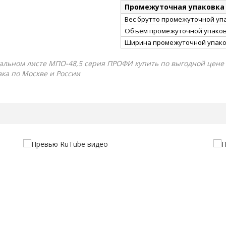
Промежуточная упаковка
Вес брутто промежуточной упа
Объём промежуточной упаковк
Ширина промежуточной упако
льном листе МПО-48,5 серия ПРОФИ купить по выгодной цене (2
вка по Москве и России