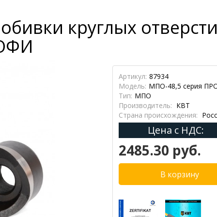
бивки круглых отверсти
РОФИ
Артикул:
87934
Модель:
МПО-48,5 серия П
Тип:
МПО
Производитель:
КВТ
Страна происхождения:
Росс
Цена с НДС:
2485.30 руб.