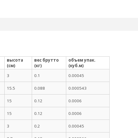
высота
вес брутто
объем упак.
(см)
(кг)
(куб.м)
3
0.1
0.00045
15.5
0.088
0.000543
15
0.12
0.0006
15
0.12
0.0006
3
0.2
0.00045