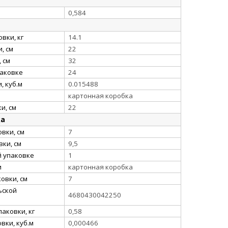
0,584
вки, кг
14.1
, см
22
 см
32
паковке
24
, куб.м
0.015488
картонная коробка
и, см
22
ка
вки, см
7
ки, см
9,5
й упаковке
1
и
картонная коробка
овки, см
7
ьской
4680430042250
аковки, кг
0,58
вки, куб.м
0,000466