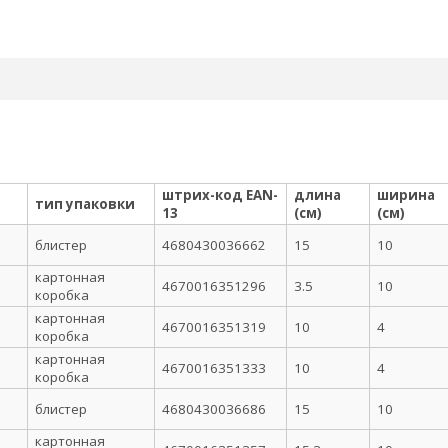
штрих-код EAN-
длина
ширина
тип упаковки
13
(см)
(см)
блистер
4680430036662
15
10
картонная
4670016351296
3.5
10
коробка
картонная
4670016351319
10
4
коробка
картонная
4670016351333
10
4
коробка
блистер
4680430036686
15
10
картонная