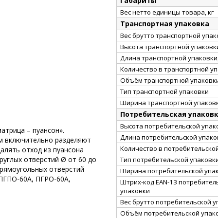
Габариты
Вес нетто единицы товара, кг
Транспортная упаковка
Вес брутто транспортной упако
Высота транспортной упаковки
Длина транспортной упаковки,
Количество в транспортной у
Объём транспортной упаковки
Тип транспортной упаковки
Ширина транспортной упаковк
Потребительская упаков
Высота потребительской упако
атрица – пуансон».
Длина потребительской упаков
м включительно разделяют
Количество в потребительско
далять отход из пуансона
руглых отверстий Ø от 60 до
Тип потребительской упаковк
прямоугольных отверстий
Ширина потребительской упак
ПГПО-60А, ПГРО-60А,
Штрих-код EAN-13 потребител
упаковки
Вес брутто потребительской уп
Объём потребительской упако