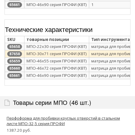
МПО-46х90 серия ПРОФИ (КВТ)
1
65661
Технические характеристики
SKU
товарные позиции
Тип инструмента
МПО-22х30 серия ПРОФИ (КВТ)
матрица для пробивк
65658
МПО-30х71 серия ПРОФИ (КВТ)
матрица для пробивк
87658
МПО-46х55 серия ПРОФИ (КВТ)
матрица для пробивк
65659
МПО-46х72 серия ПРОФИ (КВТ)
матрица для пробивк
65660
МПО-46х90 серия ПРОФИ (КВТ)
матрица для пробивк
65661
Товары серии МПО (46 шт.)
Перфоформа для пробивки круглых отверстий в стальном
листе МПО-32,5 серия ПРОФИ
1387.20 руб.