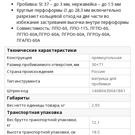
Пробивка: St 37 – до 3 мм, нержавейка – до 1.5 мм
Круглые перфоформы ∅ до 28.3 мм включительно
разрезают кольцевой отход на две части во
избежание застревания высечки внутри перфоформы
Совместимость: ППО-60, ППО-115, ПГПО-60,
ПГПО-60А,ПГРО-60А, ПГРОп-60А, ПГРОу-60А,
ПГАПО-60А
Технические характеристики
Конструкция
прямоугольная
Размер пробиваемого отверстия, мм
30×71
Страна происхождения
Россия
матрица для
Тип инструмента
пробивки
Штрих-код
14680430041861
Габариты
Вес нетто единицы товара, кг
2,95
Транспортная упаковка
Вес брутто транспортной упаковки,
12.1
кг
Высота транспортной упаковки, см
18.5