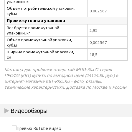
упаковки, кг
Объём потребительской упаковки,
0.002567
куб.м
Промежуточная упаковка
Вес брутто промежуточной
2,95
упаковки, кг
Объём промежуточной упаковки,
0,002567
куб.м
Ширина промежуточной упаковки,
18,5
см
Матрица для пробивки отверстий МПО-30х71 серия
ПРОФИ (КВТ) купить по выгодной цене (24124.80 руб.) в
интернет-магазине КВТ-PRO.RU - фото, отзывы,
технические характеристики. Доставка по Москве и России
Видеообзоры