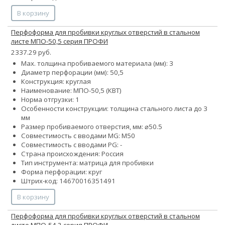
В корзину
Перфоформа для пробивки круглых отверстий в стальном
листе МПО-50,5 серия ПРОФИ
2337.29 руб.
Max. толщина пробиваемого материала (мм): 3
Диаметр перфорации (мм): 50,5
Конструкция: круглая
Наименование: МПО-50,5 (КВТ)
Норма отгрузки: 1
Особенности конструкции: толщина стального листа до 3
мм
Размер пробиваемого отверстия, мм: ⌀50.5
Совместимость с вводами MG: М50
Совместимость с вводами PG: -
Страна происхождения: Россия
Тип инструмента: матрица для пробивки
Форма перфорации: круг
Штрих-код: 14670016351491
В корзину
Перфоформа для пробивки круглых отверстий в стальном
листе МПО-54,2 серия ПРОФИ