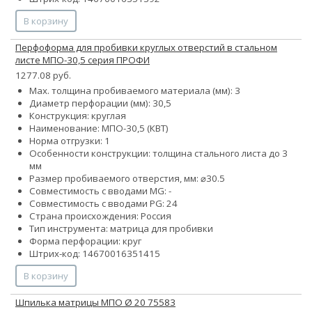
В корзину
Перфоформа для пробивки круглых отверстий в стальном
листе МПО-30,5 серия ПРОФИ
1277.08 руб.
Max. толщина пробиваемого материала (мм): 3
Диаметр перфорации (мм): 30,5
Конструкция: круглая
Наименование: МПО-30,5 (КВТ)
Норма отгрузки: 1
Особенности конструкции: толщина стального листа до 3
мм
Размер пробиваемого отверстия, мм: ⌀30.5
Совместимость с вводами MG: -
Совместимость с вводами PG: 24
Страна происхождения: Россия
Тип инструмента: матрица для пробивки
Форма перфорации: круг
Штрих-код: 14670016351415
В корзину
Шпилька матрицы МПО Ø 20 75583