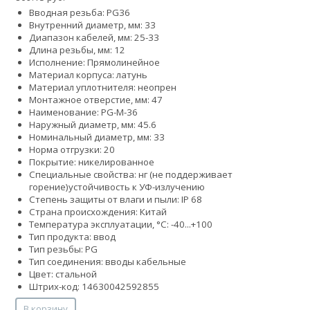
Вводная резьба: PG36
Внутренний диаметр, мм: 33
Диапазон кабелей, мм: 25-33
Длина резьбы, мм: 12
Исполнение: Прямолинейное
Материал корпуса: латунь
Материал уплотнителя: неопрен
Монтажное отверстие, мм: 47
Наименование: PG-M-36
Наружный диаметр, мм: 45.6
Номинальный диаметр, мм: 33
Норма отгрузки: 20
Покрытие: никелированное
Специальные свойства:
нг (не поддерживает
горение)
устойчивость к УФ-излучению
Степень защиты от влаги и пыли: IP 68
Страна происхождения: Китай
Температура эксплуатации, °С: -40...+100
Тип продукта: ввод
Тип резьбы: PG
Тип соединения: вводы кабельные
Цвет: стальной
Штрих-код: 14630042592855
В корзину