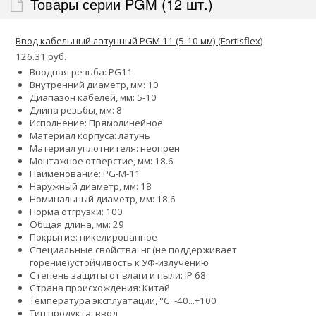
Товары серии PGM (12 шт.)
Ввод кабельный латунный PGM 11 (5-10 мм) (Fortisflex)
126.31 руб.
Вводная резьба: PG11
Внутренний диаметр, мм: 10
Диапазон кабелей, мм: 5-10
Длина резьбы, мм: 8
Исполнение: Прямолинейное
Материал корпуса: латунь
Материал уплотнителя: неопрен
Монтажное отверстие, мм: 18.6
Наименование: PG-M-11
Наружный диаметр, мм: 18
Номинальный диаметр, мм: 18.6
Норма отгрузки: 100
Общая длина, мм: 29
Покрытие: никелированное
Специальные свойства:
нг (не поддерживает
горение)
устойчивость к УФ-излучению
Степень защиты от влаги и пыли: IP 68
Страна происхождения: Китай
Температура эксплуатации, °С: -40...+100
Тип продукта: ввод