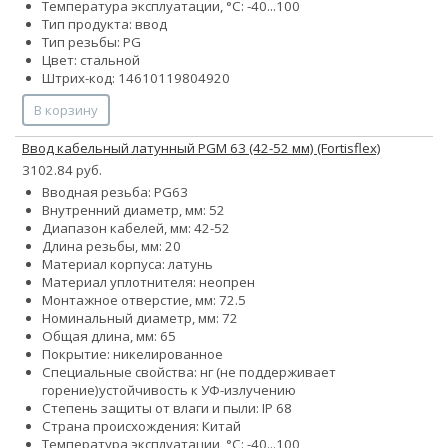
Температура эксплуатации, °С: -40...100
Тип продукта: ввод
Тип резьбы: PG
Цвет: стальной
Штрих-код: 14610119804920
В корзину
Ввод кабельный латунный PGM 63 (42-52 мм) (Fortisflex)
3102.84 руб.
Вводная резьба: PG63
Внутренний диаметр, мм: 52
Диапазон кабелей, мм: 42-52
Длина резьбы, мм: 20
Материал корпуса: латунь
Материал уплотнителя: неопрен
Монтажное отверстие, мм: 72.5
Номинальный диаметр, мм: 72
Общая длина, мм: 65
Покрытие: никелированное
Специальные свойства:
нг (не поддерживает
горение)
устойчивость к УФ-излучению
Степень защиты от влаги и пыли: IP 68
Страна происхождения: Китай
Температура эксплуатации, °С: -40...100