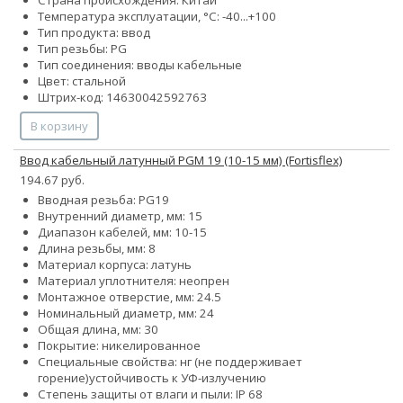
Страна происхождения: Китай
Температура эксплуатации, °С: -40...+100
Тип продукта: ввод
Тип резьбы: PG
Тип соединения: вводы кабельные
Цвет: стальной
Штрих-код: 14630042592763
В корзину
Ввод кабельный латунный PGM 19 (10-15 мм) (Fortisflex)
194.67 руб.
Вводная резьба: PG19
Внутренний диаметр, мм: 15
Диапазон кабелей, мм: 10-15
Длина резьбы, мм: 8
Материал корпуса: латунь
Материал уплотнителя: неопрен
Монтажное отверстие, мм: 24.5
Номинальный диаметр, мм: 24
Общая длина, мм: 30
Покрытие: никелированное
Специальные свойства:
нг (не поддерживает
горение)
устойчивость к УФ-излучению
Степень защиты от влаги и пыли: IP 68