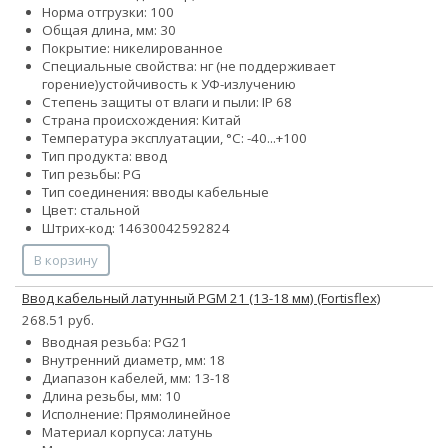
Норма отгрузки: 100
Общая длина, мм: 30
Покрытие: никелированное
Специальные свойства:
нг (не поддерживает
горение)
устойчивость к УФ-излучению
Степень защиты от влаги и пыли: IP 68
Страна происхождения: Китай
Температура эксплуатации, °С: -40...+100
Тип продукта: ввод
Тип резьбы: PG
Тип соединения: вводы кабельные
Цвет: стальной
Штрих-код: 14630042592824
В корзину
Ввод кабельный латунный PGM 21 (13-18 мм) (Fortisflex)
268.51 руб.
Вводная резьба: PG21
Внутренний диаметр, мм: 18
Диапазон кабелей, мм: 13-18
Длина резьбы, мм: 10
Исполнение: Прямолинейное
Материал корпуса: латунь