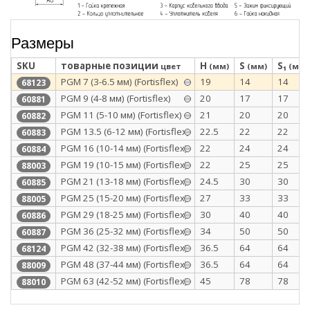
Размеры
SKU
товарные позиции
H
S
S₁
цвет
(мм)
(мм)
(мм)
PGM 7 (3-6.5 мм) (Fortisflex)
19
14
14
68123
PGM 9 (4-8 мм) (Fortisflex)
20
17
17
60881
PGM 11 (5-10 мм) (Fortisflex)
21
20
20
60882
PGM 13.5 (6-12 мм) (Fortisflex)
22.5
22
22
60883
PGM 16 (10-14 мм) (Fortisflex)
22
24
24
60884
PGM 19 (10-15 мм) (Fortisflex)
22
25
25
88003
PGM 21 (13-18 мм) (Fortisflex)
24.5
30
30
60885
PGM 25 (15-20 мм) (Fortisflex)
27
33
33
88005
PGM 29 (18-25 мм) (Fortisflex)
30
40
40
60886
PGM 36 (25-32 мм) (Fortisflex)
34
50
50
60887
PGM 42 (32-38 мм) (Fortisflex)
36.5
64
64
68124
PGM 48 (37-44 мм) (Fortisflex)
36.5
64
64
88009
PGM 63 (42-52 мм) (Fortisflex)
45
78
78
88010