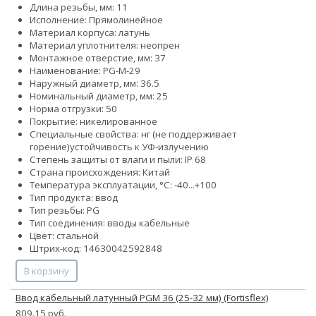
Длина резьбы, мм: 11
Исполнение: Прямолинейное
Материал корпуса: латунь
Материал уплотнителя: неопрен
Монтажное отверстие, мм: 37
Наименование: PG-M-29
Наружный диаметр, мм: 36.5
Номинальный диаметр, мм: 25
Норма отгрузки: 50
Покрытие: никелированное
Специальные свойства:
нг (не поддерживает
горение)
устойчивость к УФ-излучению
Степень защиты от влаги и пыли: IP 68
Страна происхождения: Китай
Температура эксплуатации, °С: -40...+100
Тип продукта: ввод
Тип резьбы: PG
Тип соединения: вводы кабельные
Цвет: стальной
Штрих-код: 14630042592848
В корзину
Ввод кабельный латунный PGM 36 (25-32 мм) (Fortisflex)
809.15 руб.