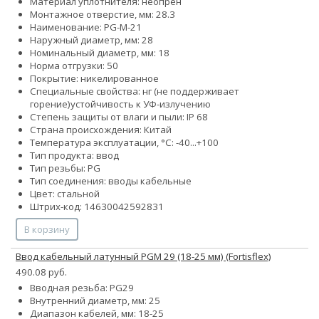
Материал уплотнителя: неопрен
Монтажное отверстие, мм: 28.3
Наименование: PG-M-21
Наружный диаметр, мм: 28
Номинальный диаметр, мм: 18
Норма отгрузки: 50
Покрытие: никелированное
Специальные свойства:
нг (не поддерживает
горение)
устойчивость к УФ-излучению
Степень защиты от влаги и пыли: IP 68
Страна происхождения: Китай
Температура эксплуатации, °С: -40...+100
Тип продукта: ввод
Тип резьбы: PG
Тип соединения: вводы кабельные
Цвет: стальной
Штрих-код: 14630042592831
В корзину
Ввод кабельный латунный PGM 29 (18-25 мм) (Fortisflex)
490.08 руб.
Вводная резьба: PG29
Внутренний диаметр, мм: 25
Диапазон кабелей, мм: 18-25