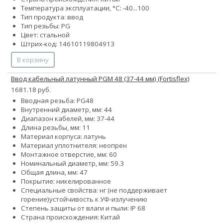
Температура эксплуатации, °С: -40...100
Тип продукта: ввод
Тип резьбы: PG
Цвет: стальной
Штрих-код: 14610119804913
В корзину
Ввод кабельный латунный PGM 48 (37-44 мм) (Fortisflex)
1681.18 руб.
Вводная резьба: PG48
Внутренний диаметр, мм: 44
Диапазон кабелей, мм: 37-44
Длина резьбы, мм: 11
Материал корпуса: латунь
Материал уплотнителя: неопрен
Монтажное отверстие, мм: 60
Номинальный диаметр, мм: 59.3
Общая длина, мм: 47
Покрытие: никелированное
Специальные свойства:
нг (не поддерживает
горение)
устойчивость к УФ-излучению
Степень защиты от влаги и пыли: IP 68
Страна происхождения: Китай