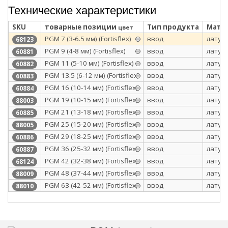
Технические характеристики
SKU
товарные позиции
Тип продукта
Матер
цвет
PGM 7 (3-6.5 мм) (Fortisflex)
ввод
латун
68123
PGM 9 (4-8 мм) (Fortisflex)
ввод
латун
60881
PGM 11 (5-10 мм) (Fortisflex)
ввод
латун
60882
PGM 13.5 (6-12 мм) (Fortisflex)
ввод
латун
60883
PGM 16 (10-14 мм) (Fortisflex)
ввод
латун
60884
PGM 19 (10-15 мм) (Fortisflex)
ввод
латун
88003
PGM 21 (13-18 мм) (Fortisflex)
ввод
латун
60885
PGM 25 (15-20 мм) (Fortisflex)
ввод
латун
88005
PGM 29 (18-25 мм) (Fortisflex)
ввод
латун
60886
PGM 36 (25-32 мм) (Fortisflex)
ввод
латун
60887
PGM 42 (32-38 мм) (Fortisflex)
ввод
латун
68124
PGM 48 (37-44 мм) (Fortisflex)
ввод
латун
88009
PGM 63 (42-52 мм) (Fortisflex)
ввод
латун
88010