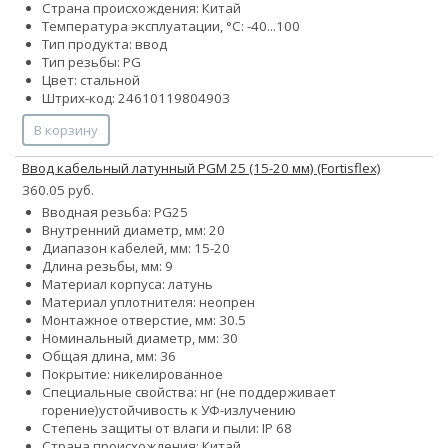
Страна происхождения: Китай
Температура эксплуатации, °С: -40...100
Тип продукта: ввод
Тип резьбы: PG
Цвет: стальной
Штрих-код: 24610119804903
В корзину
Ввод кабельный латунный PGM 25 (15-20 мм) (Fortisflex)
360.05 руб.
Вводная резьба: PG25
Внутренний диаметр, мм: 20
Диапазон кабелей, мм: 15-20
Длина резьбы, мм: 9
Материал корпуса: латунь
Материал уплотнителя: неопрен
Монтажное отверстие, мм: 30.5
Номинальный диаметр, мм: 30
Общая длина, мм: 36
Покрытие: никелированное
Специальные свойства:
нг (не поддерживает
горение)
устойчивость к УФ-излучению
Степень защиты от влаги и пыли: IP 68
Страна происхождения: Китай