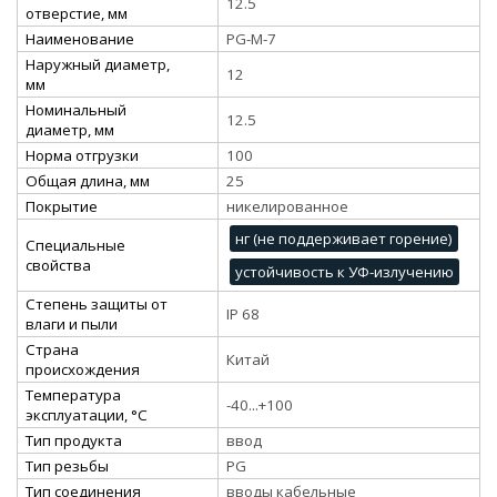
12.5
отверстие, мм
Наименование
PG-M-7
Наружный диаметр,
12
мм
Номинальный
12.5
диаметр, мм
Норма отгрузки
100
Общая длина, мм
25
Покрытие
никелированное
нг (не поддерживает горение)
Специальные
свойства
устойчивость к УФ-излучению
Степень защиты от
IP 68
влаги и пыли
Страна
Китай
происхождения
Температура
-40...+100
эксплуатации, °С
Тип продукта
ввод
Тип резьбы
PG
Тип соединения
вводы кабельные