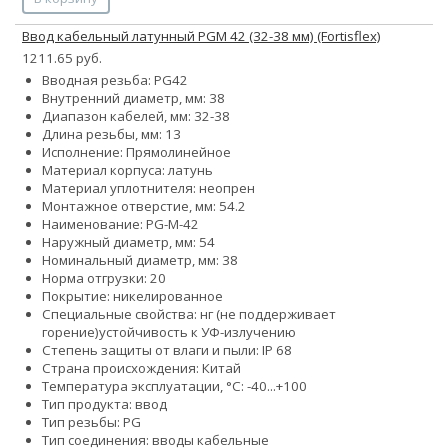
Ввод кабельный латунный PGM 42 (32-38 мм) (Fortisflex)
1211.65 руб.
Вводная резьба: PG42
Внутренний диаметр, мм: 38
Диапазон кабелей, мм: 32-38
Длина резьбы, мм: 13
Исполнение: Прямолинейное
Материал корпуса: латунь
Материал уплотнителя: неопрен
Монтажное отверстие, мм: 54.2
Наименование: PG-M-42
Наружный диаметр, мм: 54
Номинальный диаметр, мм: 38
Норма отгрузки: 20
Покрытие: никелированное
Специальные свойства:
нг (не поддерживает
горение)
устойчивость к УФ-излучению
Степень защиты от влаги и пыли: IP 68
Страна происхождения: Китай
Температура эксплуатации, °С: -40...+100
Тип продукта: ввод
Тип резьбы: PG
Тип соединения: вводы кабельные