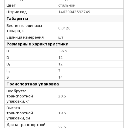
Цвет
стальной
Штрих-код
14630042592749
Габариты
Вес нетто единицы
0,0126
товара, кг
Единица измерения
шт
Размерные характеристики
D
3-6.5
D₁
12
D₂
12
L₁
7
S
14
Транспортная упаковка
Вес брутто
транспортной
20.5
упаковки, кг
Высота
транспортной
19.5
упаковки, см
Длина транспортной
32.5