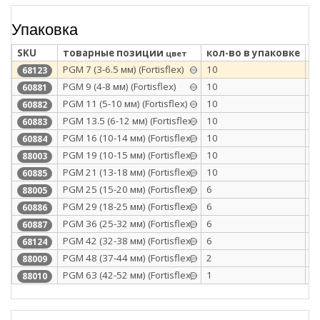
Упаковка
SKU
товарные позиции
кол-во в упаковке
т
цвет
PGM 7 (3-6.5 мм) (Fortisflex)
10
п
68123
PGM 9 (4-8 мм) (Fortisflex)
10
п
60881
PGM 11 (5-10 мм) (Fortisflex)
10
п
60882
PGM 13.5 (6-12 мм) (Fortisflex)
10
п
60883
PGM 16 (10-14 мм) (Fortisflex)
10
п
60884
PGM 19 (10-15 мм) (Fortisflex)
10
п
88003
PGM 21 (13-18 мм) (Fortisflex)
10
п
60885
PGM 25 (15-20 мм) (Fortisflex)
6
п
88005
PGM 29 (18-25 мм) (Fortisflex)
6
п
60886
PGM 36 (25-32 мм) (Fortisflex)
6
п
60887
PGM 42 (32-38 мм) (Fortisflex)
6
п
68124
PGM 48 (37-44 мм) (Fortisflex)
2
п
88009
PGM 63 (42-52 мм) (Fortisflex)
1
п
88010