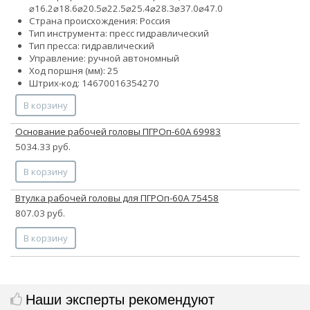
⌀16.2
⌀18.6
⌀20.5
⌀22.5
⌀25.4
⌀28.3
⌀37.0
⌀47.0
Страна происхождения: Россия
Тип инструмента: пресс гидравлический
Тип пресса: гидравлический
Управление: ручной автономный
Ход поршня (мм): 25
Штрих-код: 14670016354270
В корзину
Основание рабочей головы ПГРОп-60А 69983
5034.33 руб.
В корзину
Втулка рабочей головы для ПГРОп-60А 75458
807.03 руб.
В корзину
Наши эксперты рекомендуют