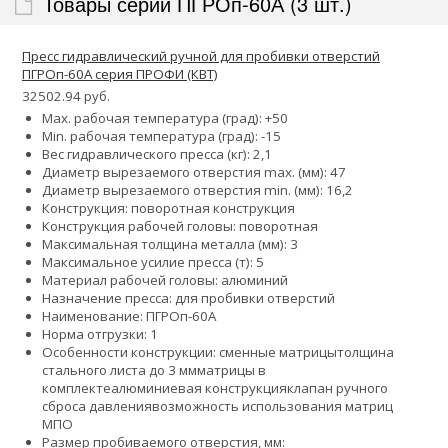
Товары серии ПГРОп-60А (3 шт.)
Пресс гидравлический ручной для пробивки отверстий
ПГРОп-60А серия ПРОФИ (КВТ)
32502.94 руб.
Max. рабочая температура (град): +50
Min. рабочая температура (град): -15
Вес гидравлического пресса (кг): 2,1
Диаметр вырезаемого отверстия max. (мм): 47
Диаметр вырезаемого отверстия min. (мм): 16,2
Конструкция: поворотная конструкция
Конструкция рабочей головы: поворотная
Максимальная толщина металла (мм): 3
Максимальное усилие пресса (т): 5
Материал рабочей головы: алюминий
Назначение пресса: для пробивки отверстий
Наименование: ПГРОп-60А
Норма отгрузки: 1
Особенности конструкции:
сменные матрицы
толщина
стального листа до 3 мм
матрицы в
комплекте
алюминиевая конструкция
клапан ручного
сброса давления
возможность использования матриц
МПО
Размер пробиваемого отверстия, мм: