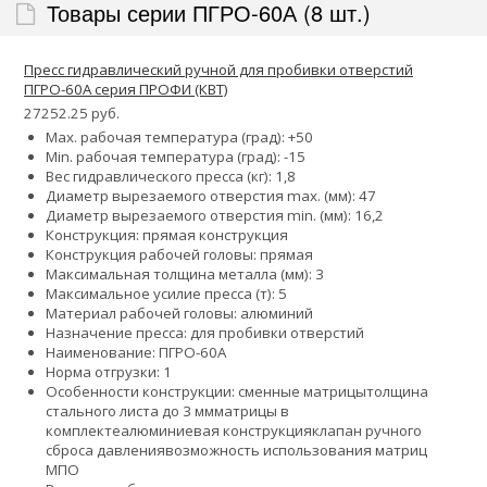
Товары серии ПГРО-60А (8 шт.)
Пресс гидравлический ручной для пробивки отверстий
ПГРО-60А серия ПРОФИ (КВТ)
27252.25 руб.
Max. рабочая температура (град): +50
Min. рабочая температура (град): -15
Вес гидравлического пресса (кг): 1,8
Диаметр вырезаемого отверстия max. (мм): 47
Диаметр вырезаемого отверстия min. (мм): 16,2
Конструкция: прямая конструкция
Конструкция рабочей головы: прямая
Максимальная толщина металла (мм): 3
Максимальное усилие пресса (т): 5
Материал рабочей головы: алюминий
Назначение пресса: для пробивки отверстий
Наименование: ПГРО-60А
Норма отгрузки: 1
Особенности конструкции:
сменные матрицы
толщина
стального листа до 3 мм
матрицы в
комплекте
алюминиевая конструкция
клапан ручного
сброса давления
возможность использования матриц
МПО