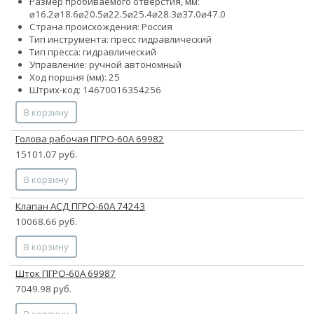
Размер пробиваемого отверстия, мм:
⌀16.2
⌀18.6
⌀20.5
⌀22.5
⌀25.4
⌀28.3
⌀37.0
⌀47.0
Страна происхождения: Россия
Тип инструмента: пресс гидравлический
Тип пресса: гидравлический
Управление: ручной автономный
Ход поршня (мм): 25
Штрих-код: 14670016354256
В корзину
Голова рабочая ПГРО-60А 69982
15101.07 руб.
В корзину
Клапан АСД ПГРО-60А 74243
10068.66 руб.
В корзину
Шток ПГРО-60А 69987
7049.98 руб.
В корзину