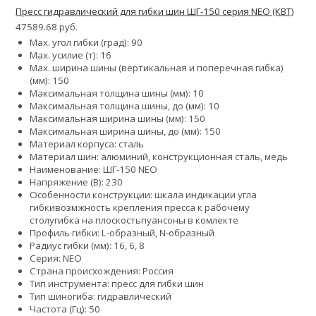
Пресс гидравлический для гибки шин ШГ-150 серия NEO (КВТ)
47589.68 руб.
Max. угол гибки (град): 90
Max. усилие (т): 16
Max. ширина шины (вертикальная и поперечная гибка)
(мм): 150
Максимальная толщина шины (мм): 10
Максимальная толщина шины, до (мм): 10
Максимальная ширина шины (мм): 150
Максимальная ширина шины, до (мм): 150
Материал корпуса: сталь
Материал шин: алюминий, конструкционная сталь, медь
Наименование: ШГ-150 NEO
Напряжение (В): 230
Особенности конструкции:
шкала индикации угла
гибки
возмжность крепления пресса к рабочему
столу
гибка на плоскость
пуансоны в комлекте
Профиль гибки: L-образный, N-образный
Радиус гибки (мм): 16, 6, 8
Серия: NEO
Страна происхождения: Россия
Тип инструмента: пресс для гибки шин
Тип шиногиба: гидравлический
Частота (Гц): 50