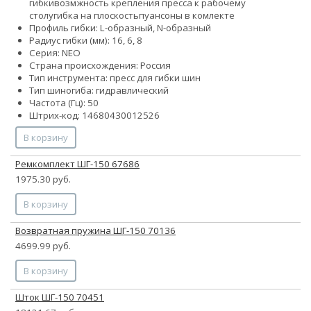
гибки
возмжность крепления пресса к рабочему
столу
гибка на плоскость
пуансоны в комлекте
Профиль гибки: L-образный, N-образный
Радиус гибки (мм): 16, 6, 8
Серия: NEO
Страна происхождения: Россия
Тип инструмента: пресс для гибки шин
Тип шиногиба: гидравлический
Частота (Гц): 50
Штрих-код: 14680430012526
В корзину
Ремкомплект ШГ-150 67686
1975.30 руб.
В корзину
Возвратная пружина ШГ-150 70136
4699.99 руб.
В корзину
Шток ШГ-150 70451