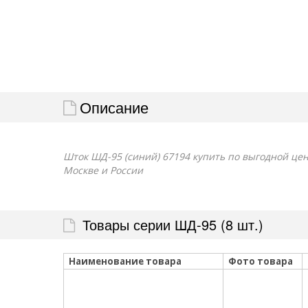
Описание
Шток ШД-95 (синий) 67194 купить по выгодной цене
Москве и России
Товары серии ШД-95 (8 шт.)
Наименование товара
Фото товара