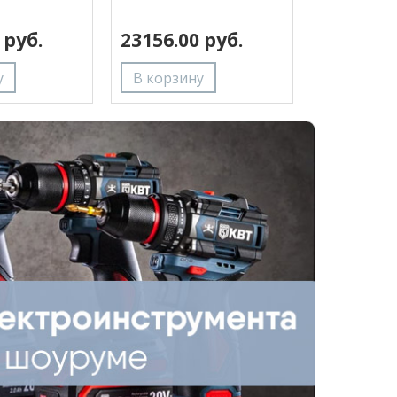
ШР-150 70888
 руб.
23156.00 руб.
24833.47