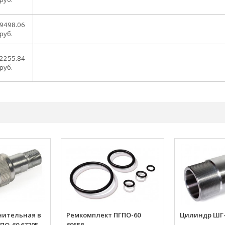
9498.06
руб.
2255.84
руб.
нительная в
Ремкомплект ПГПО-60
Цилиндр ШГ-