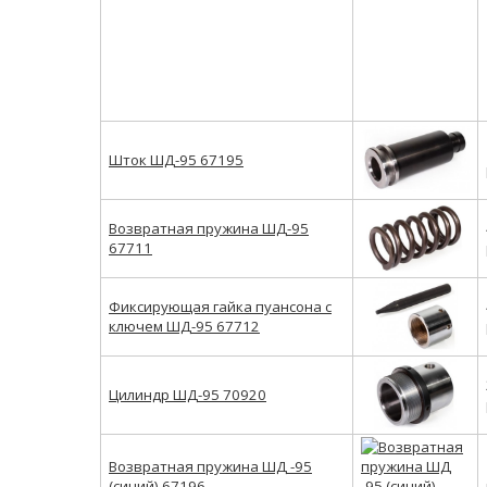
Шток ШД-95 67195
Возвратная пружина ШД-95
67711
Фиксирующая гайка пуансона с
ключем ШД-95 67712
Цилиндр ШД-95 70920
Возвратная пружина ШД -95
(синий) 67196