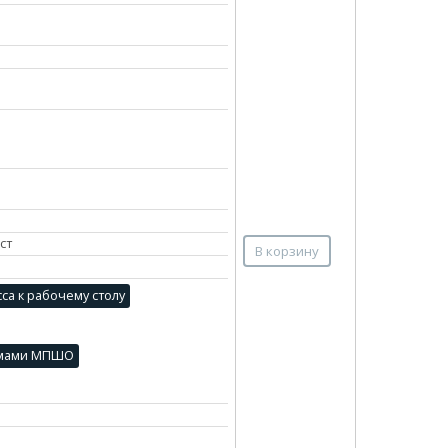
ст
В корзину
са к рабочему столу
рмами МПШО