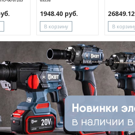
ГПО-60 67205
69558
руб.
1948.40 руб.
26849.12