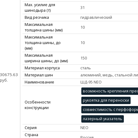
Max. усилие для
31
шинодыра (т)
Вид резчика
гидравлический
Максимальная
10
толщина шины (мм)
Максимальная
толщина шины, до
10
(мм)
Максимальная
150
ширина шины, до (мм)
Материал корпуса
сталь
30675.63
Материал шин
алюминий, медь, стальной ли
руб.
Наименование
ШД-95 NEO
возмжность крепления прес
рукоятка для переноски
Особенности
конструкции
совместимость с перфофо
лазерный указатель
Серия
NEO
Страна
Россия