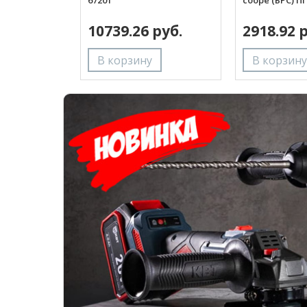
67201
сборе (БРС) П
10739.26 руб.
2918.92 