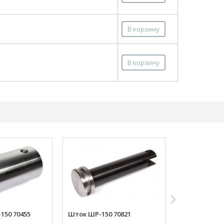
В корзину
В корзину
150 70455
Шток ШР-150 70821
Лезвие неп