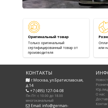
Оригинальный товар
Розн
Только оригинальный
Опла
сертифицированный товар от
или н
производителя
КОНТАКТЫ
ИНФ
г.Москва, ул.Братиславская,
Новост
Рознич
д.14
Юр.лиц
+7 (495) 127-04-08
О нас
Пн-Пт: c 10.00 до 18.00
Достав
многоканальный
Контак
Email:
info@german-