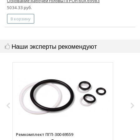
Основание рабочей головы ПГРОп-60А 69983
5034.33 руб.
В корзину
Наши эксперты рекомендуют
Ремкомплект ПГП-300 69559
К