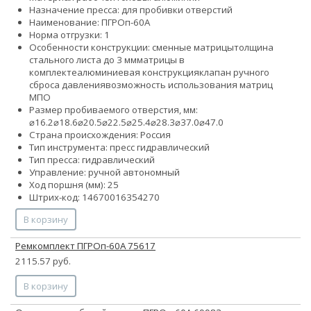
Назначение пресса: для пробивки отверстий
Наименование: ПГРОп-60А
Норма отгрузки: 1
Особенности конструкции:
сменные матрицы
толщина
стального листа до 3 мм
матрицы в
комплекте
алюминиевая конструкция
клапан ручного
сброса давления
возможность использования матриц
МПО
Размер пробиваемого отверстия, мм:
⌀16.2
⌀18.6
⌀20.5
⌀22.5
⌀25.4
⌀28.3
⌀37.0
⌀47.0
Страна происхождения: Россия
Тип инструмента: пресс гидравлический
Тип пресса: гидравлический
Управление: ручной автономный
Ход поршня (мм): 25
Штрих-код: 14670016354270
В корзину
Ремкомплект ПГРОп-60А 75617
2115.57 руб.
В корзину