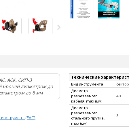
Технические характерис
С, АСК, СИП-3
Вид инструмента
секто
й броней диаметром до
Диаметр
 диаметром до 8 мм
разрезаемого
40
кабеля, max (мм)
Диаметр
разрезаемого
8
 инструмент (EAC)
стального прутка,
max (мм)