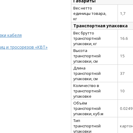
Габариты
Вес нетто
единицы товара,
1,7
кг
Транспортная упаковка
Вес брутто
зки кабеля
транспортной
16.6
упаковки, кг
иц и тросорезов «КВТ»
Высота
транспортной
15
упаковки, см
Длина
транспортной
37
упаковки, см
Количество в
транспортной
10
упаковке
Объём
транспортной
0.024
упаковки, куб.м
Тип
транспортной
карто
упаковки