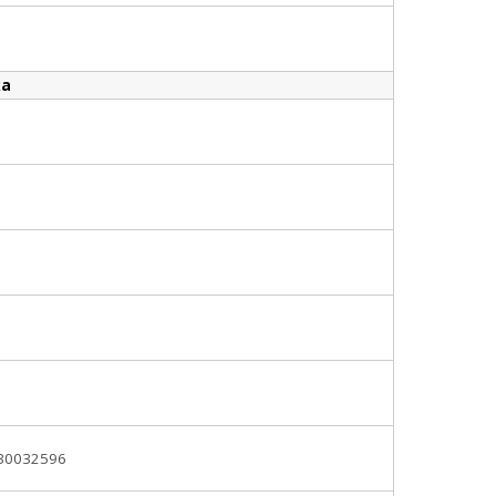
ка
30032596