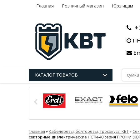
Главная
Розничный магазин
Юр.лицам
+
ПН
Em
КАТАЛОГ ТОВАРОВ
Главная
»
Кабелерезы, болторезы, тросокусы КВТ
»
Сек
секторные диэлектрические НСТи-40 серия ПРОФИ (КВТ