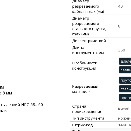
Диаметр
резрезаемого
40
кабеля, max (мм)
Диаметр
резрезаемого
8
стального прутка,
max (мм)
Диэлектрический
Длина
360
инструмента, мм
диэл
Особенности
конструкции
лезв
пруто
Разрезаемый
мм
стал
материал
о 8 мм
пров
ть лезвий HRC 58…60
Страна
Китай
таль
происхождения
в
Тип инструмента
ножни
Штрих-код
14680