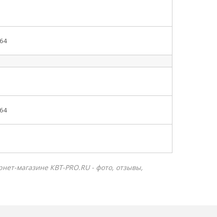
664
664
рнет-магазине КВТ-PRO.RU - фото, отзывы,