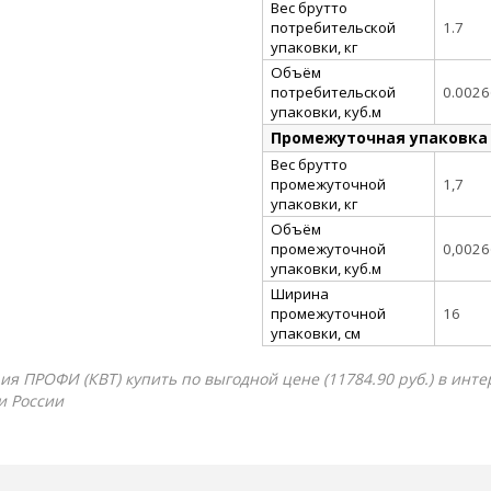
Вес брутто
потребительской
1.7
упаковки, кг
Объём
потребительской
0.002
упаковки, куб.м
Промежуточная упаковка
Вес брутто
промежуточной
1,7
упаковки, кг
Объём
промежуточной
0,002
упаковки, куб.м
Ширина
промежуточной
16
упаковки, см
 ПРОФИ (КВТ) купить по выгодной цене (11784.90 руб.) в инте
и России