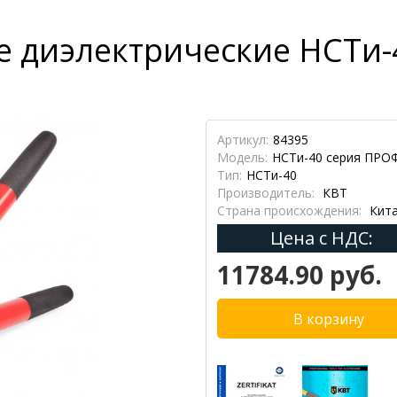
 диэлектрические НСТи
Артикул:
84395
Модель:
НСТи-40 серия ПРО
Тип:
НСТи-40
Производитель:
КВТ
Страна происхождения:
Кит
Цена с НДС:
11784.90 руб.