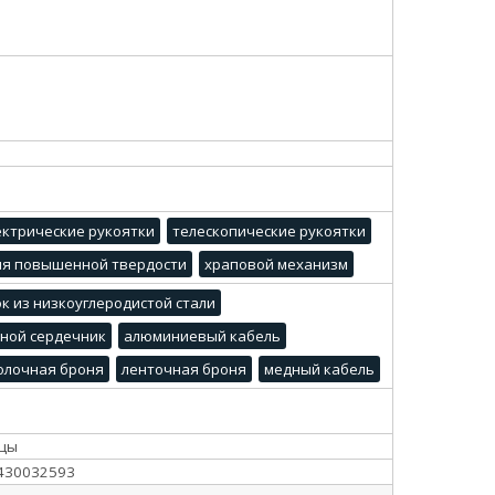
ектрические рукоятки
телескопические рукоятки
ия повышенной твердости
храповой механизм
к из низкоуглеродистой стали
ьной сердечник
алюминиевый кабель
олочная броня
ленточная броня
медный кабель
цы
430032593