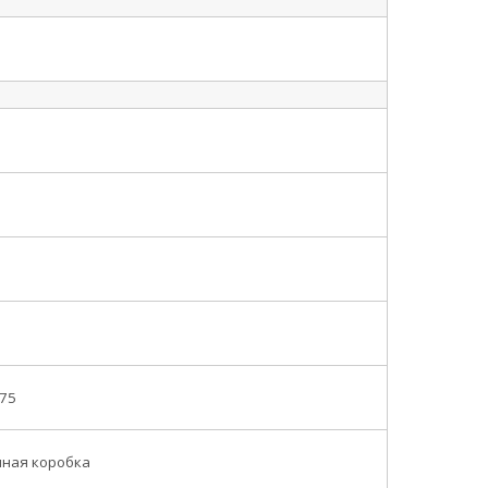
975
нная коробка