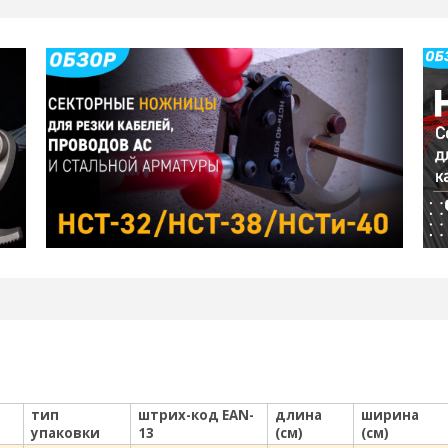
тип
штрих-код EAN-
длина
ширина
упаковки
13
(см)
(см)