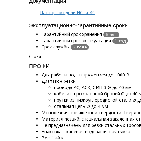
Паспорт модели НСТи-40
Эксплуатационно-гарантийные сроки
Гарантийный срок хранения
5 лет
Гарантийный срок эксплуатации
1 год
Срок службы
3 года
Серия
ПРОФИ
Для работы под напряжением до 1000 В
Диапазон резки:
провода АС, АСК, СИП-3 Ø до 40 мм
кабели с проволочной броней Ø до 40 
прутки из низкоуглеродистой стали Ø д
стальная цепь Ø до 4 мм
Монолезвия повышенной твердости. Твердос
Материал лезвий: специальная закаленная с
Не предназначены для резки стальных тросо
Упаковка: тканевая водозащитная сумка
Вес: 1.40 кг