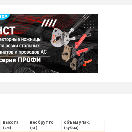
высота
вес брутто
объем упак.
(см)
(кг)
(куб.м)