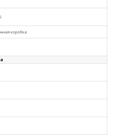
5
нная коробка
ка