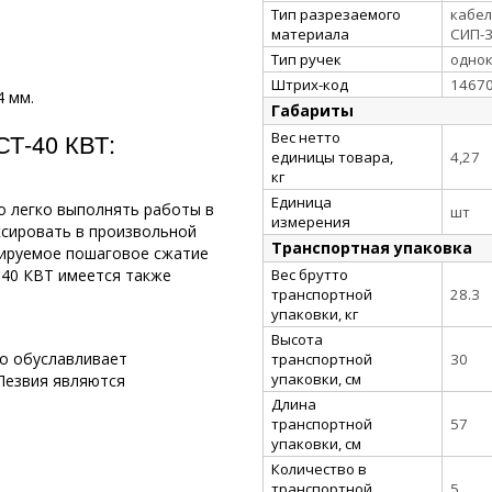
Тип разрезаемого
кабел
материала
СИП-3
Тип ручек
однок
Штрих-код
1467
4 мм.
Габариты
СТ-40 КВТ:
Вес нетто
единицы товара,
4,27
кг
Единица
о легко выполнять работы в
шт
измерения
ксировать в произвольной
Транспортная упаковка
лируемое пошаговое сжатие
Вес брутто
-40 КВТ имеется также
транспортной
28.3
упаковки, кг
Высота
то обуславливает
транспортной
30
упаковки, см
Лезвия являются
Длина
транспортной
57
упаковки, см
Количество в
транспортной
5