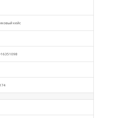
иковый кейс
016351098
174