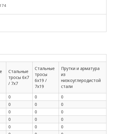
174
Стальные
Прутки и арматура
е
Стальные
тросы
из
тросы 6x7
6x19 /
низкоуглеродистой
/ 7x7
7x19
стали
0
0
0
0
0
0
0
0
0
0
0
0
0
0
0