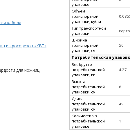
упаковке
Объём
транспортной
0.085
упаковки, куб.м
зки кабеля
Тип транспортной
карто
упаковки
Ширина
транспортной
50
иц и тросорезов «КВТ»
упаковки, см
Потребительская упаков
Вес брутто
потребительской
4.27
ердости для ножниц
упаковки, кг:
Высота
потребительской
6
упаковки, см
Длина
потребительской
49
упаковки, см
Количество в
потребительской
1
упаковке