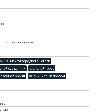
630
молибденовая сталь
0
ок из низкоуглеродистой стали
ьной сердечник
стальной тросс
волочная броня
алюминиевый провод
я
ицы
орные