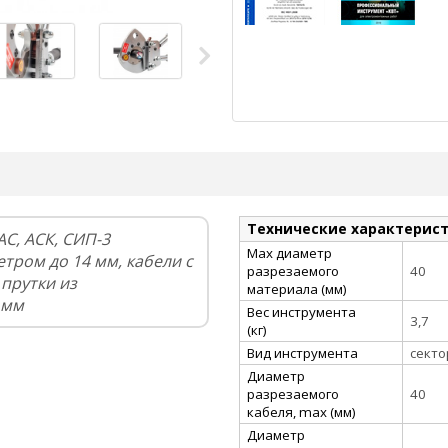
Технические характерис
С, АСК, СИП-3
Max диаметр
тром до 14 мм, кабели с
разрезаемого
40
прутки из
материала (мм)
 мм
Вес инструмента
3,7
(кг)
Вид инструмента
сект
Диаметр
разрезаемого
40
кабеля, max (мм)
Диаметр