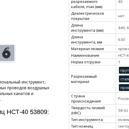
резрезаемого
40
кабеля, max (мм)
Диэлектрическое
нет
покрытие
Длина
440, 
инструмента (мм)
Длина
630
инструмента, мм
Материал лезвия
хром-
Наименование
НСТ-4
Норма отгрузки
1
прут
Разрезаемый
стал
материал
иональный инструмент,
про
вых проводов воздушных
альных канатов и
Страна
Росси
.
происхождения
Твердость лезвий
иц НСТ-40 53809:
58-62
(HRC)
Тип инструмента
ножн
Тип ножниц
сект