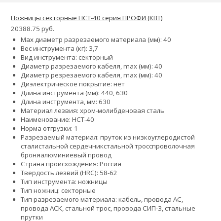
Ножницы секторные НСТ-40 серия ПРОФИ (КВТ)
20388.75 руб.
Max диаметр разрезаемого материала (мм): 40
Вес инструмента (кг): 3,7
Вид инструмента: секторный
Диаметр разрезаемого кабеля, max (мм): 40
Диаметр резрезаемого кабеля, max (мм): 40
Диэлектрическое покрытие: нет
Длина инструмента (мм): 440, 630
Длина инструмента, мм: 630
Материал лезвия: хром-молибденовая сталь
Наименование: НСТ-40
Норма отгрузки: 1
Разрезаемый материал:
пруток из низкоуглеродистой
стали
стальной сердечник
стальной тросс
проволочная
броня
алюминиевый провод
Страна происхождения: Россия
Твердость лезвий (HRC): 58-62
Тип инструмента: ножницы
Тип ножниц: секторные
Тип разрезаемого материала: кабель, провода АС,
провода АСК, стальной трос, провода СИП-3, стальные
прутки