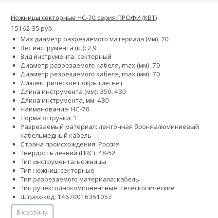
Ножницы секторные НС-70 серия ПРОФИ (КВТ)
15162.35 руб.
Max диаметр разрезаемого материала (мм): 70
Вес инструмента (кг): 2,9
Вид инструмента: секторный
Диаметр разрезаемого кабеля, max (мм): 70
Диаметр резрезаемого кабеля, max (мм): 70
Диэлектрическое покрытие: нет
Длина инструмента (мм): 350, 430
Длина инструмента, мм: 430
Наименование: НС-70
Норма отгрузки: 1
Разрезаемый материал:
ленточная броня
алюминиевый
кабель
медный кабель
Страна происхождения: Россия
Твердость лезвий (HRC): 48-52
Тип инструмента: ножницы
Тип ножниц: секторные
Тип разрезаемого материала: кабель
Тип ручек: однокомпонентные, телескопические
Штрих-код: 14670016351057
В корзину