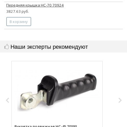
Передняя крышка НС-70 70924
3827.63 руб.
В корзину
Наши эксперты рекомендуют
Рукоятка подвижная НС-45 70393
Л