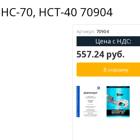
 НС-70, НСТ-40 70904
Артикул:
70904
Цена с НДС:
557.24 руб.