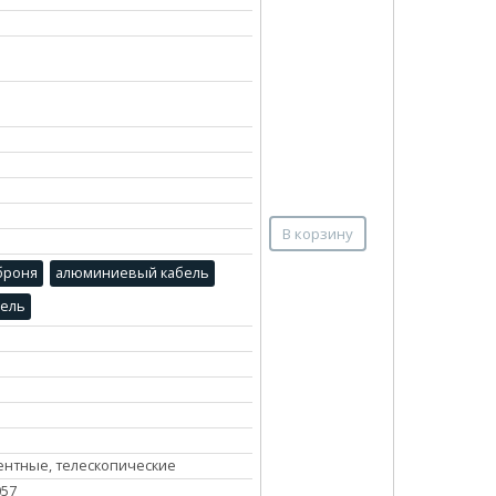
В корзину
броня
алюминиевый кабель
бель
нтные, телескопические
057