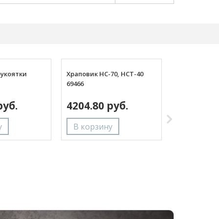
укоятки
Храповик НС-70, НСТ-40
Собачка НС-3
69466
руб.
4204.80 руб.
1053.00 