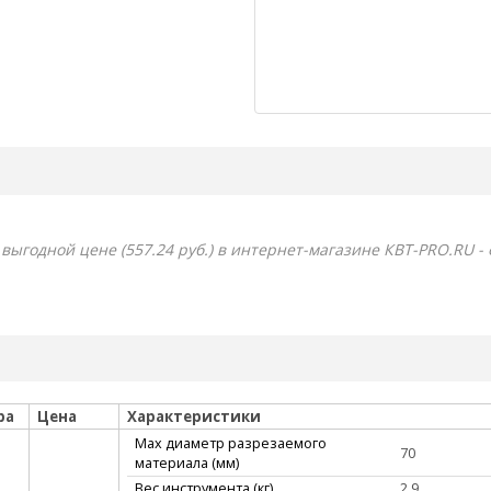
 выгодной цене (557.24 руб.) в интернет-магазине КВТ-PRO.RU -
ра
Цена
Характеристики
Max диаметр разрезаемого
70
материала (мм)
Вес инструмента (кг)
2,9