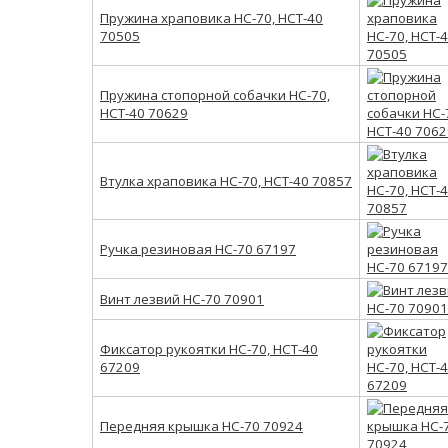
Пружина храповика НС-70, НСТ-40
70505
Пружина стопорной собачки НС-70,
НСТ-40 70629
Втулка храповика НС-70, НСТ-40 70857
Ручка резиновая НС-70 67197
Винт лезвий НС-70 70901
Фиксатор рукоятки НС-70, НСТ-40
67209
Передняя крышка НС-70 70924