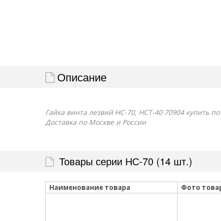
Описание
Гайка винта лезвий НС-70, НСТ-40 70904 купить по
Доставка по Москве и России
Товары серии НС-70 (14 шт.)
Наименование товара
Фото това