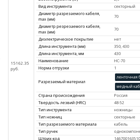
Вид инструмента
секторный
Диаметр разрезаемого кабеля,
70
max (мм)
Диаметр резрезаемого кабеля,
70
max (мм)
Диэлектрическое покрытие
нет
Длина инструмента (мм)
350, 430
Длина инструмента, мм
430
Наименование
НС-70
15162.35
Норма отгрузки
1
руб.
ленточная 
Разрезаемый материал
медный ка
Страна происхождения
Россия
Твердость лезвий (HRC)
48-52
Тип инструмента
ножницы
Тип ножниц
секторные
Тип разрезаемого материала
кабель
Тип ручек
однокомпоне
Штрих-код
14670016351