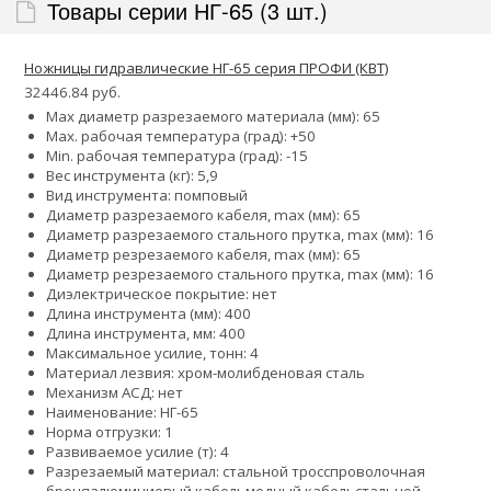
Товары серии НГ-65 (3 шт.)
Ножницы гидравлические НГ-65 серия ПРОФИ (КВТ)
32446.84 руб.
Max диаметр разрезаемого материала (мм): 65
Max. рабочая температура (град): +50
Min. рабочая температура (град): -15
Вес инструмента (кг): 5,9
Вид инструмента: помповый
Диаметр разрезаемого кабеля, max (мм): 65
Диаметр разрезаемого стального прутка, max (мм): 16
Диаметр резрезаемого кабеля, max (мм): 65
Диаметр резрезаемого стального прутка, max (мм): 16
Диэлектрическое покрытие: нет
Длина инструмента (мм): 400
Длина инструмента, мм: 400
Максимальное усилие, тонн: 4
Материал лезвия: хром-молибденовая сталь
Механизм АСД: нет
Наименование: НГ-65
Норма отгрузки: 1
Развиваемое усилие (т): 4
Разрезаемый материал:
стальной тросс
проволочная
броня
алюминиевый кабель
медный кабель
стальной