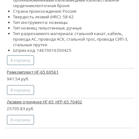
сердечник
ленточная броня
Страна происхождения: Россия
Твердость лезвий (HRC): 58-62
Тип инструмента: ножницы
Тип ножниц: гильотинные, ручные
Тип разрезаемого материала: стальной канат, кабель,
провода АС, провода АСК, стальной трос, провода СИП-3,
стальные прутки
Штрих-код: 14670016350425
В корзину
Ремкомплект НГ-65 69561
941.54 руб.
В корзину
Лезвие откидное НГ-65, НГР-65 70402
25705.83 руб.
В корзину