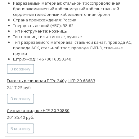
Разрезаемый материал:
стальной тросс
проволочная
броня
алюминиевый кабель
медный кабель
стальной
сердечник
телефонный кабель
ленточная броня
Страна происхождения: Россия
Твердость лезвий (HRC): 58-62
Тип инструмента: ножницы
Тип ножниц: гильотинные, ручные
Тип разрезаемого материала: стальной канат, провода АС,
провода АСК, стальной трос, провода СИП-3, стальные
прутки
Штрих-код: 14670016350340
В корзину
Емкость резиновая ПГРс-240у, НГР-20 68683
2417.25 руб.
В корзину
Лезвие откидное НГР-20 70880
20135.40 руб.
В корзину