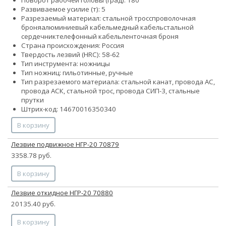
Развиваемое усилие (т): 5
Разрезаемый материал:
стальной тросс
проволочная
броня
алюминиевый кабель
медный кабель
стальной
сердечник
телефонный кабель
ленточная броня
Страна происхождения: Россия
Твердость лезвий (HRC): 58-62
Тип инструмента: ножницы
Тип ножниц: гильотинные, ручные
Тип разрезаемого материала: стальной канат, провода АС,
провода АСК, стальной трос, провода СИП-3, стальные
прутки
Штрих-код: 14670016350340
В корзину
Лезвие подвижное НГР-20 70879
3358.78 руб.
В корзину
Лезвие откидное НГР-20 70880
20135.40 руб.
В корзину