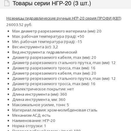
Товары серии НГР-20 (3 шт.)
Ножницы гидравлические ручные НГР-20 серия ПРОФИ (КВТ)
26003.52 руб.
Max диаметр разрезаемого материала (мм): 20
Max. рабочая температура (град): +50
Min. рабочая температура (град): -15
Вес инструмента (кг): 3,2
Вид инструмента: гидравлический
Диаметр разрезаемого кабеля, max (мм): 20
Диаметр разрезаемого стального прутка, max (мм): 12
Диаметр разрезаемого тросса, max (мм): 16
Диаметр резрезаемого кабеля, max (мм): 20
Диаметр резрезаемого стального прутка, max (мм): 12
Диаметр резрезаемого тросса, max (мм): 16
Диэлектрическое покрытие: нет
Длина инструмента (мм): 360
Длина инструмента, мм: 360
Максимальное усилие, тонн: 5
Материал лезвия: хром-молибденовая сталь
Механизм АСД: есть
Наименование: НГР-20
Норма отгрузки: 1
Поворот рабочей головы (град): 180