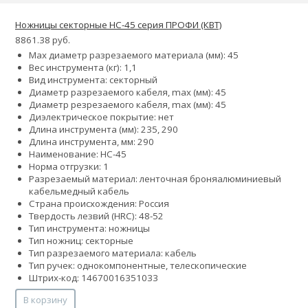
Ножницы секторные НС-45 серия ПРОФИ (КВТ)
8861.38 руб.
Max диаметр разрезаемого материала (мм): 45
Вес инструмента (кг): 1,1
Вид инструмента: секторный
Диаметр разрезаемого кабеля, max (мм): 45
Диаметр резрезаемого кабеля, max (мм): 45
Диэлектрическое покрытие: нет
Длина инструмента (мм): 235, 290
Длина инструмента, мм: 290
Наименование: НС-45
Норма отгрузки: 1
Разрезаемый материал:
ленточная броня
алюминиевый
кабель
медный кабель
Страна происхождения: Россия
Твердость лезвий (HRC): 48-52
Тип инструмента: ножницы
Тип ножниц: секторные
Тип разрезаемого материала: кабель
Тип ручек: однокомпонентные, телескопические
Штрих-код: 14670016351033
В корзину