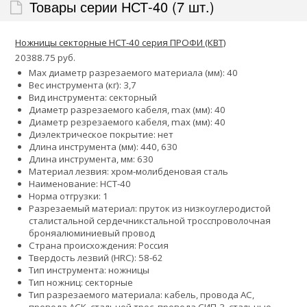
Товары серии НСТ-40 (7 шт.)
Ножницы секторные НСТ-40 серия ПРОФИ (КВТ)
20388.75 руб.
Max диаметр разрезаемого материала (мм): 40
Вес инструмента (кг): 3,7
Вид инструмента: секторный
Диаметр разрезаемого кабеля, max (мм): 40
Диаметр резрезаемого кабеля, max (мм): 40
Диэлектрическое покрытие: нет
Длина инструмента (мм): 440, 630
Длина инструмента, мм: 630
Материал лезвия: хром-молибденовая сталь
Наименование: НСТ-40
Норма отгрузки: 1
Разрезаемый материал:
пруток из низкоуглеродистой
стали
стальной сердечник
стальной тросс
проволочная
броня
алюминиевый провод
Страна происхождения: Россия
Твердость лезвий (HRC): 58-62
Тип инструмента: ножницы
Тип ножниц: секторные
Тип разрезаемого материала: кабель, провода АС,
провода АСК, стальной трос, провода СИП-3, стальные