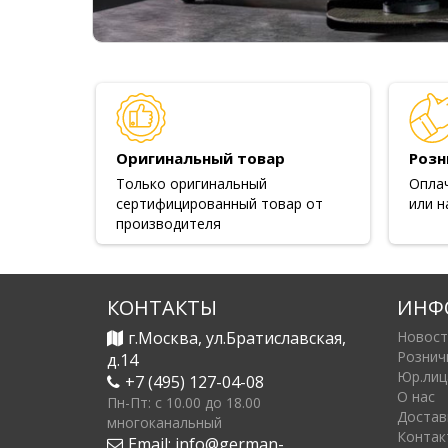
Оригинальный товар
Розн
Только оригинальный
Опла
сертифицированный товар от
или н
производителя
КОНТАКТЫ
ИНФ
г.Москва, ул.Братиславская,
Новост
Рознич
д.14
Юр.лиц
+7 (495) 127-04-08
О нас
Пн-Пт: c 10.00 до 18.00
Достав
многоканальный
Контак
Email:
info@german-