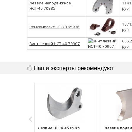
Лезвие неподвижное
1141
НСТ-40 70885
руб.
1071
Ремкомплект НС-70 65936
руб.
655.
Винт лезвий НСТ-40 70907
руб.
Наши эксперты рекомендуют
Лезвие НГРА-65 69265
Лезвие подви