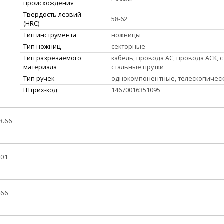
происхождения
Твердость лезвий
58-62
(HRC)
Тип инструмента
ножницы
Тип ножниц
секторные
Тип разрезаемого
кабель, провода АС, провода АСК, с
материала
стальные прутки
Тип ручек
однокомпонентные, телескопичес
Штрих-код
14670016351095
8.66
.01
.66