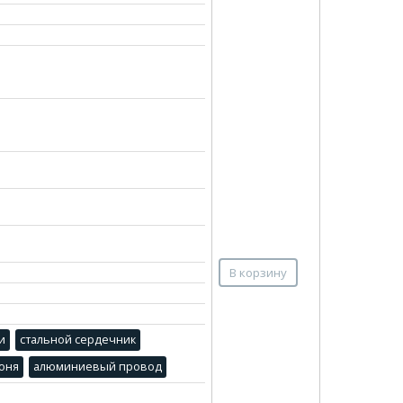
В корзину
и
стальной сердечник
оня
алюминиевый провод