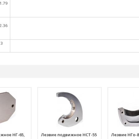
1.79
2.36
23
жное НГ-65,
Лезвие подвижное НСТ-55
Лезвие НГо-8