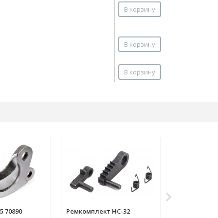
В корзину
В корзину
В корзину
Пружина хра
НСТ-40 70505
271.80 р
5 70890
Ремкомплект НС-32