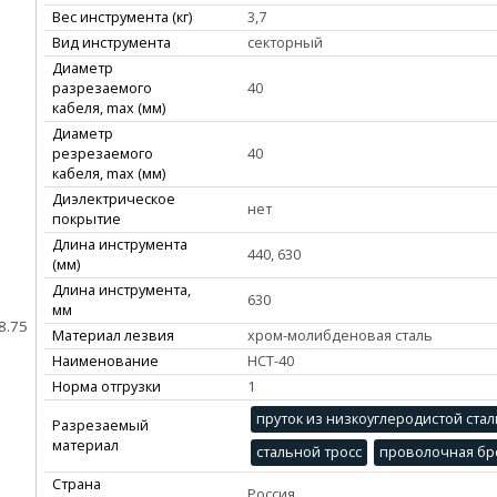
Вес инструмента (кг)
3,7
Вид инструмента
секторный
Диаметр
разрезаемого
40
кабеля, max (мм)
Диаметр
резрезаемого
40
кабеля, max (мм)
Диэлектрическое
нет
покрытие
Длина инструмента
440, 630
(мм)
Длина инструмента,
630
мм
8.75
Материал лезвия
хром-молибденовая сталь
Наименование
НСТ-40
Норма отгрузки
1
пруток из низкоуглеродистой стал
Разрезаемый
материал
стальной тросс
проволочная бр
Страна
Россия